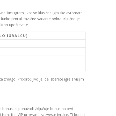
tavnejšimi igrami, kot so klasične igralske avtomate
funkcijami ali različne variante pokra. Ključno je,
riktno upoštevate.
LO IGRALCU)
a zmago. Priporočljivo je, da izberete igre z višjim
i bonus, ki ponavadi vključuje bonus na prvi
urnirji in VIP programi za zveste igralce. Ti bonusi