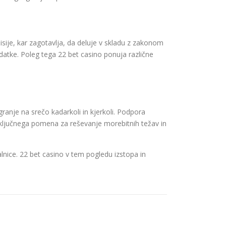
misije, kar zagotavlja, da deluje v skladu z zakonom
odatke. Poleg tega 22 bet casino ponuja različne
granje na srečo kadarkoli in kjerkoli. Podpora
e ključnega pomena za reševanje morebitnih težav in
ralnice. 22 bet casino v tem pogledu izstopa in