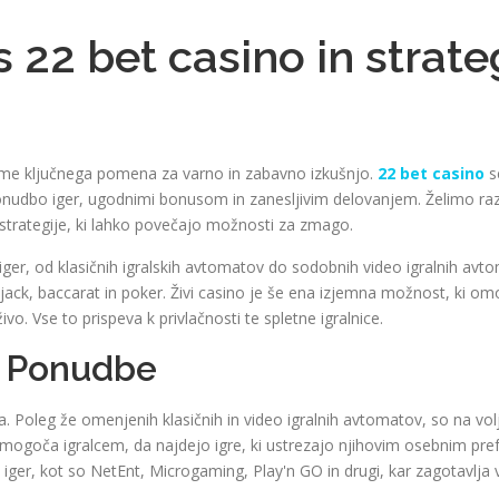
 s 22 bet casino in strat
forme ključnega pomena za varno in zabavno izkušnjo.
22 bet casino
se
ponudbo iger, ugodnimi bonusom in zanesljivim delovanjem. Želimo razisk
ti strategije, ki lahko povečajo možnosti za zmago.
 iger, od klasičnih igralskih avtomatov do sodobnih video igralnih av
ckjack, baccarat in poker. Živi casino je še ena izjemna možnost, ki om
 živo. Vse to prispeva k privlačnosti te spletne igralnice.
ta Ponudbe
. Poleg že omenjenih klasičnih in video igralnih avtomatov, so na volj
o omogoča igralcem, da najdejo igre, ki ustrezajo njihovim osebnim p
h iger, kot so NetEnt, Microgaming, Play'n GO in drugi, kar zagotavlja v