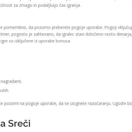
ložnost za zmago in podaljšajo čas igranja.
jo, je pomembno, da pozorno preberete pogoje uporabe. Pogoji vključu
rimer, pogosto je zahtevano, da igralec stavi določeno vsoto denarja,
gre so izključene iz uporabe bonusa.
 nagradami.
stih.
ite pozorni na pogoje uporabe, da se izognete razočaranju. Ugodni b
a Sreči