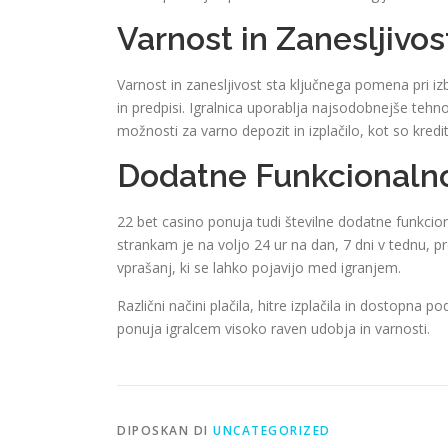
Varnost in Zanesljivos
Varnost in zanesljivost sta ključnega pomena pri izb
in predpisi. Igralnica uporablja najsodobnejše tehno
možnosti za varno depozit in izplačilo, kot so kredi
Dodatne Funkcionalno
22 bet casino ponuja tudi številne dodatne funkciona
strankam je na voljo 24 ur na dan, 7 dni v tednu, 
vprašanj, ki se lahko pojavijo med igranjem.
Različni načini plačila, hitre izplačila in dostopna
ponuja igralcem visoko raven udobja in varnosti.
DIPOSKAN DI
UNCATEGORIZED