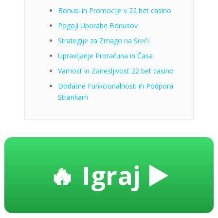
Bonusi in Promocije v 22 bet casino
Pogoji Uporabe Bonusov
Strategije za Zmago na Sreči
Upravljanje Proračuna in Časa
Varnost in Zanesljivost 22 bet casino
Dodatne Funkcionalnosti in Podpora
Strankam
🔥 Igraj ▶️