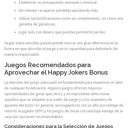
Establecer un presupuesto semanal o mensual.
No intentar recuperar pérdidas apostando más.
Utilizar las bonificaciones como un complemento, no como una
garantía de ganancias.
Jugar solo con dinero que puedas permitirte perder.
Seguir estas sencillas pautas puede marcar una gran diferencia en la
forma en que abordas el juego y en tu capacidad para disfrutarlo de
manera responsable.
Juegos Recomendados para
Aprovechar el Happy Jokers Bonus
La elección del juego adecuado es fundamental para maximizar el valor
de cualquier bonificación. Algunos juegos ofrecen mejores
oportunidades de ganar que otros, y es importante seleccionar
aquellos que se adapten a tu estilo de juego y a los requisitos de
apuesta del bono. En general, las tragaperras con un alto porcentaje de
retorno al jugador (RTP) y los juegos de mesa con una baja ventaja de la
casa son opciones recomendables.
Consideraciones para la Selección de Juegos