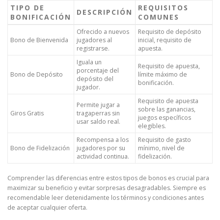
TIPO DE
REQUISITOS
DESCRIPCIÓN
BONIFICACIÓN
COMUNES
Ofrecido a nuevos
Requisito de depósito
Bono de Bienvenida
jugadores al
inicial, requisito de
registrarse.
apuesta.
Iguala un
Requisito de apuesta,
porcentaje del
Bono de Depósito
límite máximo de
depósito del
bonificación.
jugador.
Requisito de apuesta
Permite jugar a
sobre las ganancias,
Giros Gratis
tragaperras sin
juegos específicos
usar saldo real.
elegibles.
Recompensa a los
Requisito de gasto
Bono de Fidelización
jugadores por su
mínimo, nivel de
actividad continua.
fidelización.
Comprender las diferencias entre estos tipos de bonos es crucial para
maximizar su beneficio y evitar sorpresas desagradables. Siempre es
recomendable leer detenidamente los términos y condiciones antes
de aceptar cualquier oferta.