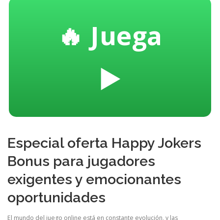
🔥 Juega
▶️
Especial oferta Happy Jokers
Bonus para jugadores
exigentes y emocionantes
oportunidades
El mundo del juego online está en constante evolución, y las