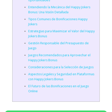
oportunidades
Entendiendo la Mecánica del Happy Jokers
Bonus: Una Visión Detallada
Tipos Comunes de Bonificaciones Happy
Jokers
Estrategias para Maximizar el Valor del Happy
Jokers Bonus
Gestión Responsable del Presupuesto de
Juego
Juegos Recomendados para Aprovechar el
Happy Jokers Bonus
Consideraciones para la Selección de Juegos
Aspectos Legales y Seguridad en Plataformas
con Happy Jokers Bonus
El Futuro de las Bonificaciones en el Juego
Online