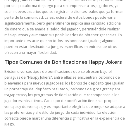
por una plataforma de juego para recompensar a los jugadores, ya
sean nuevos usuarios que se registran o clientes leales que ya forman
parte de la comunidad. La estructura de estos bonos puede variar
significativamente, pero generalmente implica una cantidad adicional
de dinero que se añade al saldo del jugador, permitiéndole realizar
más apuestas y aumentar sus posibilidades de obtener ganancias. Es
importante destacar que no todos los bonos son iguales; algunos
pueden estar destinados a juegos específicos, mientras que otros
ofrecen una mayor flexibilidad.
Tipos Comunes de Bonificaciones Happy Jokers
Existen diversos tipos de bonificaciones que se ofrecen bajo el
paraguas de "Happy Jokers". Entre ellas se encuentran los bonos de
bienvenida para nuevos jugadores, los bonos de depósito que igualan
un porcentaje del depósito realizado, los bonos de giros gratis para
tragaperras y los programas de fidelización que recompensan a los
jugadores más activos. Cada tipo de bonificación tiene sus propias
ventajas y desventajas, y es importante elegir la que mejor se adapte a
las preferencias y al estilo de juego de cada individuo. La elección
correcta puede marcar una diferencia significativa en la experiencia de
juego.