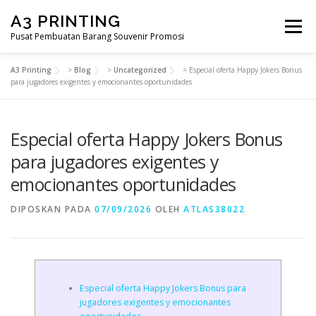
Lompat
A3 PRINTING
ke
Menu
konten
Pusat Pembuatan Barang Souvenir Promosi
A3 Printing
>
Blog
>
Uncategorized
>
Especial oferta Happy Jokers Bonus
BERANDA
PRODUK KAMI
SHOP
para jugadores exigentes y emocionantes oportunidades
Especial oferta Happy Jokers Bonus
SAMPLE PAGE
para jugadores exigentes y
emocionantes oportunidades
DIPOSKAN PADA
07/09/2026
OLEH
ATLAS38022
Especial oferta Happy Jokers Bonus para
jugadores exigentes y emocionantes