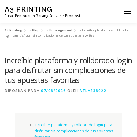
Lompat
A3 PRINTING
ke
Menu
konten
Pusat Pembuatan Barang Souvenir Promosi
A3 Printing
>
Blog
>
Uncategorized
>
Increíble plataforma y rolldorado
BERANDA
PRODUK KAMI
SHOP
login para disfrutar sin complicaciones de tus apuestas favoritas
Increíble plataforma y rolldorado login
SAMPLE PAGE
para disfrutar sin complicaciones de
tus apuestas favoritas
DIPOSKAN PADA
07/08/2026
OLEH
ATLAS38022
Increíble plataforma y rolldorado login para
disfrutar sin complicaciones de tus apuestas