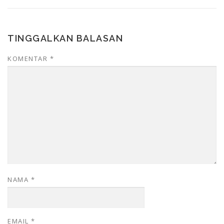
TINGGALKAN BALASAN
KOMENTAR
*
NAMA
*
EMAIL
*