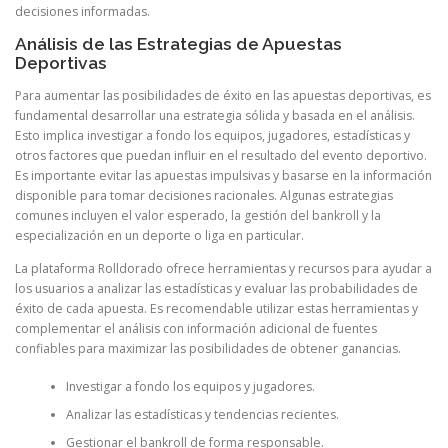
decisiones informadas.
Análisis de las Estrategias de Apuestas
Deportivas
Para aumentar las posibilidades de éxito en las apuestas deportivas, es
fundamental desarrollar una estrategia sólida y basada en el análisis.
Esto implica investigar a fondo los equipos, jugadores, estadísticas y
otros factores que puedan influir en el resultado del evento deportivo.
Es importante evitar las apuestas impulsivas y basarse en la información
disponible para tomar decisiones racionales. Algunas estrategias
comunes incluyen el valor esperado, la gestión del bankroll y la
especialización en un deporte o liga en particular.
La plataforma Rolldorado ofrece herramientas y recursos para ayudar a
los usuarios a analizar las estadísticas y evaluar las probabilidades de
éxito de cada apuesta. Es recomendable utilizar estas herramientas y
complementar el análisis con información adicional de fuentes
confiables para maximizar las posibilidades de obtener ganancias.
Investigar a fondo los equipos y jugadores.
Analizar las estadísticas y tendencias recientes.
Gestionar el bankroll de forma responsable.