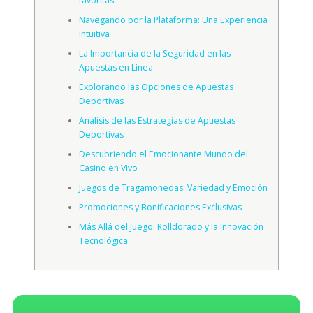
favoritas
Navegando por la Plataforma: Una Experiencia
Intuitiva
La Importancia de la Seguridad en las
Apuestas en Línea
Explorando las Opciones de Apuestas
Deportivas
Análisis de las Estrategias de Apuestas
Deportivas
Descubriendo el Emocionante Mundo del
Casino en Vivo
Juegos de Tragamonedas: Variedad y Emoción
Promociones y Bonificaciones Exclusivas
Más Allá del Juego: Rolldorado y la Innovación
Tecnológica