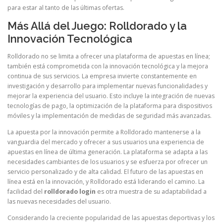
para estar al tanto de las últimas ofertas.
Más Allá del Juego: Rolldorado y la
Innovación Tecnológica
Rolldorado no se limita a ofrecer una plataforma de apuestas en línea;
también está comprometida con la innovación tecnológica y la mejora
continua de sus servicios. La empresa invierte constantemente en
investigación y desarrollo para implementar nuevas funcionalidades y
mejorar la experiencia del usuario. Esto incluye la integración de nuevas
tecnologías de pago, la optimización de la plataforma para dispositivos
móviles y la implementación de medidas de seguridad más avanzadas.
La apuesta por la innovación permite a Rolldorado mantenerse a la
vanguardia del mercado y ofrecer a sus usuarios una experiencia de
apuestas en línea de última generación. La plataforma se adapta a las
necesidades cambiantes de los usuarios y se esfuerza por ofrecer un
servicio personalizado y de alta calidad. El futuro de las apuestas en
línea está en la innovación, y Rolldorado está liderando el camino. La
facilidad del
rolldorado login
es otra muestra de su adaptabilidad a
las nuevas necesidades del usuario.
Considerando la creciente popularidad de las apuestas deportivas y los