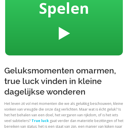
Spelen
▶️
Geluksmomenten omarmen,
true luck vinden in kleine
dagelijkse wonderen
Het leven zit vol met momenten die we als gelukkig beschouwen, kleine
vonken van vreugde die onze dag verlichten. Maar wat is écht geluk? Is
het het behalen van een doel, het vergaren van rijkdom, of is het iets
veel subtielers?
True luck
gaat verder dan materiële bezittingen of het
bereiken van status; het is een staat van zijn, een manier van kijken naar