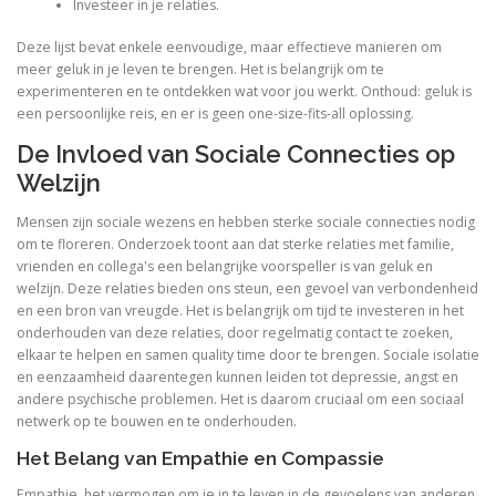
Investeer in je relaties.
Deze lijst bevat enkele eenvoudige, maar effectieve manieren om
meer geluk in je leven te brengen. Het is belangrijk om te
experimenteren en te ontdekken wat voor jou werkt. Onthoud: geluk is
een persoonlijke reis, en er is geen one-size-fits-all oplossing.
De Invloed van Sociale Connecties op
Welzijn
Mensen zijn sociale wezens en hebben sterke sociale connecties nodig
om te floreren. Onderzoek toont aan dat sterke relaties met familie,
vrienden en collega's een belangrijke voorspeller is van geluk en
welzijn. Deze relaties bieden ons steun, een gevoel van verbondenheid
en een bron van vreugde. Het is belangrijk om tijd te investeren in het
onderhouden van deze relaties, door regelmatig contact te zoeken,
elkaar te helpen en samen quality time door te brengen. Sociale isolatie
en eenzaamheid daarentegen kunnen leiden tot depressie, angst en
andere psychische problemen. Het is daarom cruciaal om een sociaal
netwerk op te bouwen en te onderhouden.
Het Belang van Empathie en Compassie
Empathie, het vermogen om je in te leven in de gevoelens van anderen,