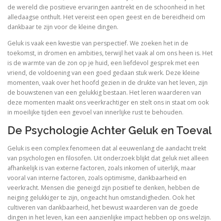
de wereld die positieve ervaringen aantrekt en de schoonheid in het
alledaagse onthult. Het vereist een open geest en de bereidheid om
dankbaar te zijn voor de kleine dingen.
Geluk is vaak een kwestie van perspectief. We zoeken het in de
toekomst, in dromen en ambities, terwijl het vaak al om ons heen is. Het
is de warmte van de zon op je huid, een liefdevol gesprek met een
vriend, de voldoening van een goed gedaan stuk werk. Deze kleine
momenten, vaak over het hoofd gezien in de drukte van het leven, zijn
de bouwstenen van een gelukkig bestaan. Het leren waarderen van
deze momenten maakt ons veerkrachtiger en stelt ons in staat om ook
in moeilijke tijden een gevoel van innerlijke rust te behouden.
De Psychologie Achter Geluk en Toeval
Geluk is een complex fenomeen dat al eeuwenlang de aandacht trekt
van psychologen en filosofen. Uit onderzoek blijkt dat geluk niet alleen
afhankelijk is van externe factoren, zoals inkomen of uiterlijk, maar
vooral van interne factoren, zoals optimisme, dankbaarheid en
veerkracht. Mensen die geneigd zijn positief te denken, hebben de
neiging gelukkiger te zijn, ongeacht hun omstandigheden. Ook het
cultiveren van dankbaarheid, het bewust waarderen van de goede
dingen in het leven, kan een aanzienlijke impact hebben op ons welzijn.