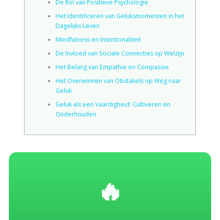
De Rol van Positieve Psychologie
Het Identificeren van Geluksmomenten in het
Dagelijks Leven
Mindfulness en Intentionaliteit
De Invloed van Sociale Connecties op Welzijn
Het Belang van Empathie en Compassie
Het Overwinnen van Obstakels op Weg naar
Geluk
Geluk als een Vaardigheid: Cultiveren en
Onderhouden
🔥