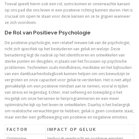
Toeval speelt hierin ook een rol; soms komen er onverwachte kansen
op ons pad die ons leven in een positieve richting kunnen sturen. Het is
cruciaal om open te staan voor deze kansen en ze te grijpen wanneer
ze zich voordoen.
De Rol van Positieve Psychologie
De positieve psychologie, een relatief nieuwe tak van de psychologie,
richt zich specifiek op het bestuderen van geluk en welzijn. Deze
benadering legt de nadruk op het identificeren en ontwikkelen van
sterke punten en deugden, in plaats van het focussen op psychische
problemen. Technieken zoals mindfulness, meditatie en het bijhouden
van een dankbaarheidsdagboek kunnen helpen om ons bewustzijn te
vergroten en onze capaciteit voor geluk te versterken. Het is niet altijd
gemakkelijk om een positieve mindset aan te nemen, vooral in tijden
van stress en tegenslag. Echter, met oefening en toewijding is het
mogelijk om onze hersenen te herprogrammeren en een meer
optimistische kijk op het leven te ontwikkelen. Daarbij is het belangrijk
om realistische verwachtingen te hebben; geluk is geen constante staat,
maar eerder een golfbeweging van positieve en negatieve emoties.
FACTOR
IMPACT OP GELUK
Optimisme
Verhoogt veerkracht en positieve emoties