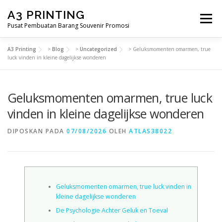
Lompat
A3 PRINTING
ke
Menu
konten
Pusat Pembuatan Barang Souvenir Promosi
A3 Printing
>
Blog
>
Uncategorized
>
Geluksmomenten omarmen, true
BERANDA
PRODUK KAMI
SHOP
luck vinden in kleine dagelijkse wonderen
Geluksmomenten omarmen, true luck
SAMPLE PAGE
vinden in kleine dagelijkse wonderen
DIPOSKAN PADA
07/08/2026
OLEH
ATLAS38022
Geluksmomenten omarmen, true luck vinden in
kleine dagelijkse wonderen
De Psychologie Achter Geluk en Toeval