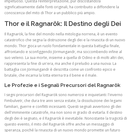
impetuoso. Questa reinterpretazione, pur discostandosi
significativamente dalle fonti originali, ha contribuito a diffondere la
conoscenza del mito di Thor a un pubblico più ampio.
Thor e il Ragnarök: Il Destino degli Dei
Il Ragnarök, la fine del mondo nella mitologia norrena, è un evento
catastrofico che segna la distruzione degli dei e la rinascita di un nuovo
mondo. Thor gioca un ruolo fondamentale in questa battaglia finale,
affrontando e sconfiggendo Jörmungandr, ma soccombendo infine al
suo veleno. La sua morte, insieme a quella di Odino e di molti altri dei,
rappresenta la fine di un'era, ma anche il preludio a una nuova. La
battaglia con Jörmungandr è descritta come un confronto epico e
brutale, che incarna la lotta eterna tra il bene e il male.
Le Profezie e i Segnali Precursori del Ragnarök
I segni precursori del Ragnarök sono numerosi e inquietanti: l'inverno
Fimbulvetr, che dura tre anni senza estate, la dissoluzione dei legami
familiari, guerre e conflitti incessanti. Questi segnali avvertono gli dei
dell'imminente catastrofe, ma non sono in grado di evitarla. Il destino
degli dei è segnato, e il Ragnarök è inevitabile. Nonostante la tragicità di
questo evento, il mito del Ragnarök offre anche un messaggio di
speranza, poiché la rinascita di un nuovo mondo promette un futuro