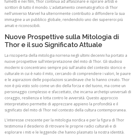
fumetti e nei film, Thor continua ad affascinare e ispirare artisti e
scrittori di tutto il mondo. L'adattamento cinematografico di Thor
nell'universo Marvel ha ulteriormente contribuito a diffondere la sua
immagine a un pubblico globale, rendendolo uno dei supereroi più
amati e riconoscibili.
Nuove Prospettive sulla Mitologia di
Thor e il suo Significato Attuale
La riscoperta della mitologia norrena negli ultimi decenni ha portato a
nuove prospettive sull'interpretazione del mito di Thor. Gli studiosi
moderni si concentrano sempre più sull'analisi del contesto storico e
culturale in cui è nato il mito, cercando di comprendere i valori, le paure
e le aspirazioni delle popolazioni scandinave che lo hanno creato. Thor
non è più visto solo come un dio della forza e del tuono, ma come un
personaggio complesso e sfaccettato, che incarna archetipi universali di
coraggio, resilienza e lotta contro le avversità. Questo approccio
interpretativo permette di apprezzare appieno la profondità e il
significato del mito di Thor nel contesto della cultura contemporanea.
L'interesse crescente per la mitologia nordica e per la figura di Thor
testimonia il desiderio di ritrovare le proprie radici culturali e di
esplorare i miti e le leggende che hanno plasmato la nostra identità.