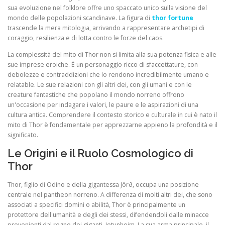
sua evoluzione nel folklore offre uno spaccato unico sulla visione del
mondo delle popolazioni scandinave. La figura di
thor fortune
trascende la mera mitologia, arrivando a rappresentare archetipi di
coraggio, resilienza e di lotta contro le forze del caos.
La complessità del mito di Thor non si limita alla sua potenza fisica e alle
sue imprese eroiche. È un personaggio ricco di sfaccettature, con
debolezze e contraddizioni che lo rendono incredibilmente umano e
relatable. Le sue relazioni con gli altri dei, con gli umani e con le
creature fantastiche che popolano il mondo norreno offrono
un'occasione per indagare i valori, le paure e le aspirazioni di una
cultura antica. Comprendere il contesto storico e culturale in cui è nato il
mito di Thor è fondamentale per apprezzarne appieno la profondità e il
significato.
Le Origini e il Ruolo Cosmologico di
Thor
Thor, figlio di Odino e della gigantessa Jörð, occupa una posizione
centrale nel pantheon norreno. A differenza di molti altri dei, che sono
associati a specifici domini o abilità, Thor è principalmente un
protettore dell'umanità e degli dei stessi, difendendoli dalle minacce
provenienti dal regno dei giganti, Jotunheim. La sua arma principale, il