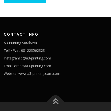
CONTACT INFO
A3 Printing Surabaya
Telf / Wa : 081223562323
Instagram : @a3-printing.com
Email: order@a3-printing.com
Website: www.a3-printing.com.com
Is viagra addictive
Cheap viagra online pharmacy
Over the
counter viagra substitute walgreens
Viagra dosages side effects
Viagra stock price penile cancer
Viagra generico drsimi mexico
What would happen if a girl took viagra
Viagra hours effective
80