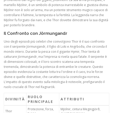
martello Mjölnir, è un simbolo di potenza inarrestabile e giustizia divina.
Mjölnir non è solo un'arma, ma un potente strumento magico capace di
controllare il fulmine, la tempesta e la fertilità. La leggenda narra che
Mjölnir fu forgiato dai nani, e che Thor dovette dimostrare la sua dignità
per poterlo brandire.
Il Confronto con Jörmungandr
Uno degli episodi più celebri che coinvolgono Thor è il suo confronto
con il serpente Jörmungandr, il figlio di Loki e Angrboða, che circonda il
mondo intero. Durante la pesca con il gigante Hymir, Thor tenta di
catturare Jörmungandr, ma l'impresa si rivela quasi fatale. Il serpente è
di dimensioni colossali, e il loro scontro scatena una tempesta
tremenda, dimostrando la potenza di entrambe le creature. Questo
episodio evidenzia la costante lotta tra l'ordine e il caos, tra le forze
divine e quelle distruttive, che caratterizza la cosmologia norrena.
L'impatto di questo evento sulla mitologia è notevole, prefigurando il
ruolo cruciale di Thor nel Ragnarök.
RUOLO
DIVINITÀ
ATTRIBUTI
PRINCIPALE
Protezione, forza,
Mjölnir, cintura Megingjörð,
Thor