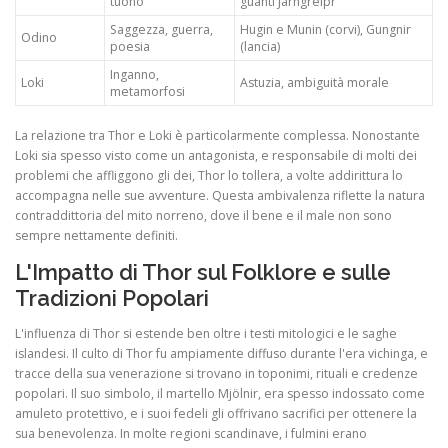
tuono
guanti Jarngreipr
Saggezza, guerra,
Hugin e Munin (corvi), Gungnir
Odino
poesia
(lancia)
Inganno,
Loki
Astuzia, ambiguità morale
metamorfosi
La relazione tra Thor e Loki è particolarmente complessa. Nonostante
Loki sia spesso visto come un antagonista, e responsabile di molti dei
problemi che affliggono gli dei, Thor lo tollera, a volte addirittura lo
accompagna nelle sue avventure. Questa ambivalenza riflette la natura
contraddittoria del mito norreno, dove il bene e il male non sono
sempre nettamente definiti.
L'Impatto di Thor sul Folklore e sulle
Tradizioni Popolari
L'influenza di Thor si estende ben oltre i testi mitologici e le saghe
islandesi. Il culto di Thor fu ampiamente diffuso durante l'era vichinga, e
tracce della sua venerazione si trovano in toponimi, rituali e credenze
popolari. Il suo simbolo, il martello Mjölnir, era spesso indossato come
amuleto protettivo, e i suoi fedeli gli offrivano sacrifici per ottenere la
sua benevolenza. In molte regioni scandinave, i fulmini erano