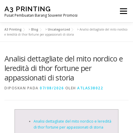
Lompat
A3 PRINTING
ke
Menu
konten
Pusat Pembuatan Barang Souvenir Promosi
A3 Printing
>
Blog
>
Uncategorized
>
Analisi dettagliate del mito nordico
BERANDA
PRODUK KAMI
SHOP
e leredità di thor fortune per appassionati di storia
Analisi dettagliate del mito nordico e
SAMPLE PAGE
leredità di thor fortune per
appassionati di storia
DIPOSKAN PADA
07/08/2026
OLEH
ATLAS38022
Analisi dettagliate del mito nordico e leredità
di thor fortune per appassionati di storia