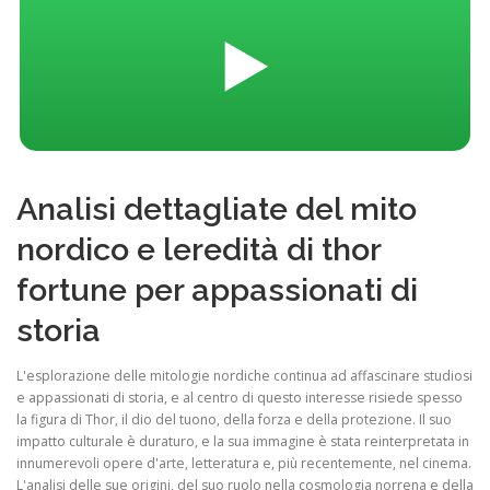
▶️
Analisi dettagliate del mito
nordico e leredità di thor
fortune per appassionati di
storia
L'esplorazione delle mitologie nordiche continua ad affascinare studiosi
e appassionati di storia, e al centro di questo interesse risiede spesso
la figura di Thor, il dio del tuono, della forza e della protezione. Il suo
impatto culturale è duraturo, e la sua immagine è stata reinterpretata in
innumerevoli opere d'arte, letteratura e, più recentemente, nel cinema.
L'analisi delle sue origini, del suo ruolo nella cosmologia norrena e della