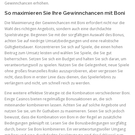
Gewinnchancen erhöhen.
So maximieren Sie Ihre Gewinnchancen mit Boni
Die Maximierung der Gewinnchancen mit Boni erfordert nicht nur die
Wahl des richtigen Angebots, sondern auch eine durchdachte
Spielstrategie. Beginnen Sie mit der sorgfältigen Auswahl des Bonus,
achten Sie auf niedrige Umsatzbedingungen und eine realistische
Gültigkeitsdauer. Konzentrieren Sie sich auf Spiele, die einen hohen
Beitrag zum Umsatz leisten und wählen Sie Spiele, die Sie gut
beherrschen. Setzen Sie sich ein Budget und halten Sie sich daran, um
verantwortungsvoll zu spielen. Nutzen Sie die Gelegenheit, neue Spiele
ohne großes finanzielles Risiko auszuprobieren, aber vergessen Sie
nicht, dass Boni in erster Linie dazu dienen, das Spielerlebnis zu
verlängern und nicht, um schnell reich zu werden.
Eine weitere effektive Strategie ist die Kombination verschiedener Boni.
Einige Casinos bieten regelmäßige Bonusaktionen an, die sich
miteinander kombinieren lassen. Achten Sie auf solche Angebote und
nutzen Sie sie, um Ihr Guthaben zu maximieren. Seien Sie sich jedoch
bewusst, dass die Kombination von Boni in der Regel an zusätzliche
Bedingungen geknüpft ist. Lesen Sie die Bonusbedingungen sorgfältig
durch, bevor Sie Boni kombinieren. Ein verantwortungsvoller Umgang