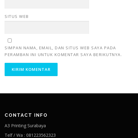
SITUS WEB
SIMPAN NAMA, EMAIL, DAN SITUS WEB SAYA PADA
PERAMBAN INI UNTUK KOMENTAR SAYA BERIKUTNYA.
CONTACT INFO
A3 Printing Surabaya
Telf / Wa : 081223562323