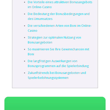
Die Vorteile eines attraktiven Bonusangebots
im Online-Casino
Die Bedeutung der Bonusbedingungen und
des Umumsatzes
Die verschiedenen Arten von Boni im Online-
Casino
Strategien zur optimalen Nutzung von
Bonusangeboten
So maximieren Sie Ihre Gewinnchancen mit
Boni
Die langfristigen Auswirkungen von
Bonusprogrammen auf die Spielerbindung
Zukunftstrends bei Bonusangeboten und
Spielerbelohnungssystemen