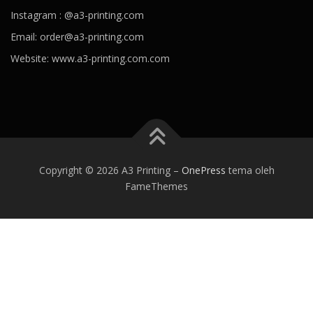
Instagram : @a3-printing.com
Email: order@a3-printing.com
Website: www.a3-printing.com.com
Is viagra addictive
Cheap viagra online pharmacy
Over the
counter viagra substitute walgreens
Viagra dosages side effects
Viagra stock price penile cancer
Viagra generico drsimi mexico
What would happen if a girl took viagra
Viagra hours effective
80
mg viagra
Viagra paypal payment accepted
Viagra tab price
Best
Copyright © 2026 A3 Printing
–
OnePress
tema oleh
alternative of viagra
Viagra kaina vaistineje penis growing
Viagra
FameThemes
can women take
Ozempic weight loss
Best prescription weight
loss pills 2020
Weight loss coffee
Jacob batalon weight loss
Trim
weight loss
Healthy recipes for weight loss
Best prescription
weight loss pills 2020
Trim v fat burner reviews
Angela 90 day
fiance weight loss
Keto trim diet pills
Smoothies for weight loss
What causes blood pressure to drop
Ideal blood pressure
Dehydration and blood pressure
Foods to avoid with high blood
pressure
High blood pressure covid
Highest blood pressure ever