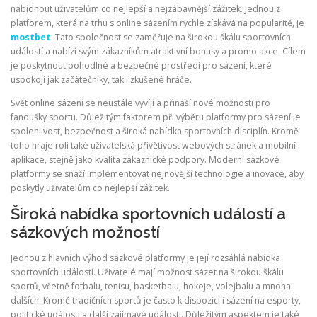
nabídnout uživatelům co nejlepší a nejzábavnější zážitek. Jednou z
platforem, která na trhu s online sázením rychle získává na popularitě, je
mostbet
. Tato společnost se zaměřuje na širokou škálu sportovních
událostí a nabízí svým zákazníkům atraktivní bonusy a promo akce. Cílem
je poskytnout pohodlné a bezpečné prostředí pro sázení, které
uspokojí jak začátečníky, tak i zkušené hráče.
Svět online sázení se neustále vyvíjí a přináší nové možnosti pro
fanoušky sportu. Důležitým faktorem při výběru platformy pro sázení je
spolehlivost, bezpečnost a široká nabídka sportovních disciplín. Kromě
toho hraje roli také uživatelská přívětivost webových stránek a mobilní
aplikace, stejně jako kvalita zákaznické podpory. Moderní sázkové
platformy se snaží implementovat nejnovější technologie a inovace, aby
poskytly uživatelům co nejlepší zážitek.
Široká nabídka sportovních událostí a
sázkových možností
Jednou z hlavních výhod sázkové platformy je její rozsáhlá nabídka
sportovních událostí. Uživatelé mají možnost sázet na širokou škálu
sportů, včetně fotbalu, tenisu, basketbalu, hokeje, volejbalu a mnoha
dalších. Kromě tradičních sportů je často k dispozici i sázení na esporty,
politické události a další zajímavé události. Důležitým aspektem je také