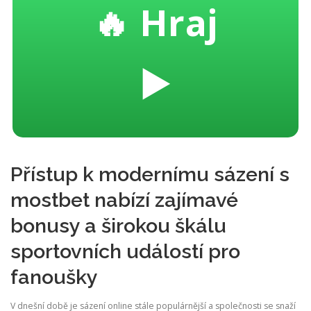
🔥 Hraj
▶️
Přístup k modernímu sázení s
mostbet nabízí zajímavé
bonusy a širokou škálu
sportovních událostí pro
fanoušky
V dnešní době je sázení online stále populárnější a společnosti se snaží