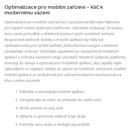
Optimalizace pro mobilní zařízení – klíč k
modernímu sázení
Optimalizace pro mobilní zařízení je v současnosti klíčovým faktorem
pro úspěch online sázkových platforem. Uživatelé očekávají, že budou
moci sázet pohodlně a efektivně pomocí svých mobilních zařízení.
Responzivní webové stránky a mobilní aplikace by měly být
optimalizovány pro rychlé načítání, jednoduchou navigaci a intuitivní
uživatelské rozhraní. Důležitým aspektem je i bezpečnost mobilních
aplikací a ochrana osobních údajů uživatelů. Moderní sázkové platformy
investují do vývoje a optimalizace mobilních aplikací, aby zajistily svým
zákazníkům co nejlepší zážitek ze sázení na mobilních zařízeních. Kvalitní
mobilní aplikace je nezbytností pro udržení konkurenceschopnosti na
trhu s online sázením.
Stáhněte a nainstalujte mobilní aplikaci
Zaregistrujte se nebo se přihlaste do svého účtu
Vložte peníze na svůj účet
Vyberte si sportovní událost a typ sázky
Potvrďte svou sázku a sledujte její průběh