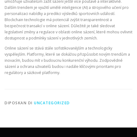
umožňuje uživatelům zažít sázení ještě více poutavě a interaktivně.
Dalším trendem je využití umělé inteligence (AI) a strojového učení pro
personalizaci nabídky a predikci výsledků sportovních událostí.
Blockchain technologie má potenciál zvýšit transparentnost a
bezpečnost transakcí v online sázení. Důležité je také sledovat
legislativní změny a regulace v oblasti online sázení, které mohou ovlivnit
dostupnost a podmínky sázení v jednotlivých zemích.
Online sázení se stává stále sofistikovanějším a technologicky
vyspělejším. Platformy, které se dokážou přizpůsobit novým trendům a
inovacím, budou mít v budoucnu konkurenční výhodu. Zodpovědné
sázení a ochrana uživatelů budou i nadále klíčovými prioritami pro
regulátory a sázkové platformy.
DIPOSKAN DI
UNCATEGORIZED