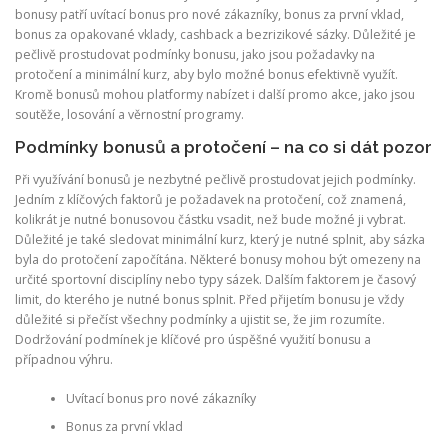
bonusy patří uvítací bonus pro nové zákazníky, bonus za první vklad,
bonus za opakované vklady, cashback a bezrizikové sázky. Důležité je
pečlivě prostudovat podmínky bonusu, jako jsou požadavky na
protočení a minimální kurz, aby bylo možné bonus efektivně využít.
Kromě bonusů mohou platformy nabízet i další promo akce, jako jsou
soutěže, losování a věrnostní programy.
Podmínky bonusů a protočení – na co si dát pozor
Při využívání bonusů je nezbytné pečlivě prostudovat jejich podmínky.
Jedním z klíčových faktorů je požadavek na protočení, což znamená,
kolikrát je nutné bonusovou částku vsadit, než bude možné ji vybrat.
Důležité je také sledovat minimální kurz, který je nutné splnit, aby sázka
byla do protočení započítána. Některé bonusy mohou být omezeny na
určité sportovní disciplíny nebo typy sázek. Dalším faktorem je časový
limit, do kterého je nutné bonus splnit. Před přijetím bonusu je vždy
důležité si přečíst všechny podmínky a ujistit se, že jim rozumíte.
Dodržování podmínek je klíčové pro úspěšné využití bonusu a
případnou výhru.
Uvítací bonus pro nové zákazníky
Bonus za první vklad