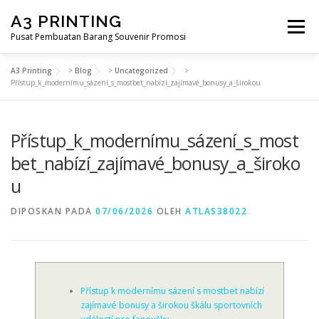
Lompat
A3 PRINTING
ke
Menu
konten
Pusat Pembuatan Barang Souvenir Promosi
A3 Printing
>
Blog
>
Uncategorized
>
BERANDA
PRODUK KAMI
SHOP
Přístup_k_modernímu_sázení_s_mostbet_nabízí_zajímavé_bonusy_a_širokou
Přístup_k_modernímu_sázení_s_most
SAMPLE PAGE
bet_nabízí_zajímavé_bonusy_a_široko
u
DIPOSKAN PADA
07/06/2026
OLEH
ATLAS38022
Přístup k modernímu sázení s mostbet nabízí
zajímavé bonusy a širokou škálu sportovních