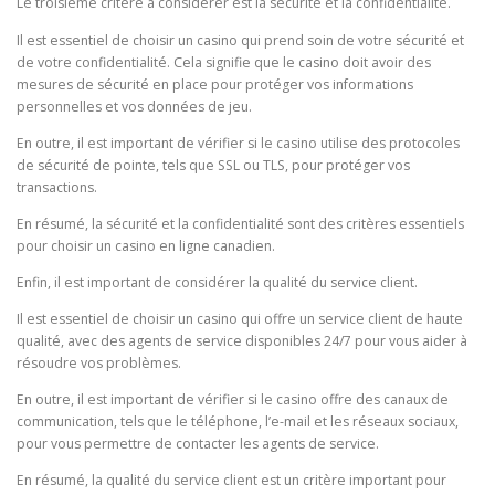
Le troisième critère à considérer est la sécurité et la confidentialité.
Il est essentiel de choisir un casino qui prend soin de votre sécurité et
de votre confidentialité. Cela signifie que le casino doit avoir des
mesures de sécurité en place pour protéger vos informations
personnelles et vos données de jeu.
En outre, il est important de vérifier si le casino utilise des protocoles
de sécurité de pointe, tels que SSL ou TLS, pour protéger vos
transactions.
En résumé, la sécurité et la confidentialité sont des critères essentiels
pour choisir un casino en ligne canadien.
Enfin, il est important de considérer la qualité du service client.
Il est essentiel de choisir un casino qui offre un service client de haute
qualité, avec des agents de service disponibles 24/7 pour vous aider à
résoudre vos problèmes.
En outre, il est important de vérifier si le casino offre des canaux de
communication, tels que le téléphone, l’e-mail et les réseaux sociaux,
pour vous permettre de contacter les agents de service.
En résumé, la qualité du service client est un critère important pour