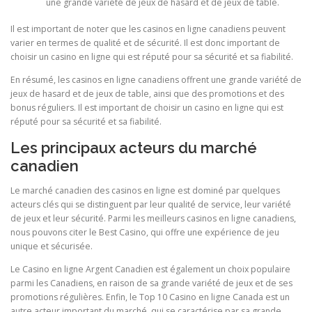
une grande variété de jeux de hasard et de jeux de table.
Il est important de noter que les casinos en ligne canadiens peuvent
varier en termes de qualité et de sécurité. Il est donc important de
choisir un casino en ligne qui est réputé pour sa sécurité et sa fiabilité.
En résumé, les casinos en ligne canadiens offrent une grande variété de
jeux de hasard et de jeux de table, ainsi que des promotions et des
bonus réguliers. Il est important de choisir un casino en ligne qui est
réputé pour sa sécurité et sa fiabilité.
Les principaux acteurs du marché
canadien
Le marché canadien des casinos en ligne est dominé par quelques
acteurs clés qui se distinguent par leur qualité de service, leur variété
de jeux et leur sécurité. Parmi les meilleurs casinos en ligne canadiens,
nous pouvons citer le Best Casino, qui offre une expérience de jeu
unique et sécurisée.
Le Casino en ligne Argent Canadien est également un choix populaire
parmi les Canadiens, en raison de sa grande variété de jeux et de ses
promotions régulières. Enfin, le Top 10 Casino en ligne Canada est un
autre acteur important du marché, qui se caractérise par sa grande