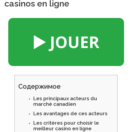
casinos en ligne
▶️ JOUER
Содержимое
Les principaux acteurs du
marché canadien
Les avantages de ces acteurs
Les critères pour choisir le
meilleur casino en ligne