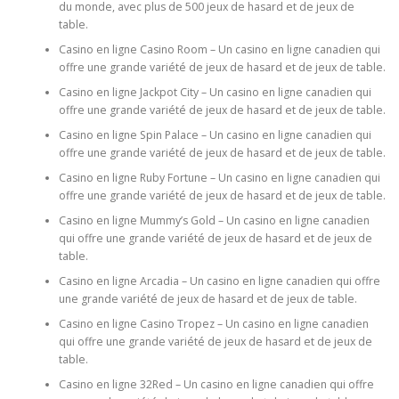
du monde, avec plus de 500 jeux de hasard et de jeux de
table.
Casino en ligne Casino Room – Un casino en ligne canadien qui
offre une grande variété de jeux de hasard et de jeux de table.
Casino en ligne Jackpot City – Un casino en ligne canadien qui
offre une grande variété de jeux de hasard et de jeux de table.
Casino en ligne Spin Palace – Un casino en ligne canadien qui
offre une grande variété de jeux de hasard et de jeux de table.
Casino en ligne Ruby Fortune – Un casino en ligne canadien qui
offre une grande variété de jeux de hasard et de jeux de table.
Casino en ligne Mummy’s Gold – Un casino en ligne canadien
qui offre une grande variété de jeux de hasard et de jeux de
table.
Casino en ligne Arcadia – Un casino en ligne canadien qui offre
une grande variété de jeux de hasard et de jeux de table.
Casino en ligne Casino Tropez – Un casino en ligne canadien
qui offre une grande variété de jeux de hasard et de jeux de
table.
Casino en ligne 32Red – Un casino en ligne canadien qui offre