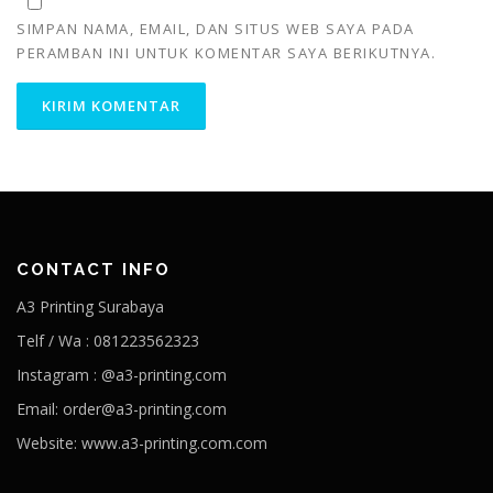
SIMPAN NAMA, EMAIL, DAN SITUS WEB SAYA PADA
PERAMBAN INI UNTUK KOMENTAR SAYA BERIKUTNYA.
CONTACT INFO
A3 Printing Surabaya
Telf / Wa : 081223562323
Instagram : @a3-printing.com
Email: order@a3-printing.com
Website: www.a3-printing.com.com