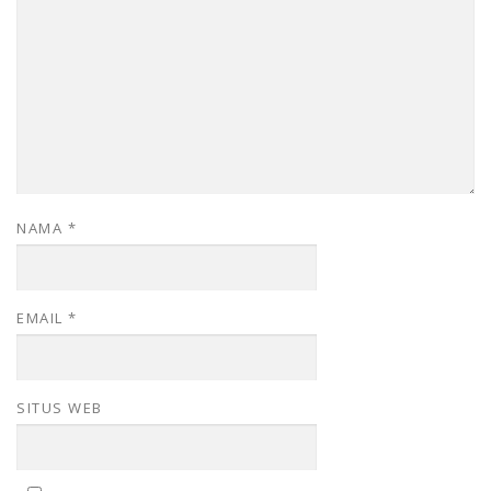
NAMA
*
EMAIL
*
SITUS WEB