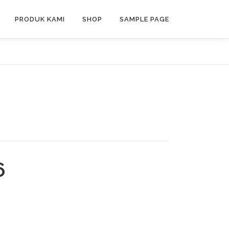
PRODUK KAMI
SHOP
SAMPLE PAGE
6