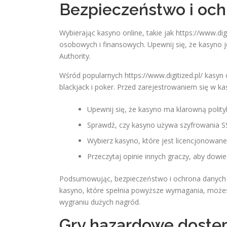
Bezpieczeństwo i och
Wybierając kasyno online, takie jak https://www.di
osobowych i finansowych. Upewnij się, że kasyno
Authority.
Wśród popularnych https://www.digitized.pl/ kasyn on
blackjack i poker. Przed zarejestrowaniem się w kas
Upewnij się, że kasyno ma klarowną polity
Sprawdź, czy kasyno używa szyfrowania S
Wybierz kasyno, które jest licencjonowa
Przeczytaj opinie innych graczy, aby dowie
Podsumowując, bezpieczeństwo i ochrona danych są
kasyno, które spełnia powyższe wymagania, możesz 
wygraniu dużych nagród.
Gry hazardowe dostęp