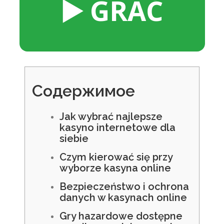
▶️ GRAĆ
Содержимое
Jak wybrać najlepsze
kasyno internetowe dla
siebie
Czym kierować się przy
wyborze kasyna online
Bezpieczeństwo i ochrona
danych w kasynach online
Gry hazardowe dostępne