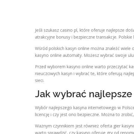
Jeśli szukasz casino pl, które oferuje najlepsze d
atrakcyjne bonusy i bezpieczne transakcje. Polskie 
Wśród polskich kasyn online można znaleźć wiele o
kasyno online automaty. Możesz wybrać swoje ulu
Przed wyborem kasyno online warto przeczytać kas
nieuczciwych kasyn i wybrać te, które oferują najl
sieci.
Jak wybrać najlepsze 
Wybór najlepszego kasyna internetowego w Polsce
licencję i czy jest ono bezpieczne. Można to zrobi
Ważnym czynnikiem jest również oferta gier kasyno
warto sprawdzić, czy kasyno oferuje gry od reno