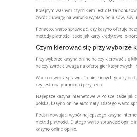
Kolejnym ważnym czynnikiem jest oferta bonusowa.
zwrócić uwagę na warunki wypłaty bonusów, aby u
Ponadto, warto sprawdzić, czy kasyno oferuje bezp
metody płatności, takie jak karty kredytowe, e-por
Czym kierować się przy wyborze k
Przy wyborze kasyna online należy kierować się kil
należy zwrócić uwagę na ofertę gier kasynowych i 
Warto również sprawdzić opinie innych graczy na f
czy jest ona pomocna i przyjazna.
Najlepsze kasyna internetowe w Polsce, takie jak 
polska, kasyno online automaty. Dlatego warto spra
Podsumowując, wybór najlepszego kasyna interne
metod płatności. Dlatego warto sprawdzić opinie inn
kasyno online opinie.