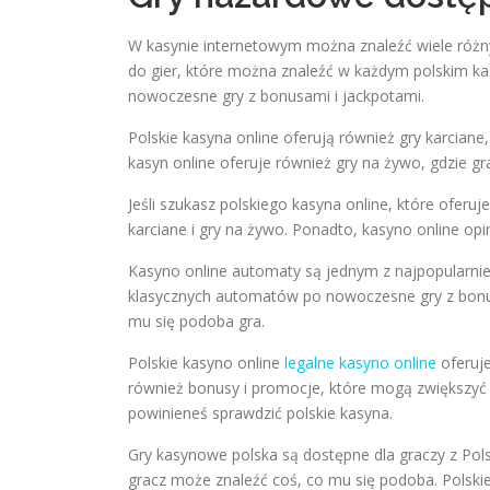
W kasynie internetowym można znaleźć wiele różny
do gier, które można znaleźć w każdym polskim ka
nowoczesne gry z bonusami i jackpotami.
Polskie kasyna online oferują również gry karciane, 
kasyn online oferuje również gry na żywo, gdzie g
Jeśli szukasz polskiego kasyna online, które oferu
karciane i gry na żywo. Ponadto, kasyno online op
Kasyno online automaty są jednym z najpopularniej
klasycznych automatów po nowoczesne gry z bonusa
mu się podoba gra.
Polskie kasyno online
legalne kasyno online
oferuje
również bonusy i promocje, które mogą zwiększyć s
powinieneś sprawdzić polskie kasyna.
Gry kasynowe polska są dostępne dla graczy z Pol
gracz może znaleźć coś, co mu się podoba. Polskie