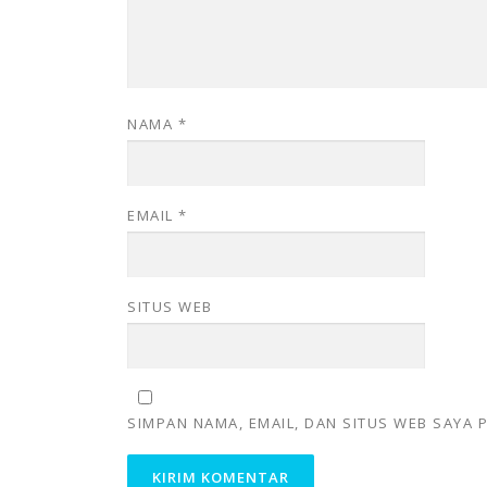
NAMA
*
EMAIL
*
SITUS WEB
SIMPAN NAMA, EMAIL, DAN SITUS WEB SAYA