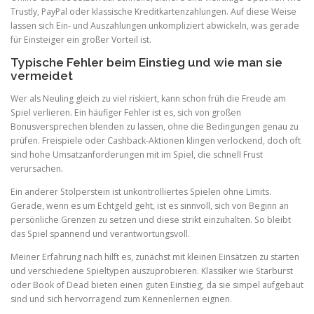
Trustly, PayPal oder klassische Kreditkartenzahlungen. Auf diese Weise
lassen sich Ein- und Auszahlungen unkompliziert abwickeln, was gerade
für Einsteiger ein großer Vorteil ist.
Typische Fehler beim Einstieg und wie man sie
vermeidet
Wer als Neuling gleich zu viel riskiert, kann schon früh die Freude am
Spiel verlieren. Ein häufiger Fehler ist es, sich von großen
Bonusversprechen blenden zu lassen, ohne die Bedingungen genau zu
prüfen. Freispiele oder Cashback-Aktionen klingen verlockend, doch oft
sind hohe Umsatzanforderungen mit im Spiel, die schnell Frust
verursachen.
Ein anderer Stolperstein ist unkontrolliertes Spielen ohne Limits.
Gerade, wenn es um Echtgeld geht, ist es sinnvoll, sich von Beginn an
persönliche Grenzen zu setzen und diese strikt einzuhalten. So bleibt
das Spiel spannend und verantwortungsvoll.
Meiner Erfahrung nach hilft es, zunächst mit kleinen Einsätzen zu starten
und verschiedene Spieltypen auszuprobieren. Klassiker wie Starburst
oder Book of Dead bieten einen guten Einstieg, da sie simpel aufgebaut
sind und sich hervorragend zum Kennenlernen eignen.