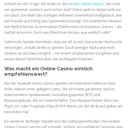
schnell vor der Frage: Wo finde ich die
besten online casinos
, die nicht
nur spannend, sondern auch sicher sind? Dabei geht es längst nicht nur
um Glück. Die Wahl des richtigen Anbieters beeinflusst maßgeblich, wie
viel Freude und Erfolg das Spielerlebnis bringt. Von etablierten Marken
wie NetEnt bis hin zu innovativen Plattformen mit Evolution-Games – die
Vielfalt ist enorm. Doch wie filtert man heraus, was wirklich zählt?
Zahlreiche Spieler berichten, dass sie oft zu viel Zeit mit der Recherche
verbringen, anstatt direkt zu spielen. Doch weniger Klicks und mehr
Gewinn ist durchaus möglich – mit einem strukturierten Vorgehen und
einem klaren Überblick über die wichtigsten Kriterien.
Was macht ein Online Casino wirklich
empfehlenswert?
Bei der Auswahl eines Casinos spielen verschiedene Faktoren eine
Rolle. Neben einer gültigen Lizenz, die Seriosität garantiert, sind es
insbesondere Spielauswahl, Auszahlungsquoten (RTP) und
Bonusangebote, die ins Gewicht fallen. Zum Beispiel bieten Slots von
Play’n GO oder Pragmatic Play oft RTP-Werte um die 96 % und gelten als
besonders fair.
Ein weiterer wichtiger Aspekt sind die Zahlungsmethoden: Die besten
Online Casinos setzen auf schnelle, sichere und vielfältige Optionen wie