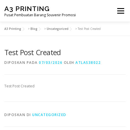
Lompat
A3 PRINTING
ke
Menu
konten
Pusat Pembuatan Barang Souvenir Promosi
A3 Printing
>
Blog
>
Uncategorized
>
Test Post Created
BERANDA
PRODUK KAMI
SHOP
Test Post Created
SAMPLE PAGE
DIPOSKAN PADA
07/03/2026
OLEH
ATLAS38022
Test Post Created
DIPOSKAN DI
UNCATEGORIZED