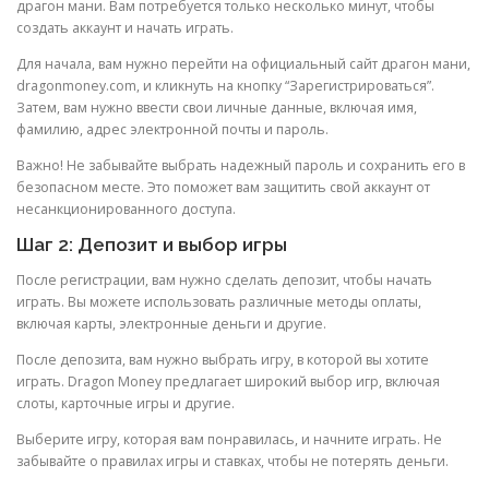
драгон мани. Вам потребуется только несколько минут, чтобы
создать аккаунт и начать играть.
Для начала, вам нужно перейти на официальный сайт драгон мани,
dragonmoney.com, и кликнуть на кнопку “Зарегистрироваться”.
Затем, вам нужно ввести свои личные данные, включая имя,
фамилию, адрес электронной почты и пароль.
Важно! Не забывайте выбрать надежный пароль и сохранить его в
безопасном месте. Это поможет вам защитить свой аккаунт от
несанкционированного доступа.
Шаг 2: Депозит и выбор игры
После регистрации, вам нужно сделать депозит, чтобы начать
играть. Вы можете использовать различные методы оплаты,
включая карты, электронные деньги и другие.
После депозита, вам нужно выбрать игру, в которой вы хотите
играть. Dragon Money предлагает широкий выбор игр, включая
слоты, карточные игры и другие.
Выберите игру, которая вам понравилась, и начните играть. Не
забывайте о правилах игры и ставках, чтобы не потерять деньги.