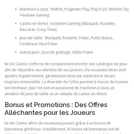
Machines à sous : NetEnt, Pragmatic Play, Play'n GO, Nolimit City,
Hacksaw Gaming
Casino en direct : Evolution Gaming (Blackjack, Roulette,
Baccarat, Crazy Time)
Jeux de table : Blackjack, Roulette, Poker, Punto Banco,
Caribbean Stud Poker
Autres jeux : Jeux de grattage, Vidéo Poker
Ile De Casino s'efforce de constamment enrichir son catalogue de jeux
afin de répondre aux attentes de ses joueurs. De nouveaux titres sont
ajoutés régulièrement, garantissant ainsi une expérience de jeu
toujours renouvelée. La diversité de l'offre permet à chacun de trouver
son bonheur, que l'on soit un passionné de machines à sous, un
amateur de jeux de table ou un adepte du casino en direct.
Bonus et Promotions : Des Offres
Alléchantes pour les Joueurs
Ile De Casino attire de nouveaux joueurs grâce à un bonus de
bienvenue généreux. Actuellement, le bonus de bienvenue est de