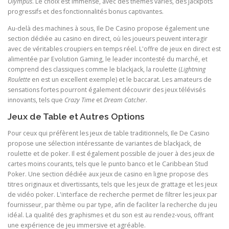
Olympus
. Le choix est immense, avec des thèmes variés, des jackpots
progressifs et des fonctionnalités bonus captivantes.
Au-delà des machines à sous, Ile De Casino propose également une
section dédiée au casino en direct, où les joueurs peuvent interagir
avec de véritables croupiers en temps réel. L'offre de jeux en direct est
alimentée par Evolution Gaming, le leader incontesté du marché, et
comprend des classiques comme le blackjack, la roulette (
Lightning
Roulette
en est un excellent exemple) et le baccarat. Les amateurs de
sensations fortes pourront également découvrir des jeux télévisés
innovants, tels que
Crazy Time
et
Dream Catcher
.
Jeux de Table et Autres Options
Pour ceux qui préfèrent les jeux de table traditionnels, Ile De Casino
propose une sélection intéressante de variantes de blackjack, de
roulette et de poker. Il est également possible de jouer à des jeux de
cartes moins courants, tels que le punto banco et le Caribbean Stud
Poker. Une section dédiée aux jeux de casino en ligne propose des
titres originaux et divertissants, tels que les jeux de grattage et les jeux
de vidéo poker. L'interface de recherche permet de filtrer les jeux par
fournisseur, par thème ou par type, afin de faciliter la recherche du jeu
idéal. La qualité des graphismes et du son est au rendez-vous, offrant
une expérience de jeu immersive et agréable.