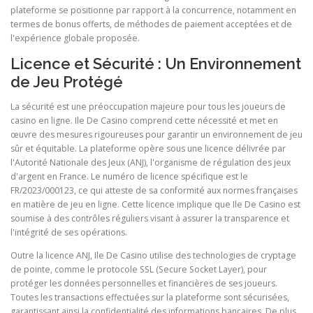
plateforme se positionne par rapport à la concurrence, notamment en
termes de bonus offerts, de méthodes de paiement acceptées et de
l'expérience globale proposée.
Licence et Sécurité : Un Environnement
de Jeu Protégé
La sécurité est une préoccupation majeure pour tous les joueurs de
casino en ligne. Ile De Casino comprend cette nécessité et met en
œuvre des mesures rigoureuses pour garantir un environnement de jeu
sûr et équitable. La plateforme opère sous une licence délivrée par
l'Autorité Nationale des Jeux (ANJ), l'organisme de régulation des jeux
d'argent en France. Le numéro de licence spécifique est le
FR/2023/000123, ce qui atteste de sa conformité aux normes françaises
en matière de jeu en ligne. Cette licence implique que Ile De Casino est
soumise à des contrôles réguliers visant à assurer la transparence et
l'intégrité de ses opérations.
Outre la licence ANJ, Ile De Casino utilise des technologies de cryptage
de pointe, comme le protocole SSL (Secure Socket Layer), pour
protéger les données personnelles et financières de ses joueurs.
Toutes les transactions effectuées sur la plateforme sont sécurisées,
garantissant ainsi la confidentialité des informations bancaires. De plus,