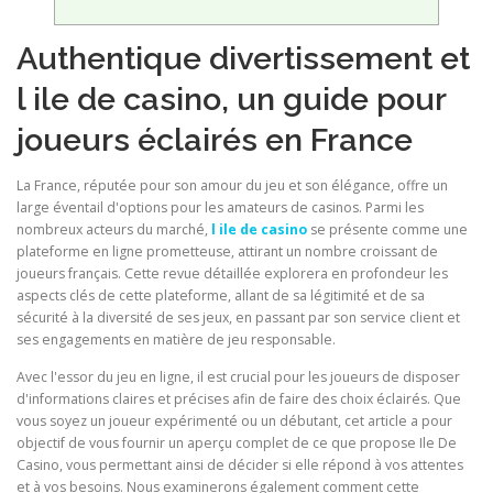
Authentique divertissement et
l ile de casino, un guide pour
joueurs éclairés en France
La France, réputée pour son amour du jeu et son élégance, offre un
large éventail d'options pour les amateurs de casinos. Parmi les
nombreux acteurs du marché,
l ile de casino
se présente comme une
plateforme en ligne prometteuse, attirant un nombre croissant de
joueurs français. Cette revue détaillée explorera en profondeur les
aspects clés de cette plateforme, allant de sa légitimité et de sa
sécurité à la diversité de ses jeux, en passant par son service client et
ses engagements en matière de jeu responsable.
Avec l'essor du jeu en ligne, il est crucial pour les joueurs de disposer
d'informations claires et précises afin de faire des choix éclairés. Que
vous soyez un joueur expérimenté ou un débutant, cet article a pour
objectif de vous fournir un aperçu complet de ce que propose Ile De
Casino, vous permettant ainsi de décider si elle répond à vos attentes
et à vos besoins. Nous examinerons également comment cette