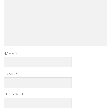
NAMA
*
EMAIL
*
SITUS WEB