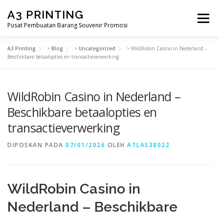
Lompat
A3 PRINTING
ke
Menu
konten
Pusat Pembuatan Barang Souvenir Promosi
A3 Printing
>
Blog
>
Uncategorized
>
WildRobin Casino in Nederland –
BERANDA
PRODUK KAMI
SHOP
Beschikbare betaalopties en transactieverwerking
WildRobin Casino in Nederland –
SAMPLE PAGE
Beschikbare betaalopties en
transactieverwerking
DIPOSKAN PADA
07/01/2026
OLEH
ATLAS38022
WildRobin Casino in
Nederland – Beschikbare