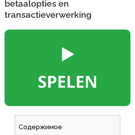
betaalopties en
transactieverwerking
▶️
SPELEN
Содержимое