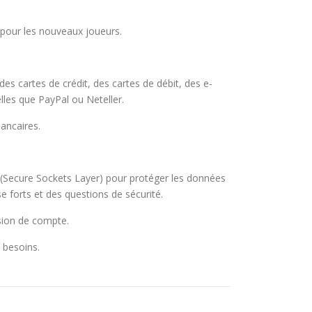
 pour les nouveaux joueurs.
des cartes de crédit, des cartes de débit, des e-
elles que PayPal ou Neteller.
bancaires.
 SSL (Secure Sockets Layer) pour protéger les données
e forts et des questions de sécurité.
ssion de compte.
 besoins.