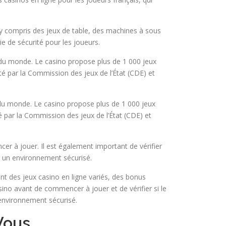
 y compris des jeux de table, des machines à sous
ie de sécurité pour les joueurs.
 du monde. Le casino propose plus de 1 000 jeux
té par la Commission des jeux de l’État (CDE) et
 du monde. Le casino propose plus de 1 000 jeux
é par la Commission des jeux de l’État (CDE) et
er à jouer. Il est également important de vérifier
s un environnement sécurisé.
nt des jeux casino en ligne variés, des bonus
casino avant de commencer à jouer et de vérifier si le
 environnement sécurisé.
Vous