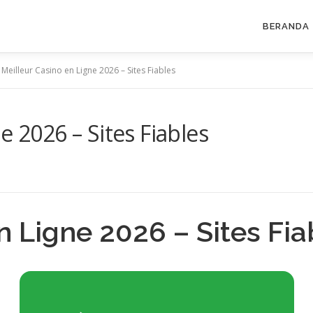
BERANDA
>
Meilleur Casino en Ligne 2026 – Sites Fiables
e 2026 – Sites Fiables
2
n Ligne 2026 – Sites Fia