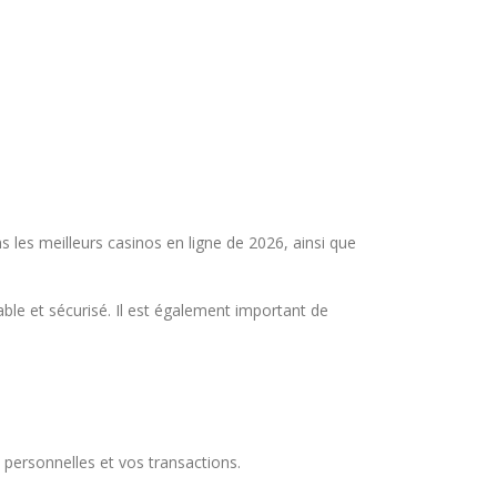
s les meilleurs casinos en ligne de 2026, ainsi que
able et sécurisé. Il est également important de
s personnelles et vos transactions.