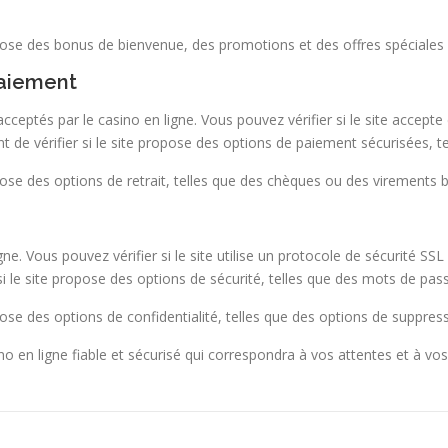
ropose des bonus de bienvenue, des promotions et des offres spéciales
Paiement
cceptés par le casino en ligne. Vous pouvez vérifier si le site accepte 
t de vérifier si le site propose des options de paiement sécurisées, t
opose des options de retrait, telles que des chèques ou des virements 
 ligne. Vous pouvez vérifier si le site utilise un protocole de sécurité
si le site propose des options de sécurité, telles que des mots de pass
opose des options de confidentialité, telles que des options de suppre
no en ligne fiable et sécurisé qui correspondra à vos attentes et à vos