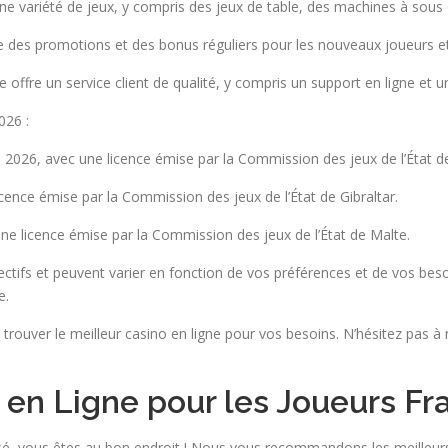
une variété de jeux, y compris des jeux de table, des machines à sous 
fre des promotions et des bonus réguliers pour les nouveaux joueurs et
te offre un service client de qualité, y compris un support en ligne et 
026 :
e 2026, avec une licence émise par la Commission des jeux de l’État d
icence émise par la Commission des jeux de l’État de Gibraltar.
 une licence émise par la Commission des jeux de l’État de Malte.
jectifs et peuvent varier en fonction de vos préférences et de vos beso
e.
 trouver le meilleur casino en ligne pour vos besoins. N’hésitez pas 
 en Ligne pour les Joueurs Fr
isé, vous êtes au bon endroit ! Nous vous recommandons les meilleurs 