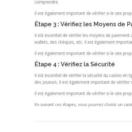
comprendre.
Il est également important de vérifier si le site p
Étape 3 : Vérifiez les Moyens de 
Il est essentiel de vérifier les moyens de paiement a
wallets, des chèques, etc. Il est également importan
Il est également important de vérifier si le site pr
Étape 4 : Vérifiez la Sécurité
Il est essentiel de vérifier la sécurité du casino en
des joueurs. Il est également important de vérifier 
Il est également important de vérifier si le site pr
En suivant ces étapes, vous pourrez choisir un casi