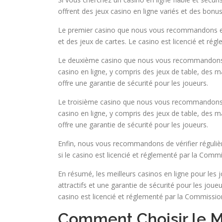
offrent des jeux casino en ligne variés et des bonus 
Le premier casino que nous vous recommandons est l
et des jeux de cartes. Le casino est licencié et rég
Le deuxième casino que nous vous recommandons est
casino en ligne, y compris des jeux de table, des m
offre une garantie de sécurité pour les joueurs.
Le troisième casino que nous vous recommandons est
casino en ligne, y compris des jeux de table, des m
offre une garantie de sécurité pour les joueurs.
Enfin, nous vous recommandons de vérifier régulièr
si le casino est licencié et réglementé par la Com
En résumé, les meilleurs casinos en ligne pour les 
attractifs et une garantie de sécurité pour les joueu
casino est licencié et réglementé par la Commissio
Comment Choisir le M