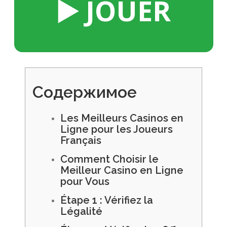
▶️ JOUER
Содержимое
Les Meilleurs Casinos en
Ligne pour les Joueurs
Français
Comment Choisir le
Meilleur Casino en Ligne
pour Vous
Étape 1 : Vérifiez la
Légalité