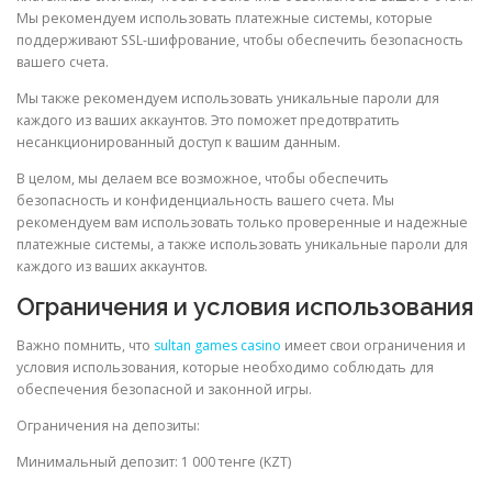
Мы рекомендуем использовать платежные системы, которые
поддерживают SSL-шифрование, чтобы обеспечить безопасность
вашего счета.
Мы также рекомендуем использовать уникальные пароли для
каждого из ваших аккаунтов. Это поможет предотвратить
несанкционированный доступ к вашим данным.
В целом, мы делаем все возможное, чтобы обеспечить
безопасность и конфиденциальность вашего счета. Мы
рекомендуем вам использовать только проверенные и надежные
платежные системы, а также использовать уникальные пароли для
каждого из ваших аккаунтов.
Ограничения и условия использования
Важно помнить, что
sultan games casino
имеет свои ограничения и
условия использования, которые необходимо соблюдать для
обеспечения безопасной и законной игры.
Ограничения на депозиты:
Минимальный депозит: 1 000 тенге (KZT)