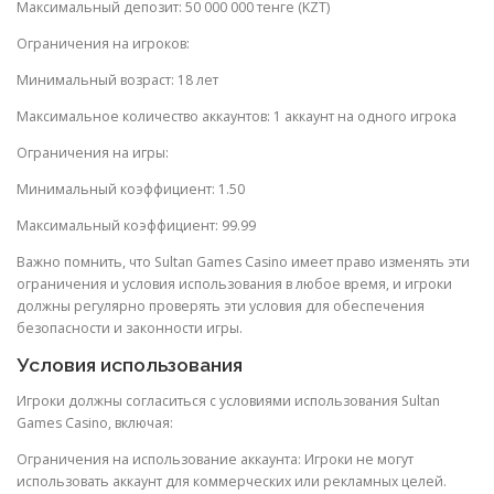
Максимальный депозит: 50 000 000 тенге (KZT)
Ограничения на игроков:
Минимальный возраст: 18 лет
Максимальное количество аккаунтов: 1 аккаунт на одного игрока
Ограничения на игры:
Минимальный коэффициент: 1.50
Максимальный коэффициент: 99.99
Важно помнить, что Sultan Games Casino имеет право изменять эти
ограничения и условия использования в любое время, и игроки
должны регулярно проверять эти условия для обеспечения
безопасности и законности игры.
Условия использования
Игроки должны согласиться с условиями использования Sultan
Games Casino, включая:
Ограничения на использование аккаунта: Игроки не могут
использовать аккаунт для коммерческих или рекламных целей.