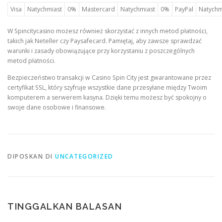
Visa
Natychmiast
0%
Mastercard
Natychmiast
0%
PayPal
Natychm
W Spincitycasino możesz również skorzystać z innych metod płatności,
takich jak Neteller czy Paysafecard. Pamiętaj, aby zawsze sprawdzać
warunki i zasady obowiązujące przy korzystaniu z poszczególnych
metod płatności.
Bezpieczeństwo transakcji w Casino Spin City jest gwarantowane przez
certyfikat SSL, który szyfruje wszystkie dane przesyłane między Twoim
komputerem a serwerem kasyna. Dzięki temu możesz być spokojny o
swoje dane osobowe i finansowe.
DIPOSKAN DI
UNCATEGORIZED
TINGGALKAN BALASAN