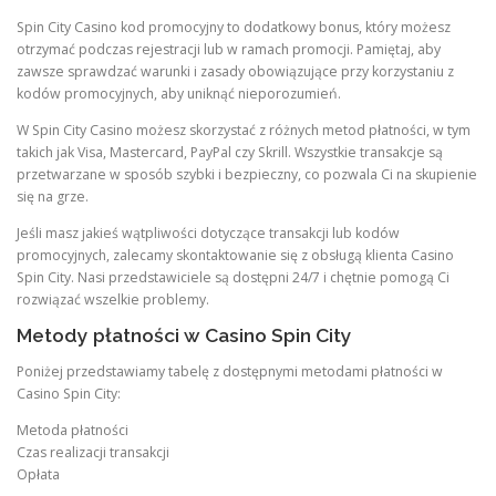
Spin City Casino kod promocyjny to dodatkowy bonus, który możesz
otrzymać podczas rejestracji lub w ramach promocji. Pamiętaj, aby
zawsze sprawdzać warunki i zasady obowiązujące przy korzystaniu z
kodów promocyjnych, aby uniknąć nieporozumień.
W Spin City Casino możesz skorzystać z różnych metod płatności, w tym
takich jak Visa, Mastercard, PayPal czy Skrill. Wszystkie transakcje są
przetwarzane w sposób szybki i bezpieczny, co pozwala Ci na skupienie
się na grze.
Jeśli masz jakieś wątpliwości dotyczące transakcji lub kodów
promocyjnych, zalecamy skontaktowanie się z obsługą klienta Casino
Spin City. Nasi przedstawiciele są dostępni 24/7 i chętnie pomogą Ci
rozwiązać wszelkie problemy.
Metody płatności w Casino Spin City
Poniżej przedstawiamy tabelę z dostępnymi metodami płatności w
Casino Spin City:
Metoda płatności
Czas realizacji transakcji
Opłata