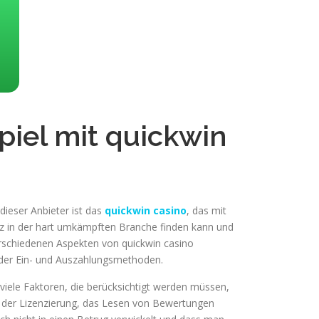
piel mit quickwin
dieser Anbieter ist das
quickwin casino
, das mit
tz in der hart umkämpften Branche finden kann und
verschiedenen Aspekten von quickwin casino
d der Ein- und Auszahlungsmethoden.
 viele Faktoren, die berücksichtigt werden müssen,
g der Lizenzierung, das Lesen von Bewertungen