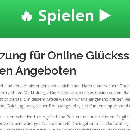
🔥 Spielen ▶️
zung für Online Glückss
sen Angeboten
del, und neue Anbieter versuchen, sich einen Namen zu machen. Einer 
rm auf den Markt drängt. Die Frage ist, ob dieses Casino seinen Pla
ption darstellt. In diesem Artikel werden wir uns eingehend mit den 
 seines Spielangebots, seiner Bonusangebote, des Kundensupports un
ist es entscheidend, eine gründliche Recherche durchzuführen. Es gibt
und vertrauenswürdiges Casino handelt. Dazu gehören die Überprüfun