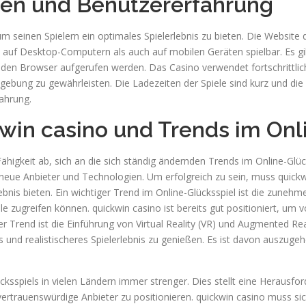
ien und Benutzererfahrung
 seinen Spielern ein optimales Spielerlebnis zu bieten. Die Website d
l auf Desktop-Computern als auch auf mobilen Geräten spielbar. Es gib
 den Browser aufgerufen werden. Das Casino verwendet fortschrittli
gebung zu gewährleisten. Die Ladezeiten der Spiele sind kurz und die 
ahrung.
kwin casino und Trends im Onl
ähigkeit ab, sich an die sich ständig ändernden Trends im Online-Glü
 neue Anbieter und Technologien. Um erfolgreich zu sein, muss quickw
lebnis bieten. Ein wichtiger Trend im Online-Glücksspiel ist die zunehm
ele zugreifen können. quickwin casino ist bereits gut positioniert, um
iger Trend ist die Einführung von Virtual Reality (VR) und Augmented Re
 und realistischeres Spielerlebnis zu genießen. Es ist davon auszuge
ksspiels in vielen Ländern immer strenger. Dies stellt eine Herausfor
vertrauenswürdige Anbieter zu positionieren. quickwin casino muss sich