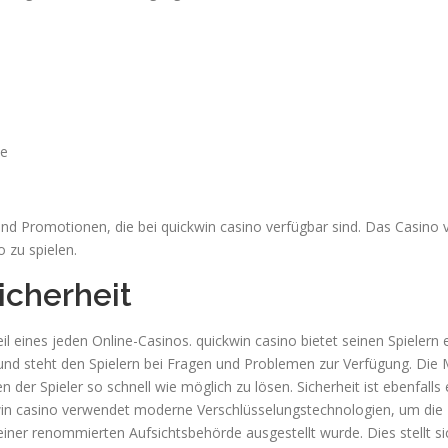
le
d Promotionen, die bei quickwin casino verfügbar sind. Das Casino v
 zu spielen.
cherheit
eil eines jeden Online-Casinos. quickwin casino bietet seinen Spielern
und steht den Spielern bei Fragen und Problemen zur Verfügung. Die M
en der Spieler so schnell wie möglich zu lösen. Sicherheit ist ebenfalls
win casino verwendet moderne Verschlüsselungstechnologien, um die D
n einer renommierten Aufsichtsbehörde ausgestellt wurde. Dies stellt s