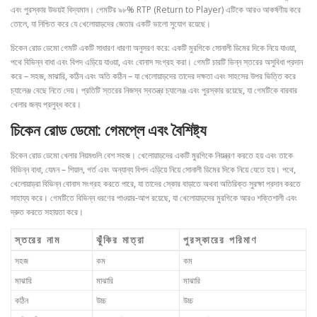
এবং পুরস্কার উভয়ই বিদ্যমান। গেমটির ৯৮% RTP (Return to Player) এটিকে আরও আকর্ষণীয় করে
তোলে, যা নিশ্চিত করে যে খেলোয়াড়দের জেতার একটি ভালো সুযোগ রয়েছে।
চিকেন রোড ডেমো গেমটি একটি সাধারণ ধারণা অনুসরণ করে: একটি মুরগিকে সোনালী ডিমের দিকে নিয়ে যাওয়া,
পথে বিভিন্ন বাধা এবং বিপদ এড়িয়ে যাওয়া, এবং বোনাস সংগ্রহ করা। গেমটি চারটি ভিন্ন স্তরের অসুবিধা প্রদান
করে – সহজ, মাঝারি, কঠিন এবং অতি কঠিন – যা খেলোয়াড়দের তাদের দক্ষতা এবং সাহসের উপর ভিত্তি করে
চ্যালেঞ্জ বেছে নিতে দেয়। প্রতিটি স্তরের নিজস্ব স্বতন্ত্র চ্যালেঞ্জ এবং পুরস্কার রয়েছে, যা গেমটিকে বারবার
খেলার জন্য প্রলুব্ধ করে।
চিকেন রোড ডেমো: গেমপ্লে এবং বৈশিষ্ট্য
চিকেন রোড ডেমো খেলার নিয়মগুলি বেশ সহজ। খেলোয়াড়দের একটি মুরগিকে নিয়ন্ত্রণ করতে হয় এবং তাকে
বিভিন্ন বাধা, যেমন – শিয়াল, গর্ত এবং অন্যান্য বিপদ এড়িয়ে নিয়ে সোনালী ডিমের দিকে নিয়ে যেতে হয়। পথে,
খেলোয়াড়রা বিভিন্ন বোনাস সংগ্রহ করতে পারে, যা তাদের স্কোর বাড়াতে অথবা অতিরিক্ত সুরক্ষা প্রদান করতে
সাহায্য করে। গেমটিতে বিভিন্ন ধরণের পাওয়ার-আপ রয়েছে, যা খেলোয়াড়দের মুরগিকে আরও শক্তিশালী এবং
দ্রুত করতে সহায়তা করে।
স্তরের নাম
ঝুঁকির মাত্রা
পুরস্কারের পরিমাণ
সহজ
কম
কম
মাঝারি
মাঝারি
মাঝারি
কঠিন
উচ্চ
উচ্চ