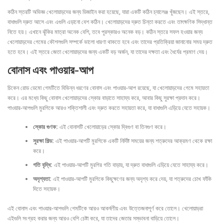
কঠিন স্তরটি অভিজ্ঞ খেলোয়াড়দের জন্য ডিজাইন করা হয়েছে, যারা একটি কঠিন চ্যালেঞ্জ খুঁজছেন। এই স্তরে,
বাধাগুলি দ্রুত আসে এবং এগুলি এড়ানো বেশ কঠিন। খেলোয়াড়দের দ্রুত চিন্তা করতে এবং তাৎক্ষণিক সিদ্ধান্ত
নিতে হয়। এখানে ঝুঁকির মাত্রা অনেক বেশি, তবে পুরস্কারও অনেক বড়। কঠিন স্তরে সফল হওয়ার জন্য
খেলোয়াড়দের গেমের কৌশলগুলি সম্পর্কে ভালো ধারণা থাকতে হবে এবং তাদের প্রতিক্রিয়া জানানোর সময় দ্রুত
হতে হবে। এই স্তরে জেতা খেলোয়াড়দের জন্য একটি বড় অর্জন, যা তাদের দক্ষতা এবং ধৈর্যের প্রমাণ দেয়।
বোনাস এবং পাওয়ার-আপ
চিকেন রোড ডেমো গেমটিতে বিভিন্ন ধরণের বোনাস এবং পাওয়ার-আপ রয়েছে, যা খেলোয়াড়দের গেমে সহায়তা
করে। এর মধ্যে কিছু বোনাস খেলোয়াড়দের স্কোর বাড়াতে সাহায্য করে, আবার কিছু সুরক্ষা প্রদান করে।
পাওয়ার-আপগুলি মুরগিকে আরও শক্তিশালী এবং দ্রুত করতে সহায়তা করে, যা বাধাগুলি এড়িয়ে যেতে সহায়ক।
স্কোর গুণক:
এই বোনাসটি খেলোয়াড়ের স্কোর দ্বিগুণ বা তিনগুণ করে।
সুরক্ষা শিল্ড:
এই পাওয়ার-আপটি মুরগিকে একটি নির্দিষ্ট সময়ের জন্য শত্রুদের আক্রমণ থেকে রক্ষা
করে।
গতি বৃদ্ধি:
এই পাওয়ার-আপটি মুরগির গতি বাড়ায়, যা দ্রুত বাধাগুলি এড়িয়ে যেতে সাহায্য করে।
অদৃশ্যতা:
এই পাওয়ার-আপটি মুরগিকে কিছুক্ষণের জন্য অদৃশ্য করে দেয়, যা শত্রুদের চোখ ফাঁকি
দিতে সহায়ক।
এই বোনাস এবং পাওয়ার-আপগুলি গেমটিকে আরও আকর্ষণীয় এবং উত্তেজনাপূর্ণ করে তোলে। খেলোয়াড়রা
এইগুলি সংগ্রহ করার জন্য আরও বেশি চেষ্টা করে, যা তাদের জেতার সম্ভাবনা বাড়িয়ে তোলে।