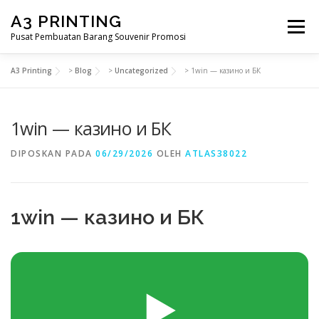
Lompat
A3 PRINTING
ke
Menu
konten
Pusat Pembuatan Barang Souvenir Promosi
A3 Printing
>
Blog
>
Uncategorized
>
1win — казино и БК
BERANDA
PRODUK KAMI
SHOP
1win — казино и БК
SAMPLE PAGE
DIPOSKAN PADA
06/29/2026
OLEH
ATLAS38022
1win — казино и БК
▶️