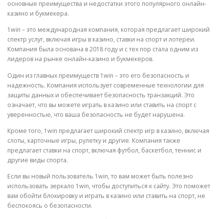
основные преимущества и недостатки этого популярного онлайн-
казино и букмекера.
1win – это международная компания, которая предлагает широкий
спектр услуг, включая игры в казино, ставки на спорт и лотереи.
Компания была основана в 2018 году и с тех пор стала одним из
лидеров на рынке онлайн-казино и букмекеров.
Один из главных преимуществ 1win – это его безопасность и
надежность. Компания использует современные технологии для
защиты данных и обеспечивает безопасность транзакций. Это
означает, что вы можете играть в казино или ставить на спорт с
уверенностью, что ваша безопасность не будет нарушена.
Кроме того, 1win предлагает широкий спектр игр в казино, включая
слоты, карточные игры, рулетку и другие. Компания также
предлагает ставки на спорт, включая футбол, баскетбол, теннис и
другие виды спорта.
Если вы новый пользователь 1win, то вам может быть полезно
использовать зеркало 1win, чтобы доступиться к сайту. Это поможет
вам обойти блокировку и играть в казино или ставить на спорт, не
беспокоясь о безопасности.