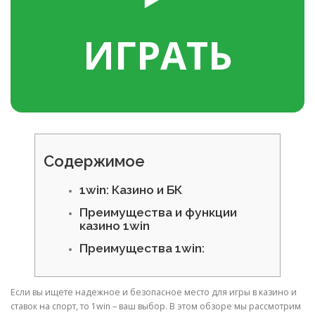
ИГРАТЬ
Содержимое
1win: Казино и БК
Преимущества и функции
казино 1win
Преимущества 1win:
Если вы ищете надежное и безопасное место для игры в казино и
ставок на спорт, то 1win – ваш выбор. В этом обзоре мы рассмотрим