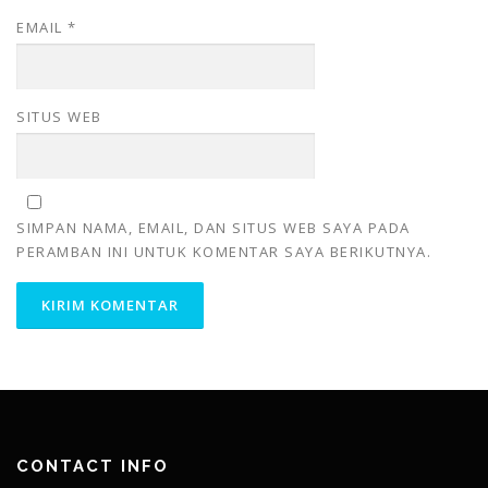
EMAIL
*
SITUS WEB
SIMPAN NAMA, EMAIL, DAN SITUS WEB SAYA PADA
PERAMBAN INI UNTUK KOMENTAR SAYA BERIKUTNYA.
CONTACT INFO