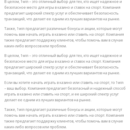
В целом, 1win – это отличный выбор для тех, кто ищет надежное и
безопасное место для игры в казино и ставок на спорт. Компания
предлагает широкий спектр услуг и обеспечивает безопасность
транзакций, что делает ее одним из лучших вариантов на рынке.
Также, 1win предлагает различные бонусы и акции, которые могут
помочь вам начать играть в казино или ставить на спорт. Компания
также предлагает поддержку клиентов, чтобы помочь вам в случае
каких-либо вопросов или проблем.
В целом, 1win – это отличный выбор для тех, кто ищет надежное и
безопасное место для игры в казино и ставок на спорт. Компания
предлагает широкий спектр услуг и обеспечивает безопасность
транзакций, что делает ее одним из лучших вариантов на рынке.
Если вы хотите начать играть в казино или ставить на спорт, то 1win
– ваш выбор. Компания предлагает безопасный и надежный способ
играть в казино или ставить на спорт, и ее широкий спектр услуг
делает ее одним из лучших вариантов на рынке.
Также, 1win предлагает различные бонусы и акции, которые могут
помочь вам начать играть в казино или ставить на спорт. Компания
также предлагает поддержку клиентов, чтобы помочь вам в случае
каких-либо вопросов или проблем.