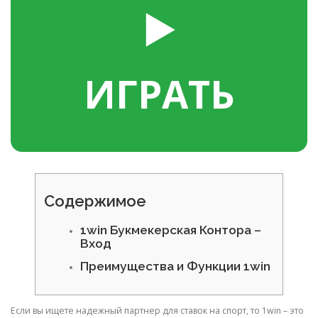
▶️
ИГРАТЬ
Содержимое
1win Букмекерская Контора –
Вход
Преимущества и Функции 1win
Если вы ищете надежный партнер для ставок на спорт, то 1win – это