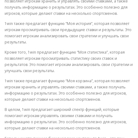
позволяет игрокам хранить и управлять своими ставками, а также
получать информацию о результатах. Это особенно полезно для
игроков, которые делают ставки на несколько спортсменов.
1win также предлагает функцию “Моя история”, которая позволяет
игрокам просматривать свои предыдущие ставки и результаты. Это
помогает игрокам анализировать свои стратегии и улучшать свои
результаты.
Кроме того, 1win предлагает функцию “Моя статистика”, которая
позволяет игрокам просматривать статистику своих ставок и
результатов. Это помогает игрокам анализировать свои стратегии и
улучшать свои результаты.
1win также предлагает функцию “Моя корзина”, которая позволяет
игрокам хранить и управлять своими ставками, а также получать
информацию о результатах. Это особенно полезно для игроков,
которые делают ставки на несколько спортсменов.
В целом, 1win предлагает широкий спектр функций, которые
помогают игрокам управлять своими ставками и получать
информацию о результатах. Это особенно полезно для игроков,
которые делают ставки на несколько спортсменов.