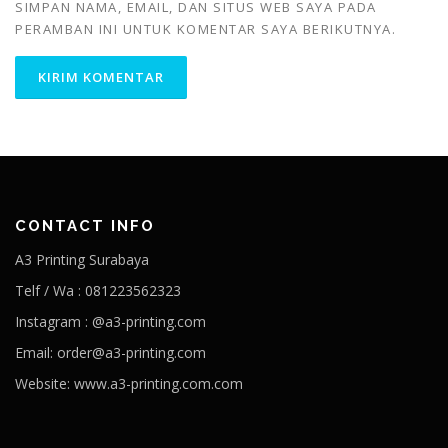
SIMPAN NAMA, EMAIL, DAN SITUS WEB SAYA PADA
PERAMBAN INI UNTUK KOMENTAR SAYA BERIKUTNYA.
CONTACT INFO
A3 Printing Surabaya
Telf / Wa : 081223562323
Instagram : @a3-printing.com
Email: order@a3-printing.com
Website: www.a3-printing.com.com
Is viagra addictive
Cheap viagra online pharmacy
Over the