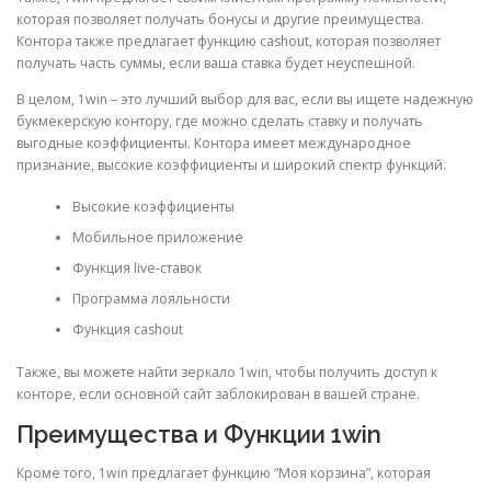
которая позволяет получать бонусы и другие преимущества.
Контора также предлагает функцию cashout, которая позволяет
получать часть суммы, если ваша ставка будет неуспешной.
В целом, 1win – это лучший выбор для вас, если вы ищете надежную
букмекерскую контору, где можно сделать ставку и получать
выгодные коэффициенты. Контора имеет международное
признание, высокие коэффициенты и широкий спектр функций.
Высокие коэффициенты
Мобильное приложение
Функция live-ставок
Программа лояльности
Функция cashout
Также, вы можете найти зеркало 1win, чтобы получить доступ к
конторе, если основной сайт заблокирован в вашей стране.
Преимущества и Функции 1win
Кроме того, 1win предлагает функцию “Моя корзина”, которая