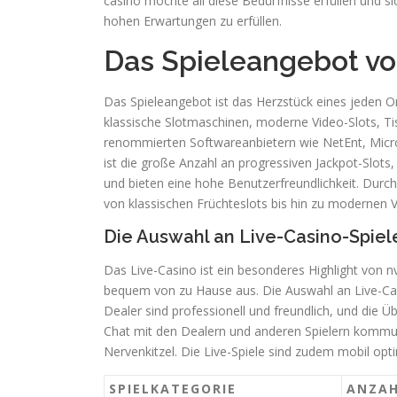
casino möchte all diese Bedürfnisse erfüllen und si
hohen Erwartungen zu erfüllen.
Das Spieleangebot von
Das Spieleangebot ist das Herzstück eines jeden O
klassische Slotmaschinen, moderne Video-Slots, Tis
renommierten Softwareanbietern wie NetEnt, Micro
ist die große Anzahl an progressiven Jackpot-Slots
und bieten eine hohe Benutzerfreundlichkeit. Durch
von klassischen Früchteslots bis hin zu modernen
Die Auswahl an Live-Casino-Spiel
Das Live-Casino ist ein besonderes Highlight von n
bequem von zu Hause aus. Die Auswahl an Live-Casi
Dealer sind professionell und freundlich, und die Üb
Chat mit den Dealern und anderen Spielern kommuniz
Nervenkitzel. Die Live-Spiele sind zudem mobil opt
SPIELKATEGORIE
ANZAH