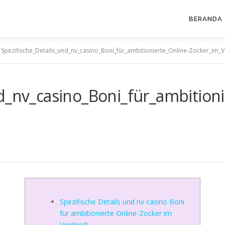
BERANDA
>
Spezifische_Details_und_nv_casino_Boni_für_ambitionierte_Online-Zocker_im_V
d_nv_casino_Boni_für_ambitioni
2
Spezifische Details und nv casino Boni
für ambitionierte Online-Zocker im
Vergleich