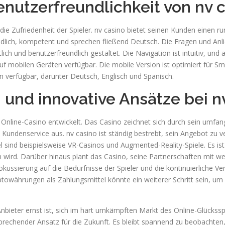
nutzerfreundlichkeit von nv 
r die Zufriedenheit der Spieler. nv casino bietet seinen Kunden einen 
undlich, kompetent und sprechen fließend Deutsch. Die Fragen und Anli
ich und benutzerfreundlich gestaltet. Die Navigation ist intuitiv, und a
f mobilen Geräten verfügbar. Die mobile Version ist optimiert für Sm
en verfügbar, darunter Deutsch, Englisch und Spanisch.
und innovative Ansätze bei n
n Online-Casino entwickelt. Das Casino zeichnet sich durch sein umfang
ndenservice aus. nv casino ist ständig bestrebt, sein Angebot zu v
el sind beispielsweise VR-Casinos und Augmented-Reality-Spiele. Es is
en wird. Darüber hinaus plant das Casino, seine Partnerschaften mit 
Fokussierung auf die Bedürfnisse der Spieler und die kontinuierliche
yptowährungen als Zahlungsmittel könnte ein weiterer Schritt sein, um 
nbieter ernst ist, sich im hart umkämpften Markt des Online-Glückssp
sprechender Ansatz für die Zukunft. Es bleibt spannend zu beobachten,