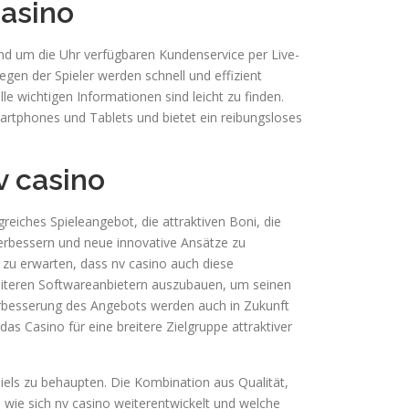
casino
rund um die Uhr verfügbaren Kundenservice per Live-
egen der Spieler werden schnell und effizient
lle wichtigen Informationen sind leicht zu finden.
artphones und Tablets und bietet ein reibungsloses
v casino
reiches Spieleangebot, die attraktiven Boni, die
erbessern und neue innovative Ansätze zu
t zu erwarten, dass nv casino auch diese
weiteren Softwareanbietern auszubauen, um seinen
 Verbesserung des Angebots werden auch in Zukunft
das Casino für eine breitere Zielgruppe attraktiver
iels zu behaupten. Die Kombination aus Qualität,
 wie sich nv casino weiterentwickelt und welche