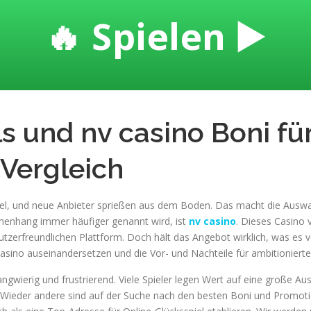
🔥 Spielen ▶️
ls und nv casino Boni fü
 Vergleich
ndel, und neue Anbieter sprießen aus dem Boden. Das macht die Auswah
enhang immer häufiger genannt wird, ist
nv casino
. Dieses Casino 
nutzerfreundlichen Plattform. Doch hält das Angebot wirklich, was es v
casino auseinandersetzen und die Vor- und Nachteile für ambitioniert
angwierig und frustrierend. Viele Spieler legen Wert auf eine große A
ren. Wieder andere sind auf der Suche nach den besten Boni und Prom