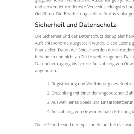
und verwendet modernste Verschlüsselungstechnolog
Gebühren. Die Bearbeitungszeiten für Auszahlungen
Sicherheit und Datenschutz
Die Sicherheit und der Datenschutz der Spieler habe
Aufsichtsbehörde ausgestellt wurde. Diese Lizenz ga
finanziellen Daten der Spieler werden durch moderns
behandeln und nicht an Dritte weiterzugeben. Das 
Datenübertragung bis hin zur Auszahlung von Gewin
angeboten.
Registrierung und Verifizierung des Kontos
Einzahlung mit einer der angebotenen Za
Auswahl eines Spiels und Einsatzplatzierun
Auszahlung von Gewinnen nach Erfüllung
Diese Schritte sind der typische Ablauf bei nv casi