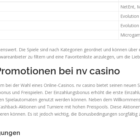
NetEnt, M
Evolution
Evolutio
Microgam
erkenswert. Die Spiele sind nach Kategorien geordnet und können über 
wareanbieter zu filtern und eine Favoritenliste anzulegen, um die Lieb
romotionen bei nv casino
rium bei der Wahl eines Online-Casinos. nv casino bietet seinen neue
bonus und Freispielen. Der Einzahlungsbonus erhöht die erste Einzah
lten Spielautomaten genutzt werden können. Neben dem Willkommensb
Cashback-Aktionen und Turniere mit hohen Preispools. Diese Aktionen
eren können. Es ist jedoch wichtig, die Bonusbedingungen sorgfältig 
gungen