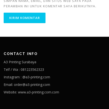
SIMPAN NAMA, EMAIL, DAN SITUS WEB SAYA PADA
PERAMBAN INI UNTUK KOMENTAR SAYA BERIKUTNYA.
CONTACT INFO
A3 Printing Surabaya
Telf / Wa : 081223562323
Instagram : @a3-printing.com
Email: order@a3-printing.com
Website: www.a3-printing.com.com
Is viagra addictive
Cheap viagra online pharmacy
Over the