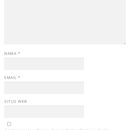
NAMA
*
EMAIL
*
SITUS WEB