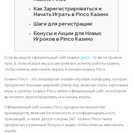
Как
Зарегистрироваться и
Начать Играть в Pinco Казино
Шаги
для регистрации:
Бонусы
и Акции для Новых
Игроков в Pinco Казино
Если вы ищете официальный сайт казино
pinco
, то вы на правом
пути. В этом обзоре мы рассмотрим все аспекты работы казино,
чтобы помочь вам начать играть в онлайн-казино Pinco.
Казино Pinco – это популярная онлайн-игровая платформа, которая
предлагает игрокам широкий спектр игр, включая слоты, карточные
игры и рулетку. Казино Pinco имеет официальный сайт, на котором
вы можете зарегистрироваться и начать играть.
Официальный сайт казино Pinco предлагает множество
преимуществ, включая безопасность и конфиденциальность
транзакций, а также доступ к играм 24/7. Казино Pinco также
предлагает различные бонусы и акции, чтобы помочь вам начать
играть.