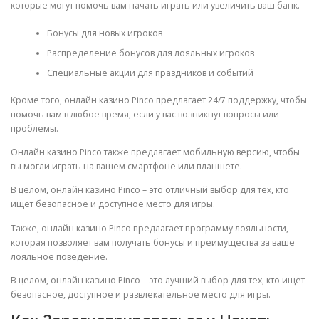
которые могут помочь вам начать играть или увеличить ваш банк.
Бонусы для новых игроков
Распределение бонусов для лояльных игроков
Специальные акции для праздников и событий
Кроме того, онлайн казино Pinco предлагает 24/7 поддержку, чтобы
помочь вам в любое время, если у вас возникнут вопросы или
проблемы.
Онлайн казино Pinco также предлагает мобильную версию, чтобы
вы могли играть на вашем смартфоне или планшете.
В целом, онлайн казино Pinco – это отличный выбор для тех, кто
ищет безопасное и доступное место для игры.
Также, онлайн казино Pinco предлагает программу лояльности,
которая позволяет вам получать бонусы и преимущества за ваше
лояльное поведение.
В целом, онлайн казино Pinco – это лучший выбор для тех, кто ищет
безопасное, доступное и развлекательное место для игры.