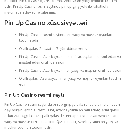
malikdir. Pin Up Casino, 24/7 xidmət verir və ən yaxşı oyunları təqdim
edir. Pin Up Casino rəsmi saytında pin up giriş yolu ilə rahatlıqla
məlumatları dəyişdirə bilərsiniz.
Pin Up Casino xüsusiyyətləri
Pin Up Casino rəsmi saytında ən yaxşı və məşhur oyunları
təqdim edir.
Qızıllı qalası 24 saatda 7 gün xidmət verir.
Pin Up Casino, Azərbaycanın ən müraciətçilərini qəbul edən və
məşğul edən qızıllı qalasıdır.
Pin Up Casino, Azərbaycanın ən yaxşı və məşhur qızıllı qalasıdır.
Qızıllı qalası, Azərbaycanın ən yaxşı və məşhur oyunları təqdim
edir.
Pin Up Casino rəsmi saytı
Pin Up Casino rəsmi saytında pin up giriş yolu ilə rahatlıqla məlumatları
dəyişdirə bilərsiniz. Rəsmi sayt, Azərbaycanın ən müraciətçilərini qəbul
edən və məşğul edən qızıllı qalasıdır. Pin Up Casino, Azərbaycanın ən
yaxşı və məşhur qızıllı qalasıdır. Qızıllı qalası, Azərbaycanın ən yaxşı və
məşhur oyunları təqdim edir.