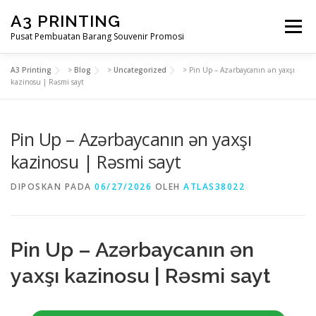
Lompat
A3 PRINTING
ke
Menu
konten
Pusat Pembuatan Barang Souvenir Promosi
A3 Printing
>
Blog
>
Uncategorized
>
Pin Up – Azərbaycanın ən yaxşı
BERANDA
PRODUK KAMI
SHOP
kazinosu | Rəsmi sayt
Pin Up – Azərbaycanın ən yaxşı
SAMPLE PAGE
kazinosu | Rəsmi sayt
DIPOSKAN PADA
06/27/2026
OLEH
ATLAS38022
Pin Up – Azərbaycanın ən
yaxşı kazinosu | Rəsmi sayt