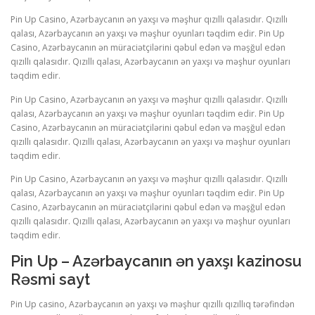
Pin Up Casino, Azərbaycanın ən yaxşı və məşhur qızıllı qalasıdır. Qızıllı
qalası, Azərbaycanın ən yaxşı və məşhur oyunları təqdim edir. Pin Up
Casino, Azərbaycanın ən müraciətçilərini qəbul edən və məşğul edən
qızıllı qalasıdır. Qızıllı qalası, Azərbaycanın ən yaxşı və məşhur oyunları
təqdim edir.
Pin Up Casino, Azərbaycanın ən yaxşı və məşhur qızıllı qalasıdır. Qızıllı
qalası, Azərbaycanın ən yaxşı və məşhur oyunları təqdim edir. Pin Up
Casino, Azərbaycanın ən müraciətçilərini qəbul edən və məşğul edən
qızıllı qalasıdır. Qızıllı qalası, Azərbaycanın ən yaxşı və məşhur oyunları
təqdim edir.
Pin Up Casino, Azərbaycanın ən yaxşı və məşhur qızıllı qalasıdır. Qızıllı
qalası, Azərbaycanın ən yaxşı və məşhur oyunları təqdim edir. Pin Up
Casino, Azərbaycanın ən müraciətçilərini qəbul edən və məşğul edən
qızıllı qalasıdır. Qızıllı qalası, Azərbaycanın ən yaxşı və məşhur oyunları
təqdim edir.
Pin Up – Azərbaycanın ən yaxşı kazinosu
Rəsmi sayt
Pin Up casino, Azərbaycanın ən yaxşı və məşhur qızıllı qızıllıq tərəfindən