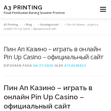
Lompat
A3 PRINTING
ke
Menu
konten
Pusat Pembuatan Barang Souvenir Promosi
A3 Printing
>
Blog
>
Uncategorized
>
Пин Ап Казино – играть в
BERANDA
PRODUK KAMI
SHOP
онлайн Pin Up Casino – официальный сайт
Пин Ап Казино – играть в онлайн
SAMPLE PAGE
Pin Up Casino – официальный сайт
DIPOSKAN PADA
06/27/2026
OLEH
ATLAS38022
Пин Ап Казино – играть в
онлайн Pin Up Casino –
официальный сайт