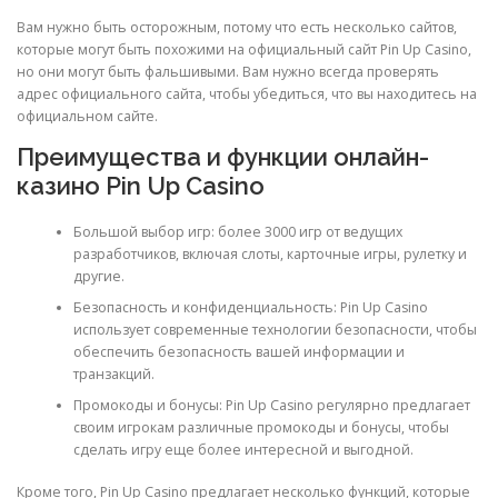
Вам нужно быть осторожным, потому что есть несколько сайтов,
которые могут быть похожими на официальный сайт Pin Up Casino,
но они могут быть фальшивыми. Вам нужно всегда проверять
адрес официального сайта, чтобы убедиться, что вы находитесь на
официальном сайте.
Преимущества и функции онлайн-
казино Pin Up Casino
Большой выбор игр: более 3000 игр от ведущих
разработчиков, включая слоты, карточные игры, рулетку и
другие.
Безопасность и конфиденциальность: Pin Up Casino
использует современные технологии безопасности, чтобы
обеспечить безопасность вашей информации и
транзакций.
Промокоды и бонусы: Pin Up Casino регулярно предлагает
своим игрокам различные промокоды и бонусы, чтобы
сделать игру еще более интересной и выгодной.
Кроме того, Pin Up Casino предлагает несколько функций, которые