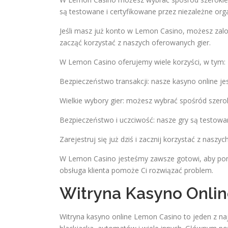
są testowane i certyfikowane przez niezależne org
Jeśli masz już konto w Lemon Casino, możesz zalogo
zacząć korzystać z naszych oferowanych gier.
W Lemon Casino oferujemy wiele korzyści, w tym:
Bezpieczeństwo transakcji: nasze kasyno online jes
Wielkie wybory gier: możesz wybrać spośród szeroki
Bezpieczeństwo i uczciwość: nasze gry są testowan
Zarejestruj się już dziś i zacznij korzystać z naszyc
W Lemon Casino jesteśmy zawsze gotowi, aby pomó
obsługa klienta pomoże Ci rozwiązać problem.
Witryna Kasyno Onli
Witryna kasyno online Lemon Casino to jeden z najp