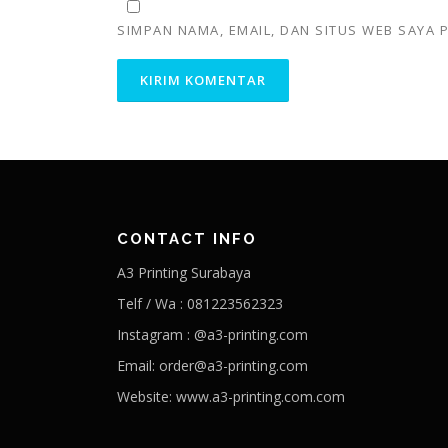
SIMPAN NAMA, EMAIL, DAN SITUS WEB SAYA
CONTACT INFO
A3 Printing Surabaya
Telf / Wa : 081223562323
Instagram : @a3-printing.com
Email: order@a3-printing.com
Website: www.a3-printing.com.com