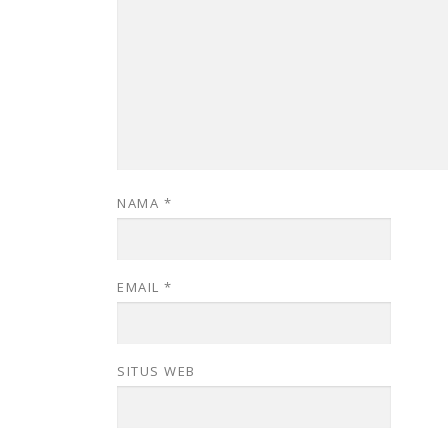
NAMA
*
EMAIL
*
SITUS WEB