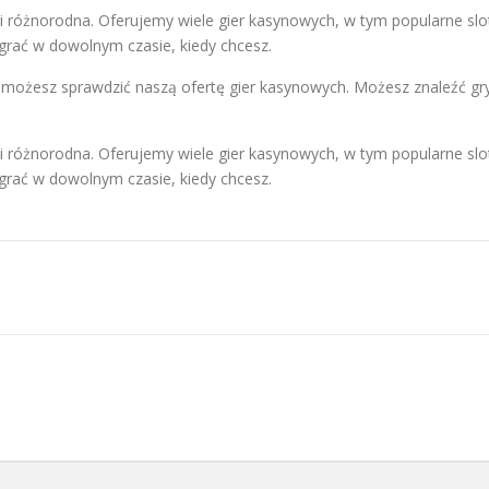
 różnorodna. Oferujemy wiele gier kasynowych, w tym popularne sloty,
grać w dowolnym czasie, kiedy chcesz.
a, możesz sprawdzić naszą ofertę gier kasynowych. Możesz znaleźć gr
 różnorodna. Oferujemy wiele gier kasynowych, w tym popularne sloty,
grać w dowolnym czasie, kiedy chcesz.