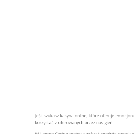
Jeśli szukasz kasyna online, które oferuje emocjo
korzystać z oferowanych przez nas gier!
W Lemon Casino możesz wybrać spośród szerokiej g