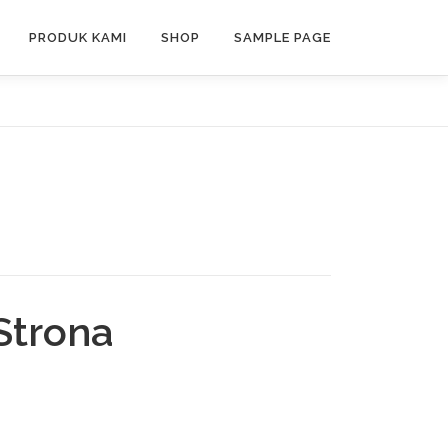
PRODUK KAMI
SHOP
SAMPLE PAGE
Strona