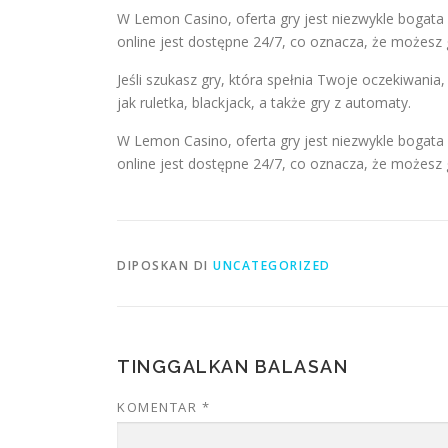
W Lemon Casino, oferta gry jest niezwykle bogata i
online jest dostępne 24/7, co oznacza, że możesz 
Jeśli szukasz gry, która spełnia Twoje oczekiwani
jak ruletka, blackjack, a także gry z automaty.
W Lemon Casino, oferta gry jest niezwykle bogata i
online jest dostępne 24/7, co oznacza, że możesz 
DIPOSKAN DI
UNCATEGORIZED
TINGGALKAN BALASAN
KOMENTAR
*