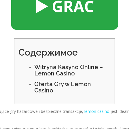
▶️ GRAĆ
Содержимое
Witryna Kasyno Online –
Lemon Casino
Oferta Gry w Lemon
Casino
nujące gry hazardowe i bezpieczne transakcje,
lemon casino
jest ideal
amy gier, w tym rulety, blackjacka, automatów i wiele innych. Nasz