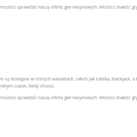
a, możesz sprawdzić naszą ofertę gier kasynowych. Możesz znaleźć gr
 są dostępne w różnych wariantach, takich jak ruletka, blackjack, a 
lnym czasie, kiedy chcesz.
a, możesz sprawdzić naszą ofertę gier kasynowych. Możesz znaleźć gr