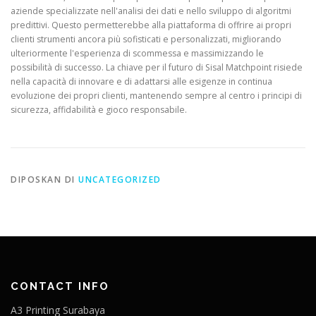
aziende specializzate nell'analisi dei dati e nello sviluppo di algoritmi
predittivi. Questo permetterebbe alla piattaforma di offrire ai propri
clienti strumenti ancora più sofisticati e personalizzati, migliorando
ulteriormente l'esperienza di scommessa e massimizzando le
possibilità di successo. La chiave per il futuro di Sisal Matchpoint risiede
nella capacità di innovare e di adattarsi alle esigenze in continua
evoluzione dei propri clienti, mantenendo sempre al centro i principi di
sicurezza, affidabilità e gioco responsabile.
DIPOSKAN DI
UNCATEGORIZED
CONTACT INFO
A3 Printing Surabaya