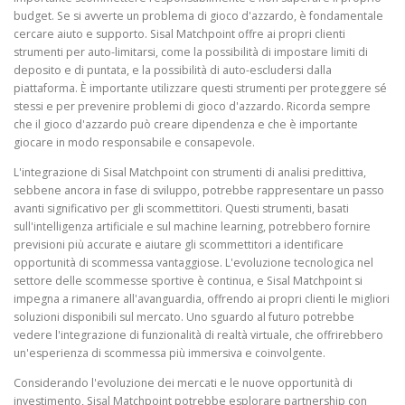
budget. Se si avverte un problema di gioco d'azzardo, è fondamentale
cercare aiuto e supporto. Sisal Matchpoint offre ai propri clienti
strumenti per auto-limitarsi, come la possibilità di impostare limiti di
deposito e di puntata, e la possibilità di auto-escludersi dalla
piattaforma. È importante utilizzare questi strumenti per proteggere sé
stessi e per prevenire problemi di gioco d'azzardo. Ricorda sempre
che il gioco d'azzardo può creare dipendenza e che è importante
giocare in modo responsabile e consapevole.
L'integrazione di Sisal Matchpoint con strumenti di analisi predittiva,
sebbene ancora in fase di sviluppo, potrebbe rappresentare un passo
avanti significativo per gli scommettitori. Questi strumenti, basati
sull'intelligenza artificiale e sul machine learning, potrebbero fornire
previsioni più accurate e aiutare gli scommettitori a identificare
opportunità di scommessa vantaggiose. L'evoluzione tecnologica nel
settore delle scommesse sportive è continua, e Sisal Matchpoint si
impegna a rimanere all'avanguardia, offrendo ai propri clienti le migliori
soluzioni disponibili sul mercato. Uno sguardo al futuro potrebbe
vedere l'integrazione di funzionalità di realtà virtuale, che offrirebbero
un'esperienza di scommessa più immersiva e coinvolgente.
Considerando l'evoluzione dei mercati e le nuove opportunità di
investimento, Sisal Matchpoint potrebbe esplorare partnership con