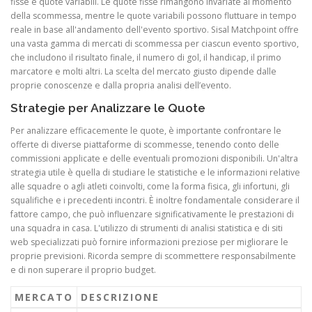
fisse e quote variabili. Le quote fisse rimangono invariate al momento
della scommessa, mentre le quote variabili possono fluttuare in tempo
reale in base all'andamento dell'evento sportivo. Sisal Matchpoint offre
una vasta gamma di mercati di scommessa per ciascun evento sportivo,
che includono il risultato finale, il numero di gol, il handicap, il primo
marcatore e molti altri. La scelta del mercato giusto dipende dalle
proprie conoscenze e dalla propria analisi dell’evento.
Strategie per Analizzare le Quote
Per analizzare efficacemente le quote, è importante confrontare le
offerte di diverse piattaforme di scommesse, tenendo conto delle
commissioni applicate e delle eventuali promozioni disponibili. Un'altra
strategia utile è quella di studiare le statistiche e le informazioni relative
alle squadre o agli atleti coinvolti, come la forma fisica, gli infortuni, gli
squalifiche e i precedenti incontri. È inoltre fondamentale considerare il
fattore campo, che può influenzare significativamente le prestazioni di
una squadra in casa. L'utilizzo di strumenti di analisi statistica e di siti
web specializzati può fornire informazioni preziose per migliorare le
proprie previsioni. Ricorda sempre di scommettere responsabilmente
e di non superare il proprio budget.
MERCATO
DESCRIZIONE