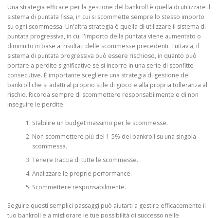
Una strategia efficace per la gestione del bankroll è quella di utilizzare il
sistema di puntata fissa, in cui si scommette sempre lo stesso importo
su ogni scommessa. Un'altra strategia è quella di utilizzare il sistema di
puntata progressiva, in cui l'importo della puntata viene aumentato o
diminuito in base ai risultati delle scommesse precedenti. Tuttavia, il
sistema di puntata progressiva può essere rischioso, in quanto può
portare a perdite significative se si incorre in una serie di sconfitte
consecutive. È importante scegliere una strategia di gestione del
bankroll che si adatti al proprio stile di gioco e alla propria tolleranza al
rischio. Ricorda sempre di scommettere responsabilmente e di non
inseguire le perdite.
Stabilire un budget massimo per le scommesse.
Non scommettere più del 1-5% del bankroll su una singola
scommessa.
Tenere traccia di tutte le scommesse.
Analizzare le proprie performance.
Scommettere responsabilmente.
Seguire questi semplici passaggi può aiutarti a gestire efficacemente il
tuo bankroll e a migliorare le tue possibilità di successo nelle