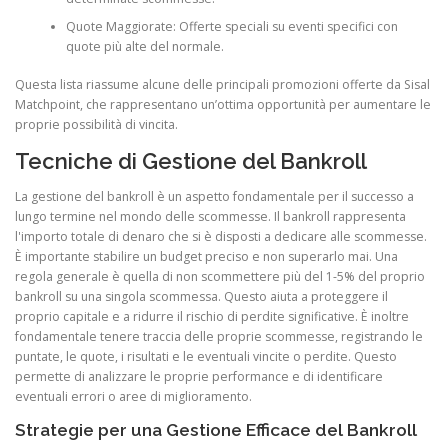
Quote Maggiorate: Offerte speciali su eventi specifici con
quote più alte del normale.
Questa lista riassume alcune delle principali promozioni offerte da Sisal
Matchpoint, che rappresentano un’ottima opportunità per aumentare le
proprie possibilità di vincita.
Tecniche di Gestione del Bankroll
La gestione del bankroll è un aspetto fondamentale per il successo a
lungo termine nel mondo delle scommesse. Il bankroll rappresenta
l'importo totale di denaro che si è disposti a dedicare alle scommesse.
È importante stabilire un budget preciso e non superarlo mai. Una
regola generale è quella di non scommettere più del 1-5% del proprio
bankroll su una singola scommessa. Questo aiuta a proteggere il
proprio capitale e a ridurre il rischio di perdite significative. È inoltre
fondamentale tenere traccia delle proprie scommesse, registrando le
puntate, le quote, i risultati e le eventuali vincite o perdite. Questo
permette di analizzare le proprie performance e di identificare
eventuali errori o aree di miglioramento.
Strategie per una Gestione Efficace del Bankroll