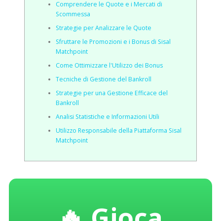
Comprendere le Quote e i Mercati di
Scommessa
Strategie per Analizzare le Quote
Sfruttare le Promozioni e i Bonus di Sisal
Matchpoint
Come Ottimizzare l'Utilizzo dei Bonus
Tecniche di Gestione del Bankroll
Strategie per una Gestione Efficace del
Bankroll
Analisi Statistiche e Informazioni Utili
Utilizzo Responsabile della Piattaforma Sisal
Matchpoint
🔥 Gioca