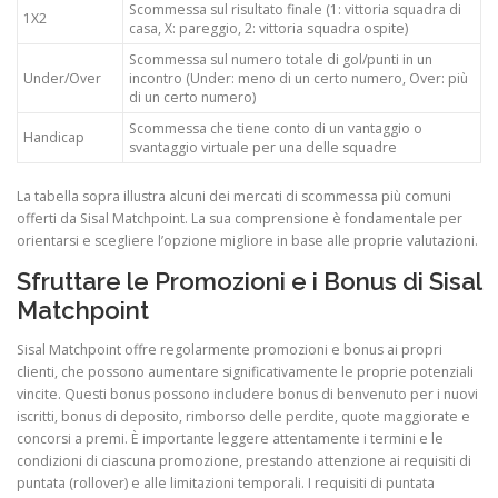
Scommessa sul risultato finale (1: vittoria squadra di
1X2
casa, X: pareggio, 2: vittoria squadra ospite)
Scommessa sul numero totale di gol/punti in un
Under/Over
incontro (Under: meno di un certo numero, Over: più
di un certo numero)
Scommessa che tiene conto di un vantaggio o
Handicap
svantaggio virtuale per una delle squadre
La tabella sopra illustra alcuni dei mercati di scommessa più comuni
offerti da Sisal Matchpoint. La sua comprensione è fondamentale per
orientarsi e scegliere l’opzione migliore in base alle proprie valutazioni.
Sfruttare le Promozioni e i Bonus di Sisal
Matchpoint
Sisal Matchpoint offre regolarmente promozioni e bonus ai propri
clienti, che possono aumentare significativamente le proprie potenziali
vincite. Questi bonus possono includere bonus di benvenuto per i nuovi
iscritti, bonus di deposito, rimborso delle perdite, quote maggiorate e
concorsi a premi. È importante leggere attentamente i termini e le
condizioni di ciascuna promozione, prestando attenzione ai requisiti di
puntata (rollover) e alle limitazioni temporali. I requisiti di puntata