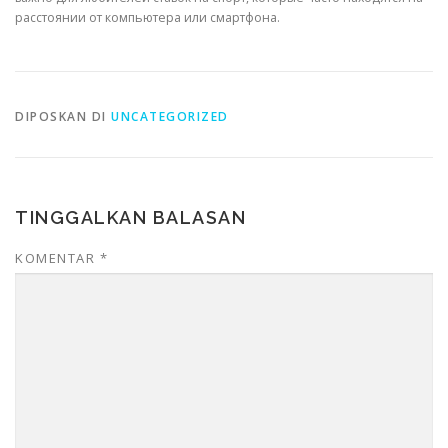
расстоянии от компьютера или смартфона.
DIPOSKAN DI
UNCATEGORIZED
TINGGALKAN BALASAN
KOMENTAR
*