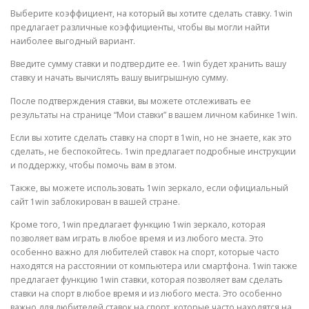
Выберите коэффициент, на который вы хотите сделать ставку. 1win
предлагает различные коэффициенты, чтобы вы могли найти
наиболее выгодный вариант.
Введите сумму ставки и подтвердите ее. 1win будет хранить вашу
ставку и начать вычислять вашу выигрышную сумму.
После подтверждения ставки, вы можете отслеживать ее
результаты на странице “Мои ставки” в вашем личном кабинке 1win.
Если вы хотите сделать ставку на спорт в 1win, но не знаете, как это
сделать, не беспокойтесь. 1win предлагает подробные инструкции
и поддержку, чтобы помочь вам в этом.
Также, вы можете использовать 1win зеркало, если официальный
сайт 1win заблокирован в вашей стране.
Кроме того, 1win предлагает функцию 1win зеркало, которая
позволяет вам играть в любое время и из любого места. Это
особенно важно для любителей ставок на спорт, которые часто
находятся на расстоянии от компьютера или смартфона. 1win также
предлагает функцию 1win ставки, которая позволяет вам сделать
ставки на спорт в любое время и из любого места. Это особенно
важно для любителей ставок на спорт, которые часто находятся на