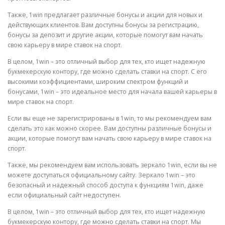
Также, 1win предлагает различные бонусы и акции для новых и
действующих клиентов. Вам доступны бонусы за регистрацию,
бонусы за депозит и другие акции, которые помогут вам начать
свою карьеру в мире ставок на спорт.
В целом, 1win – это отличный выбор для тех, кто ищет надежную
букмекерскую контору, где можно сделать ставки на спорт. С его
высокими коэффициентами, широким спектром функций и
бонусами, 1win – это идеальное место для начала вашей карьеры в
мире ставок на спорт.
Если вы еще не зарегистрированы в 1win, то мы рекомендуем вам
сделать это как можно скорее. Вам доступны различные бонусы и
акции, которые помогут вам начать свою карьеру в мире ставок на
спорт.
Также, мы рекомендуем вам использовать зеркало 1win, если вы не
можете доступаться официальному сайту. Зеркало 1win – это
безопасный и надежный способ доступа к функциям 1win, даже
если официальный сайт недоступен.
В целом, 1win – это отличный выбор для тех, кто ищет надежную
букмекерскую контору, где можно сделать ставки на спорт. Мы