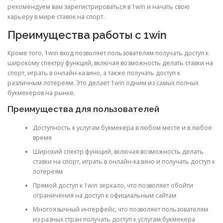
рекомендуем вам зарегистрироваться в 1win и начать свою
карьеру в мире ставок на спорт.
Преимущества работы с 1win
Кроме того, 1win вход позволяет пользователям получать доступ к
широкому спектру функций, включая возможность делать ставки на
спорт, играть в онлайн-казино, а также получать доступ к
различным лотереям. Это делает 1win одним из самых полных
букмекеров на рынке.
Преимущества для пользователей
Доступность к услугам букмекера в любом месте и в любое
время
Широкий спектр функций, включая возможность делать
ставки на спорт, играть в онлайн-казино и получать доступ к
лотереям
Прямой доступ к 1win зеркало, что позволяет обойти
ограничения на доступ к официальным сайтам
Многоязычный интерфейс, что позволяет пользователям
из разных стран получать доступ к услугам букмекера