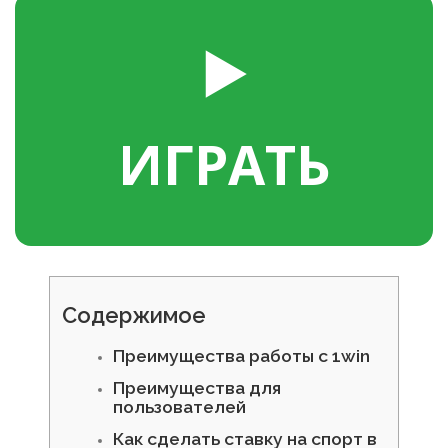
▶️
ИГРАТЬ
Содержимое
Преимущества работы с 1win
Преимущества для
пользователей
Как сделать ставку на спорт в