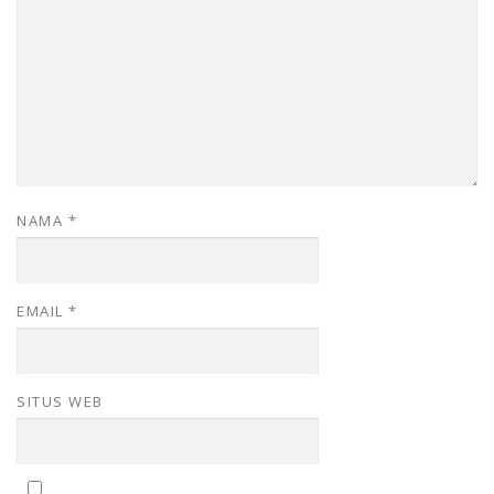
NAMA
*
EMAIL
*
SITUS WEB