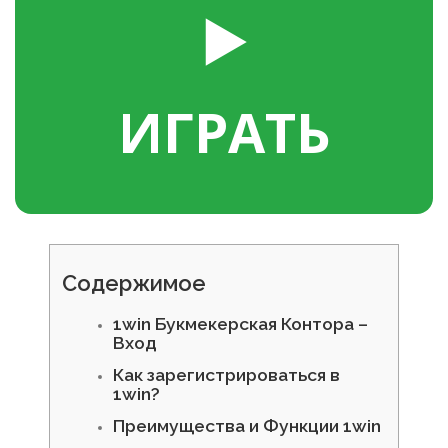
▶️
ИГРАТЬ
Содержимое
1win Букмекерская Контора –
Вход
Как зарегистрироваться в
1win?
Преимущества и Функции 1win