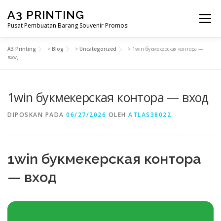
Lompat
A3 PRINTING
ke
Menu
konten
Pusat Pembuatan Barang Souvenir Promosi
A3 Printing
>
Blog
>
Uncategorized
>
1win букмекерская контора —
BERANDA
PRODUK KAMI
SHOP
вход
1win букмекерская контора — вход
SAMPLE PAGE
DIPOSKAN PADA
06/27/2026
OLEH
ATLAS38022
1win букмекерская контора
— вход