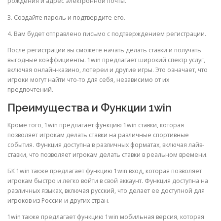
рождения и адрес электронной почты.
3. Создайте пароль и подтвердите его.
4. Вам будет отправлено письмо с подтверждением регистрации.
После регистрации вы сможете начать делать ставки и получать
выгодные коэффициенты. 1win предлагает широкий спектр услуг,
включая онлайн-казино, лотереи и другие игры. Это означает, что
игроки могут найти что-то для себя, независимо от их
предпочтений.
Преимущества и Функции 1win
Кроме того, 1win предлагает функцию 1win ставки, которая
позволяет игрокам делать ставки на различные спортивные
события. Функция доступна в различных форматах, включая лайв-
ставки, что позволяет игрокам делать ставки в реальном времени.
БК 1win также предлагает функцию 1win вход, которая позволяет
игрокам быстро и легко войти в свой аккаунт. Функция доступна на
различных языках, включая русский, что делает ее доступной для
игроков из России и других стран.
1win также предлагает функцию 1win мобильная версия, которая