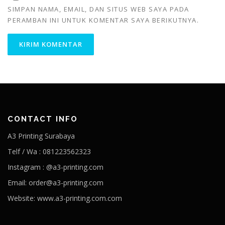
SIMPAN NAMA, EMAIL, DAN SITUS WEB SAYA PADA
PERAMBAN INI UNTUK KOMENTAR SAYA BERIKUTNYA.
CONTACT INFO
A3 Printing Surabaya
Telf / Wa : 081223562323
Instagram : @a3-printing.com
Email: order@a3-printing.com
Website: www.a3-printing.com.com