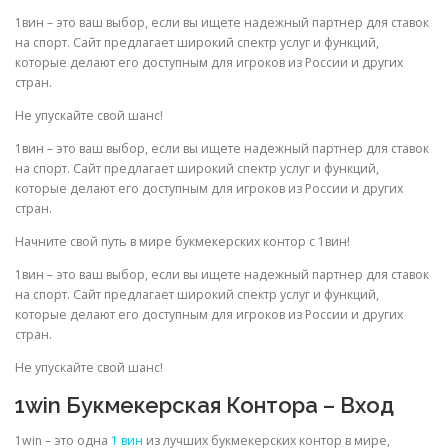
1вин – это ваш выбор, если вы ищете надежный партнер для ставок
на спорт. Сайт предлагает широкий спектр услуг и функций,
которые делают его доступным для игроков из России и других
стран.
Не упускайте свой шанс!
1вин – это ваш выбор, если вы ищете надежный партнер для ставок
на спорт. Сайт предлагает широкий спектр услуг и функций,
которые делают его доступным для игроков из России и других
стран.
Начните свой путь в мире букмекерских контор с 1вин!
1вин – это ваш выбор, если вы ищете надежный партнер для ставок
на спорт. Сайт предлагает широкий спектр услуг и функций,
которые делают его доступным для игроков из России и других
стран.
Не упускайте свой шанс!
1win Букмекерская Контора – Вход
1win – это одна
1 вин
из лучших букмекерских контор в мире,