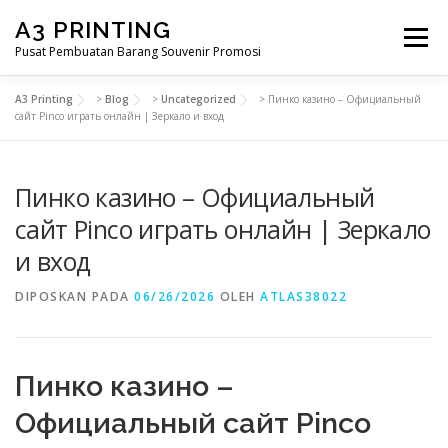
Lompat
A3 PRINTING
ke
Menu
konten
Pusat Pembuatan Barang Souvenir Promosi
A3 Printing
>
Blog
>
Uncategorized
>
Пинко казино – Официальный
BERANDA
PRODUK KAMI
SHOP
сайт Pinco играть онлайн | Зеркало и вход
Пинко казино – Официальный
SAMPLE PAGE
сайт Pinco играть онлайн | Зеркало
и вход
DIPOSKAN PADA
06/26/2026
OLEH
ATLAS38022
Пинко казино –
Официальный сайт Pinco