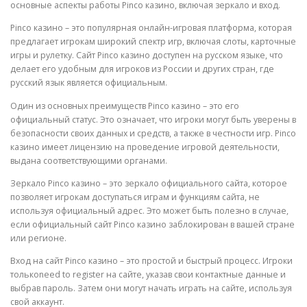
основные аспекты работы Pinco казино, включая зеркало и вход.
Pinco казино – это популярная онлайн-игровая платформа, которая
предлагает игрокам широкий спектр игр, включая слоты, карточные
игры и рулетку. Сайт Pinco казино доступен на русском языке, что
делает его удобным для игроков из России и других стран, где
русский язык является официальным.
Один из основных преимуществ Pinco казино – это его
официальный статус. Это означает, что игроки могут быть уверены в
безопасности своих данных и средств, а также в честности игр. Pinco
казино имеет лицензию на проведение игровой деятельности,
выдана соответствующими органами.
Зеркало Pinco казино – это зеркало официального сайта, которое
позволяет игрокам доступаться играм и функциям сайта, не
используя официальный адрес. Это может быть полезно в случае,
если официальный сайт Pinco казино заблокирован в вашей стране
или регионе.
Вход на сайт Pinco казино – это простой и быстрый процесс. Игроки
толькоneed to register на сайте, указав свои контактные данные и
выбрав пароль. Затем они могут начать играть на сайте, используя
свой аккаунт.