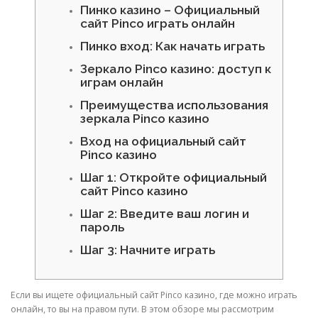
Пинко казино – Официальный
сайт Pinco играть онлайн
Пинко вход: Как начать играть
Зеркало Pinco казино: доступ к
играм онлайн
Преимущества использования
зеркала Pinco казино
Вход на официальный сайт
Pinco казино
Шаг 1: Откройте официальный
сайт Pinco казино
Шаг 2: Введите ваш логин и
пароль
Шаг 3: Начните играть
Если вы ищете официальный сайт Pinco казино, где можно играть
онлайн, то вы на правом пути. В этом обзоре мы рассмотрим