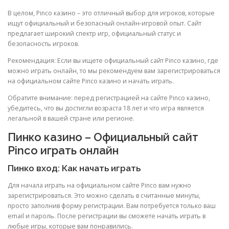
В целом, Pinco казино – это отличный выбор для игроков, которые
ищут официальный и безопасный онлайн-игровой опыт. Сайт
предлагает широкий спектр игр, официальный статус и
безопасность игроков.
Рекомендация: Если вы ищете официальный сайт Pinco казино, где
можно играть онлайн, то мы рекомендуем вам зарегистрироваться
на официальном сайте Pinco казино и начать играть.
Обратите внимание: перед регистрацией на сайте Pinco казино,
убедитесь, что вы достигли возраста 18 лет и что игра является
легальной в вашей стране или регионе.
Пинко казино – Официальный сайт
Pinco играть онлайн
Пинко вход: Как начать играть
Для начала играть на официальном сайте Pinco вам нужно
зарегистрироваться. Это можно сделать в считанные минуты,
просто заполнив форму регистрации. Вам потребуется только ваш
email и пароль. После регистрации вы сможете начать играть в
любые игры, которые вам понравились.