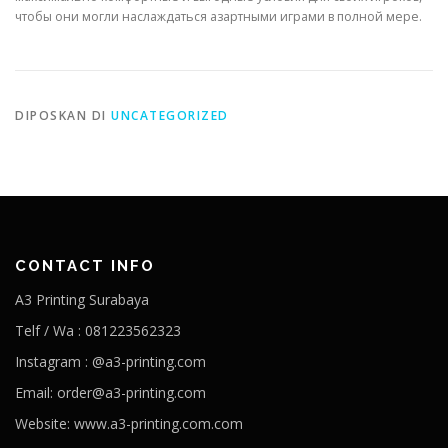
чтобы они могли наслаждаться азартными играми в полной мере.
DIPOSKAN DI
UNCATEGORIZED
CONTACT INFO
A3 Printing Surabaya
Telf / Wa : 081223562323
Instagram : @a3-printing.com
Email: order@a3-printing.com
Website: www.a3-printing.com.com