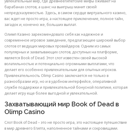
увлекательный мир, где древнеегипетские мифы оживают на
барабанах слотов, а шанс на выигрыш манит своей
непредсказуемостью. Здесь, в самом сердце виртуального казино,
вас ждет не просто игра, а настоящее приключение, полное тайн,
загадок и, конечно же, больших выплат.
Олимп Казино зарекомендовало себя как надежное и
современное игровое заведение, предлагающее широкий выбор
слотов от ведущих мировых провайдеров. Одним из самых
популярных и захватывающих слотов, доступных на платформе,
является Book of Dead. Этот слот известен своей высокой
волатильностью и потенциально огромными выплатами, что
делает его особенно привлекательным для опытных игроков.
Привлекательность Olimp Casino заключается не только в
разнообразии игр, но и в удобном интерфейсе, оперативной
службе поддержки и привлекательной бонусной политике, которая
делает игру еще более выгодной и увлекательной.
Захватывающий мир Book of Dead в
Olimp Casino
Слот Book of Dead – это не просто игра, это настоящее путешествие
в мир древнего Египта, наполненное тайнами и сокровищами.