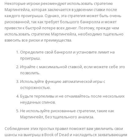
Некоторые игроки рекомендуют использовать стратегию
Мартингейла, которая заключается в удвоении ставки после
каждого проигрыша. Однако, эта стратегия может быть очень
рискованной, так как требует большого банкролла и может
привести к быстрой потере всех денег. Поэтому, прежде чем
использовать стратегию Мартингейла, необходимо тщательно
взвесить все риски и преимущества.
Определите свой банкролл и установите лимит на
проигрыш.
Играйте с максимальной ставкой, если можете себе это
позволить.
Используйте функцию автоматической игры с
осторожностью.
Будьте терпеливы и не отчаивайтесь после нескольких
неудачных спинов.
Не используйте рискованные стратегии, такие как
Мартингейл, без тщательного анализа.
Соблюдение этих простых правил поможет вам увеличить свои
шансы на выигрыш в Book of Dead и насладиться захватывающим