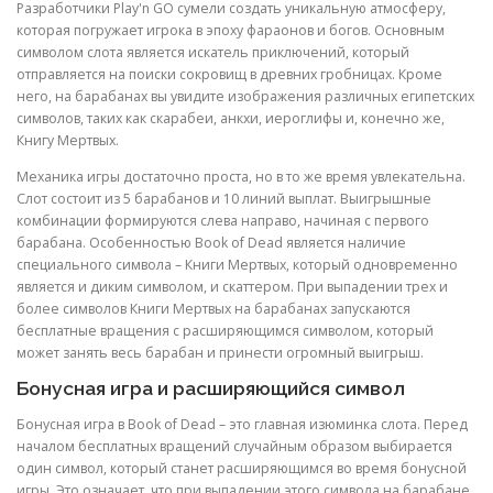
Разработчики Play'n GO сумели создать уникальную атмосферу,
которая погружает игрока в эпоху фараонов и богов. Основным
символом слота является искатель приключений, который
отправляется на поиски сокровищ в древних гробницах. Кроме
него, на барабанах вы увидите изображения различных египетских
символов, таких как скарабеи, анкхи, иероглифы и, конечно же,
Книгу Мертвых.
Механика игры достаточно проста, но в то же время увлекательна.
Слот состоит из 5 барабанов и 10 линий выплат. Выигрышные
комбинации формируются слева направо, начиная с первого
барабана. Особенностью Book of Dead является наличие
специального символа – Книги Мертвых, который одновременно
является и диким символом, и скаттером. При выпадении трех и
более символов Книги Мертвых на барабанах запускаются
бесплатные вращения с расширяющимся символом, который
может занять весь барабан и принести огромный выигрыш.
Бонусная игра и расширяющийся символ
Бонусная игра в Book of Dead – это главная изюминка слота. Перед
началом бесплатных вращений случайным образом выбирается
один символ, который станет расширяющимся во время бонусной
игры. Это означает, что при выпадении этого символа на барабане