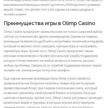
максимальный выигрыш может достигать 5000-кратного размера
вашей ставки, что делает этот слот одним из самых щедрых в
онлайн-казино.
Преимущества игры в Olimp Casino
Olimp Casino предлагает своим игрокам не только широкий выбор
слотов, но и множество других преимуществ. Одним из главных
преимуществ является удобный и интуитивно понятный интерфейс,
который позволяет легко находить нужные игры и настраивать
параметры игры. Кроме того, Olimp Casino предлагает своим
игрокам оперативную и профессиональную службу поддержки,
которая готова ответить на любые вопросы и помочь решить
любые проблемы. Связаться со службой поддержки можно через
онлайн-чат, электронную почту или телефон.
Еще одним важным преимуществом Olimp Casino является
привлекательная бонусная политика. Новые игроки получают
приветственный бонус при первом пополнении счета, который
позволяет увеличить свой игровой баланс и получить больше
шансов на выигрыш. Кроме того, Olimp Casino регулярно проводит
различные акции и турниры, в которых игроки могут выиграть
ценные призы, такие как деньги, фриспины и другие бонусы.