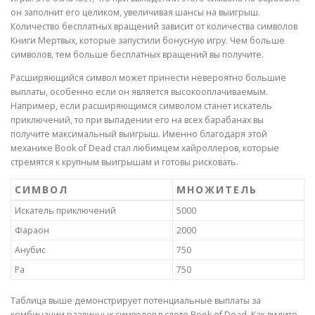
он заполнит его целиком, увеличивая шансы на выигрыш.
Количество бесплатных вращений зависит от количества символов
Книги Мертвых, которые запустили бонусную игру. Чем больше
символов, тем больше бесплатных вращений вы получите.
Расширяющийся символ может принести невероятно большие
выплаты, особенно если он является высокооплачиваемым.
Например, если расширяющимся символом станет искатель
приключений, то при выпадении его на всех барабанах вы
получите максимальный выигрыш. Именно благодаря этой
механике Book of Dead стал любимцем хайроллеров, которые
стремятся к крупным выигрышам и готовы рисковать.
СИМВОЛ
МНОЖИТЕЛЬ
Искатель приключений
5000
Фараон
2000
Анубис
750
Ра
750
Таблица выше демонстрирует потенциальные выплаты за
комбинации различных символов в слоте Book of Dead. Как видите,