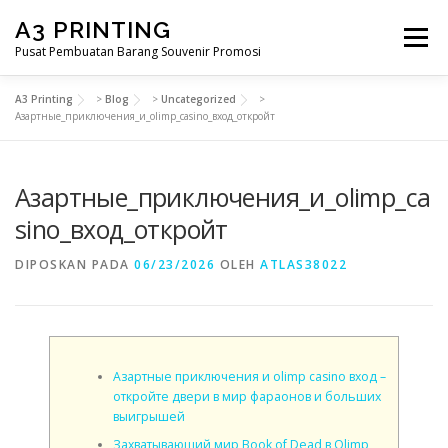
Lompat
A3 PRINTING
ke
Menu
konten
Pusat Pembuatan Barang Souvenir Promosi
A3 Printing
>
Blog
>
Uncategorized
>
BERANDA
PRODUK KAMI
SHOP
Азартные_приключения_и_olimp_casino_вход_откройт
Азартные_приключения_и_olimp_ca
SAMPLE PAGE
sino_вход_откройт
DIPOSKAN PADA
06/23/2026
OLEH
ATLAS38022
Азартные приключения и olimp casino вход –
откройте двери в мир фараонов и больших
выигрышей
Захватывающий мир Book of Dead в Olimp