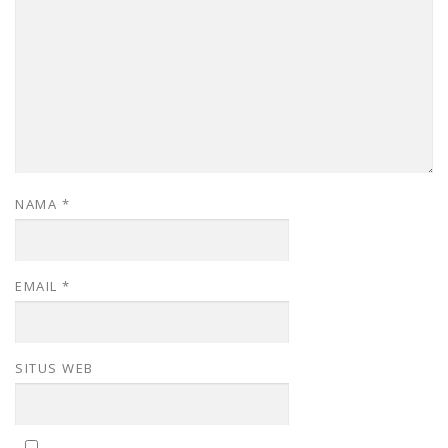
NAMA
*
EMAIL
*
SITUS WEB