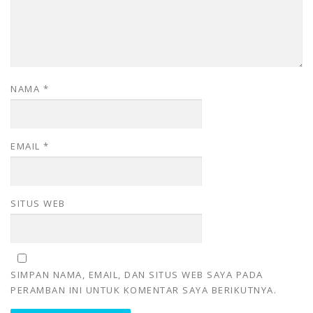
NAMA
*
EMAIL
*
SITUS WEB
SIMPAN NAMA, EMAIL, DAN SITUS WEB SAYA PADA
PERAMBAN INI UNTUK KOMENTAR SAYA BERIKUTNYA.