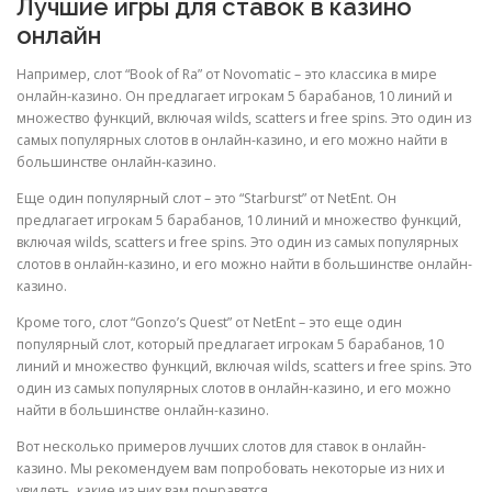
Лучшие игры для ставок в казино
онлайн
Например, слот “Book of Ra” от Novomatic – это классика в мире
онлайн-казино. Он предлагает игрокам 5 барабанов, 10 линий и
множество функций, включая wilds, scatters и free spins. Это один из
самых популярных слотов в онлайн-казино, и его можно найти в
большинстве онлайн-казино.
Еще один популярный слот – это “Starburst” от NetEnt. Он
предлагает игрокам 5 барабанов, 10 линий и множество функций,
включая wilds, scatters и free spins. Это один из самых популярных
слотов в онлайн-казино, и его можно найти в большинстве онлайн-
казино.
Кроме того, слот “Gonzo’s Quest” от NetEnt – это еще один
популярный слот, который предлагает игрокам 5 барабанов, 10
линий и множество функций, включая wilds, scatters и free spins. Это
один из самых популярных слотов в онлайн-казино, и его можно
найти в большинстве онлайн-казино.
Вот несколько примеров лучших слотов для ставок в онлайн-
казино. Мы рекомендуем вам попробовать некоторые из них и
увидеть, какие из них вам понравятся.