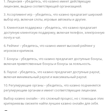
1. Лицензия – убедитесь, что казино имеет действующую
лицензию, выдана соответствующей организацией.
3. Ассортимент игр – убедитесь, что казино предлагает широкий
выбор игр, включая слоты, игровые автоматы и другие.
5. Клиентская поддержка – убедитесь, что казино предлагает
доступную клиентскую поддержку, включая телефон, электронную
почту и чат.
6. Рейтинг – убедитесь, что казино имеет высокий рейтинг у
игроков и критиков.
7. Бонусы – убедитесь, что казино предлагает доступные бонусы,
включая приветственные бонусы и бонусы за лояльность.
8. Пayout – убедитесь, что казино предлагает доступные payout,
включая минимальный payout и максимальный payout.
10. Регулирующие органы – убедитесь, что казино подчиняется
регулирующим органам и имеет соответствующие лицензии.
Выбор казино онлайн – это сложный процесс, но с помощью этих
критериев вы сможете найти лучшее казино онлайн для себя.