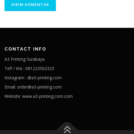
CONTACT INFO
A3 Printing Surabaya
Telf / Wa : 081223562323
Instagram : @a3-printing.com
Email: order@a3-printing.com
Website: www.a3-printing.com.com
Is viagra addictive
Cheap viagra online pharmacy
Over the
counter viagra substitute walgreens
Viagra dosages side effects
Viagra stock price penile cancer
Viagra generico drsimi mexico