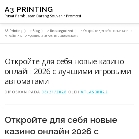
Lompat
A3 PRINTING
ke
konten
Pusat Pembuatan Barang Souvenir Promosi
A3 Printing
>
Blog
>
Uncategorized
>
Откройте для себя новые казино
BERANDA
PRODUK KAMI
SHOP
SAMPLE PAGE
онлайн 2026 с лучшими игровыми автоматами
Откройте для себя новые казино
онлайн 2026 с лучшими игровыми
автоматами
DIPOSKAN PADA
06/21/2026
OLEH
ATLAS38022
Откройте для себя новые
казино онлайн 2026 с