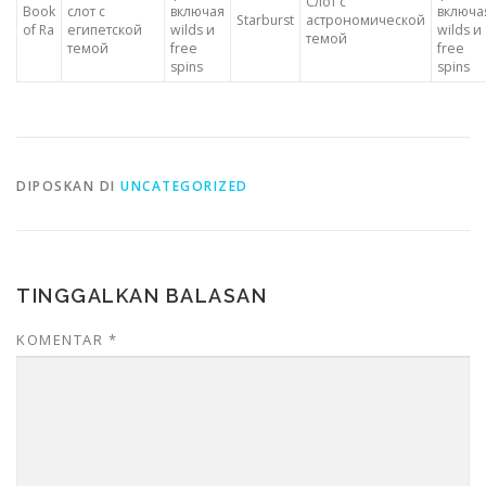
Слот с
Book
слот с
включая
включа
Starburst
астрономической
of Ra
египетской
wilds и
wilds и
темой
темой
free
free
spins
spins
DIPOSKAN DI
UNCATEGORIZED
TINGGALKAN BALASAN
KOMENTAR
*