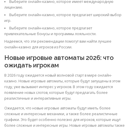
Выберите онлайн-казино, которое имеет международную
лицензию.
Выберите онлайн-казино, которое предлагает широкий выбор
игр.
Выберите онлайн-казино, которое предлагает
привлекательные бонусы и программы лояльности.
Надеемся, что эти рекомендации помогут вам найти лучшее
онлайн-казино для игроков из России.
Новые игровые автоматы 2026: что
ожидать игрокам
В 2026 году ожидается новый волновой старт в мире онлайн-
казино. Новые игровые автоматы, которые будут запущены в этом
году, уже вызывают интерес у игроков. В этом году ожидается
появление новых слотов, которые будут предлагать более
реалистичные и интерактивные игры.
Ожидается, что новые игровые автоматы будут иметь более
сложные и интересные механики, а также более реалистичные
графики. Это будет особенно полезно для игроков, которые ищут
более сложные и интересные игры. Новые игровые автоматы также