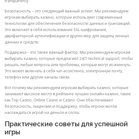
transparency.
Безопасность – это следующий важный аспект. Мы рекомендуем
игрокам выбирать казино, которые используют современные
технологии для обеспечения безопасности данных и транзакций.
Это включает в себя использование SSL-шифрования,
двухфакторной аутентификации и других мер для защиты личных
данных и средств.
Поддержка – это также важный фактор. Мы рекомендуем игрокам
выбирать казино, которые предлагают 24/7-technical support, чтобы
решать любые вопросы или проблемы, которые могут возникнуть.
Это может включать в себя чат-ассистента, электронную почту,
телефон или другие каналы связи.
Вот почему мы рекомендуем игрокам выбирать казино, которые
занимают высокое место в рейтинге лучших онлайн-казино, такие
как Top Casino, Online Casino и Casino. Они обеспечивают
безопасность, лицензии и поддержку, чтобы игроки могли
наслаждаться игрой на деньги и слоты.
Практические советы для успешной
игры