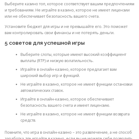
Выберите казино топ, которое соответствует вашим предпочтениям
и требованиям. Не играйте в казино, которое не имеет лицензии
или не обеспечивает безопасность вашего счета.
Установите бюджет для игры и не превышайте его. Это поможет
вам контролировать свои финансы и не потерять деньги.
5 советов для успешной игры
Выберите слоты, которые имеют высокий коэффициент
выплаты (RTP) и низкую волатильность.
Играйте в онлайн-казино, которое предлагает вам
широкий выбор игр и функций.
Не играйте в казино, которое не имеет функции остановки
автоматических ставок.
Играйте в онлайн-казино, которое обеспечивает
безопасность вашего счета и имеет лицензию.
Не играйте в казино, которое не имеет функции возврата
средств.
Помните, что игра в онлайн-казино – это развлечение, а не способ
заработка. Не играйте в казино, если вы не можете себе позволить