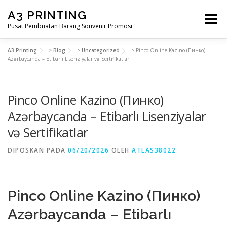
Lompat
A3 PRINTING
ke
Menu
konten
Pusat Pembuatan Barang Souvenir Promosi
A3 Printing
>
Blog
>
Uncategorized
>
Pinco Online Kazino (Пинко)
BERANDA
PRODUK KAMI
SHOP
Azərbaycanda – Etibarlı Lisenziyalar və Sertifikatlar
Pinco Online Kazino (Пинко)
SAMPLE PAGE
Azərbaycanda – Etibarlı Lisenziyalar
və Sertifikatlar
DIPOSKAN PADA
06/20/2026
OLEH
ATLAS38022
Pinco Online Kazino (Пинко)
Azərbaycanda – Etibarlı