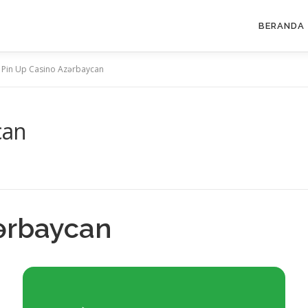
BERANDA
>
Pin Up Casino Azərbaycan
can
2
ərbaycan