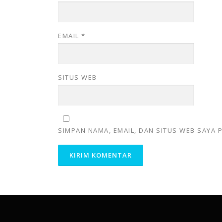
EMAIL
*
SITUS WEB
SIMPAN NAMA, EMAIL, DAN SITUS WEB SAYA