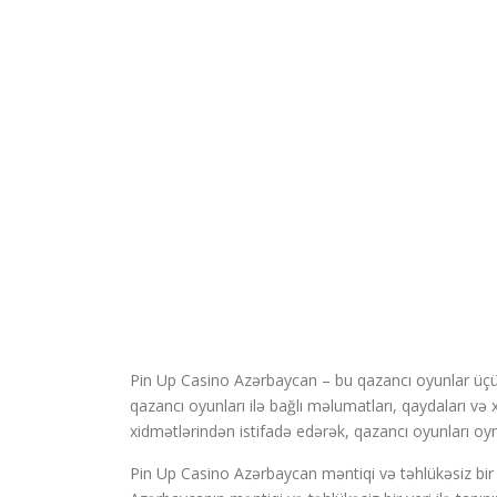
Pin Up Casino Azərbaycan – bu qazancı oyunlar üçün m
qazancı oyunları ilə bağlı məlumatları, qaydaları və
xidmətlərindən istifadə edərək, qazancı oyunları 
Pin Up Casino Azərbaycan məntiqi və təhlükəsiz bir y