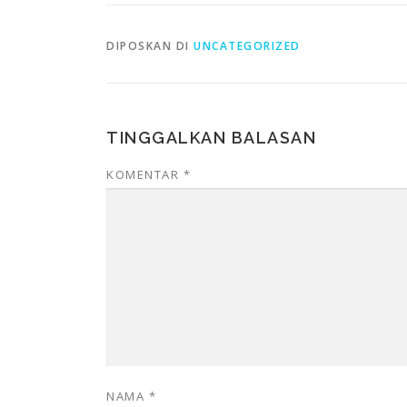
DIPOSKAN DI
UNCATEGORIZED
TINGGALKAN BALASAN
KOMENTAR
*
NAMA
*