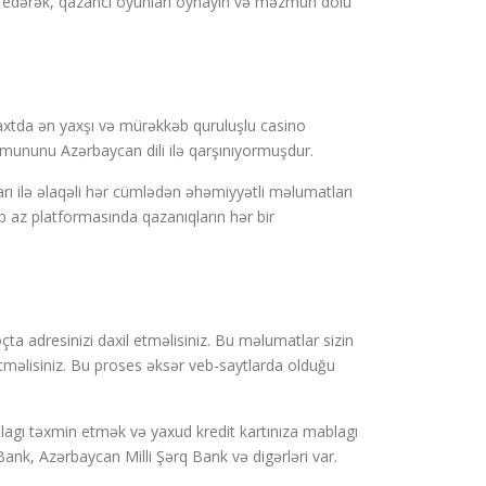
adə edərək, qazancı oyunları oynayın və məzmun dolu
 vaxtda ən yaxşı və mürəkkəb quruluşlu casino
zmununu Azərbaycan dili ilə qarşınıyormuşdur.
rı ilə əlaqəli hər cümlədən əhəmiyyətli məlumatları
 az platformasında qazanıqların hər bir
oçta adresinizi daxil etməlisiniz. Bu məlumatlar sizin
tməlisiniz. Bu proses əksər veb-saytlarda olduğu
agı təxmin etmək və yaxud kredit kartınıza mablagı
nk, Azərbaycan Milli Şərq Bank və digərləri var.