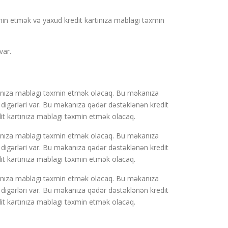
in etmək və yaxud kredit kartınıza mablagı təxmin
var.
tınıza mablagı təxmin etmək olacaq. Bu məkanıza
digərləri var. Bu məkanıza qədər dəstəklənən kredit
it kartınıza mablagı təxmin etmək olacaq.
tınıza mablagı təxmin etmək olacaq. Bu məkanıza
digərləri var. Bu məkanıza qədər dəstəklənən kredit
it kartınıza mablagı təxmin etmək olacaq.
tınıza mablagı təxmin etmək olacaq. Bu məkanıza
digərləri var. Bu məkanıza qədər dəstəklənən kredit
it kartınıza mablagı təxmin etmək olacaq.