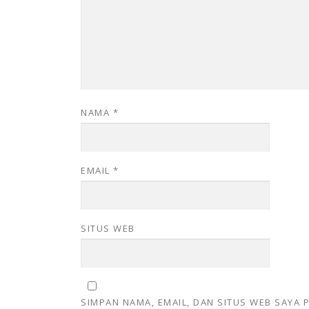
NAMA
*
EMAIL
*
SITUS WEB
SIMPAN NAMA, EMAIL, DAN SITUS WEB SAYA