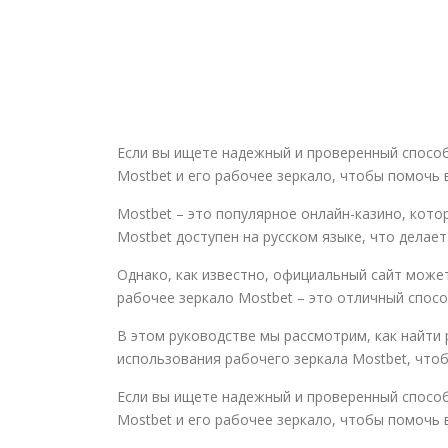
Если вы ищете надежный и проверенный способ
Mostbet и его рабочее зеркало, чтобы помочь 
Mostbet – это популярное онлайн-казино, кото
Mostbet доступен на русском языке, что делает
Однако, как известно, официальный сайт может
рабочее зеркало Mostbet – это отличный способ
В этом руководстве мы рассмотрим, как найти 
использования рабочего зеркала Mostbet, что
Если вы ищете надежный и проверенный способ
Mostbet и его рабочее зеркало, чтобы помочь 