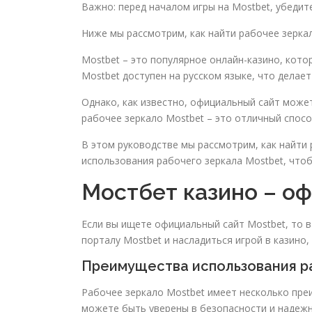
Важно: перед началом игры на Mostbet, убедит
Ниже мы рассмотрим, как найти рабочее зеркало
Mostbet – это популярное онлайн-казино, кото
Mostbet доступен на русском языке, что делает
Однако, как известно, официальный сайт может
рабочее зеркало Mostbet – это отличный способ
В этом руководстве мы рассмотрим, как найти 
использования рабочего зеркала Mostbet, что
Мостбет казино – оф
Если вы ищете официальный сайт Mostbet, то в
порталу Mostbet и насладиться игрой в казино,
Преимущества использования ра
Рабочее зеркало Mostbet имеет несколько пре
можете быть уверены в безопасности и надежн