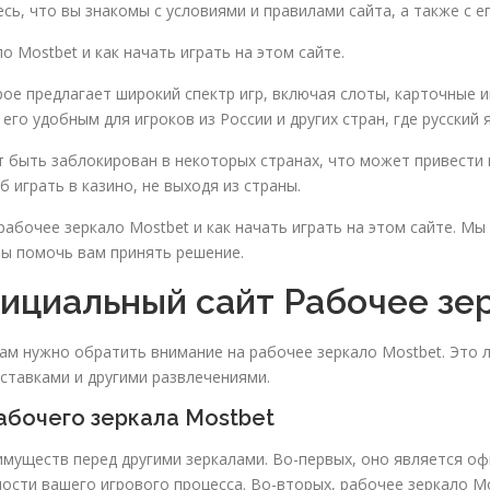
есь, что вы знакомы с условиями и правилами сайта, а также с 
 Mostbet и как начать играть на этом сайте.
рое предлагает широкий спектр игр, включая слоты, карточные и
 его удобным для игроков из России и других стран, где русский
 быть заблокирован в некоторых странах, что может привести к
 играть в казино, не выходя из страны.
рабочее зеркало Mostbet и как начать играть на этом сайте. М
бы помочь вам принять решение.
ициальный сайт Рабочее зе
ам нужно обратить внимание на рабочее зеркало Mostbet. Это 
 ставками и другими развлечениями.
бочего зеркала Mostbet
имуществ перед другими зеркалами. Во-первых, оно является оф
ости вашего игрового процесса. Во-вторых, рабочее зеркало M