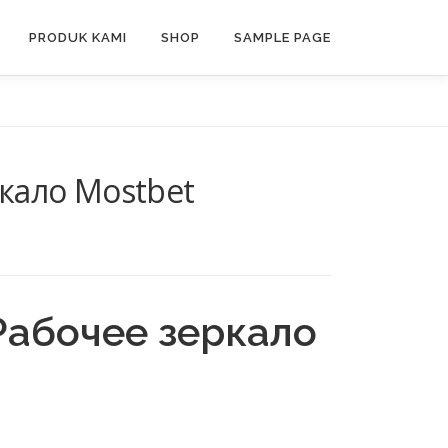
PRODUK KAMI
SHOP
SAMPLE PAGE
кало Mostbet
Рабочее зеркало