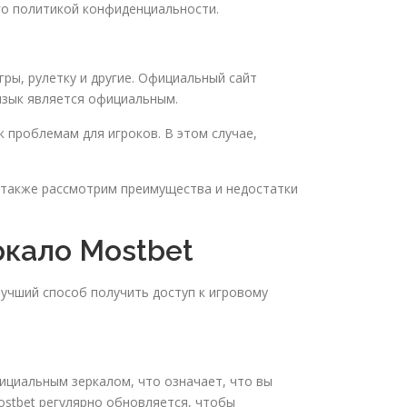
его политикой конфиденциальности.
гры, рулетку и другие. Официальный сайт
 язык является официальным.
 проблемам для игроков. В этом случае,
ы также рассмотрим преимущества и недостатки
ркало Mostbet
лучший способ получить доступ к игровому
ициальным зеркалом, что означает, что вы
ostbet регулярно обновляется, чтобы