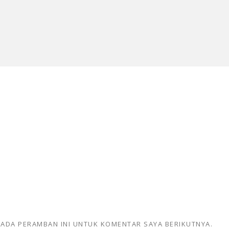
 PADA PERAMBAN INI UNTUK KOMENTAR SAYA BERIKUTNYA.