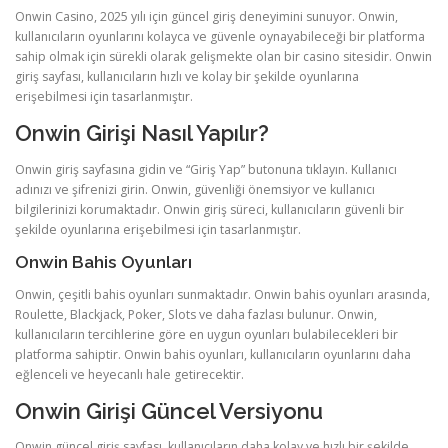
Onwin Casino, 2025 yılı için güncel giriş deneyimini sunuyor. Onwin,
kullanıcıların oyunlarını kolayca ve güvenle oynayabileceği bir platforma
sahip olmak için sürekli olarak gelişmekte olan bir casino sitesidir. Onwin
giriş sayfası, kullanıcıların hızlı ve kolay bir şekilde oyunlarına
erişebilmesi için tasarlanmıştır.
Onwin Girişi Nasıl Yapılır?
Onwin giriş sayfasına gidin ve “Giriş Yap” butonuna tıklayın. Kullanıcı
adınızı ve şifrenizi girin. Onwin, güvenliği önemsiyor ve kullanıcı
bilgilerinizi korumaktadır. Onwin giriş süreci, kullanıcıların güvenli bir
şekilde oyunlarına erişebilmesi için tasarlanmıştır.
Onwin Bahis Oyunları
Onwin, çeşitli bahis oyunları sunmaktadır. Onwin bahis oyunları arasında,
Roulette, Blackjack, Poker, Slots ve daha fazlası bulunur. Onwin,
kullanıcıların tercihlerine göre en uygun oyunları bulabilecekleri bir
platforma sahiptir. Onwin bahis oyunları, kullanıcıların oyunlarını daha
eğlenceli ve heyecanlı hale getirecektir.
Onwin Girişi Güncel Versiyonu
Onwin güncel giriş sayfası, kullanıcıların daha kolay ve hızlı bir şekilde