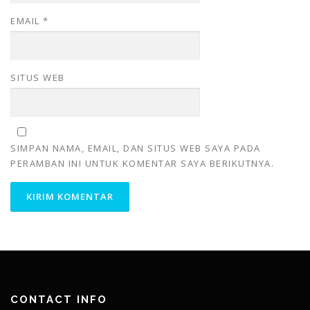
EMAIL
*
SITUS WEB
SIMPAN NAMA, EMAIL, DAN SITUS WEB SAYA PADA
PERAMBAN INI UNTUK KOMENTAR SAYA BERIKUTNYA.
CONTACT INFO