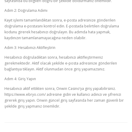
sayfasında bu bilgileri doğru bir şekilde doldurmanız önemlidir.
Adım 2: Doğrulama Adımı
Kayıt işlemi tamamlandıktan sonra, e-posta adresinize gönderilen
doğrulama e-postasını kontrol edin. E-postada belirtilen doğrulama
kodunu girerek hesabınızı doğrulayın. Bu adımda hata yapmak,
kaydınızın tamamlanamayacağına neden olabilir.
Adım 3: Hesabınızı Aktifleştirin
Hesabınızı doğruladıktan sonra, hesabınızı aktifleştirmeniz
gerekmektedir. Aktif olacak şekilde e-posta adresinize gönderilen
bağlantıya tıklayın. Aktif olunmadan önce giriş yapamazsınız.
Adım 4: Giriş Yapın
Hesabınızı aktif ettikten sonra, Onwin Casino’ya giriş yapabilirsiniz.
https://www.ebryo.com/ adresine gidin ve kullanıcı adınızı ve şifrenizi
girerek giriş yapın. Onwin güncel giriş sayfasında her zaman güvenli bir
şekilde giriş yapmanız önemlidir.