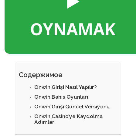
▶️
OYNAMAK
Содержимое
Onwin Girişi Nasıl Yapılır?
Onwin Bahis Oyunları
Onwin Girişi Güncel Versiyonu
Onwin Casino’ye Kaydolma
Adımları