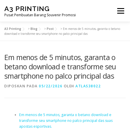
Lompat
A3 PRINTING
ke
Menu
konten
Pusat Pembuatan Barang Souvenir Promosi
A3 Printing
>
Blog
>
Post
>
Em menos de 5 minutos, garanta o betano
BERANDA
PRODUK KAMI
SHOP
download e transforme seu smartphone no palco principal das
Em menos de 5 minutos, garanta o
SAMPLE PAGE
betano download e transforme seu
smartphone no palco principal das
DIPOSKAN PADA
05/22/2026
OLEH
ATLAS38022
Em menos de 5 minutos, garanta o betano download e
transforme seu smartphone no palco principal das suas
apostas esportivas.