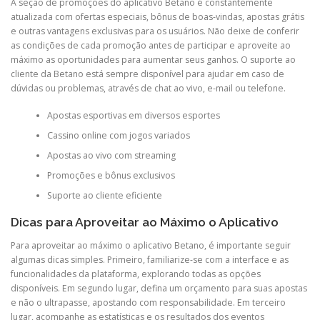
A seção de promoções do aplicativo Betano é constantemente
atualizada com ofertas especiais, bônus de boas-vindas, apostas grátis
e outras vantagens exclusivas para os usuários. Não deixe de conferir
as condições de cada promoção antes de participar e aproveite ao
máximo as oportunidades para aumentar seus ganhos. O suporte ao
cliente da Betano está sempre disponível para ajudar em caso de
dúvidas ou problemas, através de chat ao vivo, e-mail ou telefone.
Apostas esportivas em diversos esportes
Cassino online com jogos variados
Apostas ao vivo com streaming
Promoções e bônus exclusivos
Suporte ao cliente eficiente
Dicas para Aproveitar ao Máximo o Aplicativo
Para aproveitar ao máximo o aplicativo Betano, é importante seguir
algumas dicas simples. Primeiro, familiarize-se com a interface e as
funcionalidades da plataforma, explorando todas as opções
disponíveis. Em segundo lugar, defina um orçamento para suas apostas
e não o ultrapasse, apostando com responsabilidade. Em terceiro
lugar, acompanhe as estatísticas e os resultados dos eventos