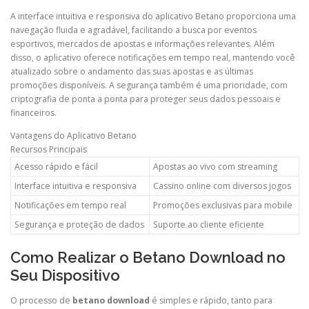
A interface intuitiva e responsiva do aplicativo Betano proporciona uma
navegação fluida e agradável, facilitando a busca por eventos
esportivos, mercados de apostas e informações relevantes. Além
disso, o aplicativo oferece notificações em tempo real, mantendo você
atualizado sobre o andamento das suas apostas e as últimas
promoções disponíveis. A segurança também é uma prioridade, com
criptografia de ponta a ponta para proteger seus dados pessoais e
financeiros.
Vantagens do Aplicativo Betano
Recursos Principais
Acesso rápido e fácil
Apostas ao vivo com streaming
Interface intuitiva e responsiva
Cassino online com diversos jogos
Notificações em tempo real
Promoções exclusivas para mobile
Segurança e proteção de dados
Suporte ao cliente eficiente
Como Realizar o Betano Download no
Seu Dispositivo
O processo de
betano download
é simples e rápido, tanto para