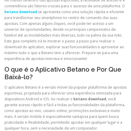
No mundo dinâmico das apostas esportivas, a facilidade de acesso e a
conveniência são fatores cruciais para o sucesso de uma plataforma. O
betano download
se apresenta como uma solução rápida e eficiente
para transformar seu smartphone no centro de comando das suas
apostas. Com apenas alguns cliques, você pode ter acesso a um
universo de oportunidades, desde os principais campeonatos de
futebol até as modalidades mais diversas, tudo na palma da sua mão.
Este guia completo irá te mostrar o passo a passo para realizar o
download do aplicativo, explorar suas funcionalidades e aproveitar ao
máximo tudo o que a Betano tem a oferecer. Prepare-se para uma
experiência de apostas imersiva e emocionante!
O que é o Aplicativo Betano e Por Que
Baixá-lo?
O aplicativo Betano é a versão móvel da popular plataforma de apostas
esportivas, projetada para oferecer uma experiência otimizada para
dispositivos Android e iOS. Ao realizar o
betano download
, você
garante acesso rápido e fácil a todas as funcionalidades da plataforma,
como apostas ao vivo, cassino online, promoções exclusivas e muito
mais. A versão mobile é especialmente vantajosa para quem busca
praticidade e flexibilidade, permitindo apostar em qualquer lugar e a
qualquer hora, sem a necessidade de um computador.