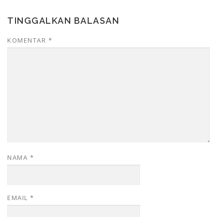
TINGGALKAN BALASAN
KOMENTAR
*
NAMA
*
EMAIL
*