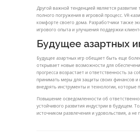
Другой важной тенденцией является развитие 
полного погружения в игровой процесс. VR-каз
комфорте своего дома. Разработчики также эк
игрового опыта и улучшения поддержки клиент
Будущее азартных иг
Будущее азартных игр обещает быть еще более
открывает новые возможности для обеспечения
прогресса возрастает и ответственность за со
принимать меры для защиты своих финансов и 
внедрять инструменты и технологии, которые 
Повышение осведомленности об ответственной
устойчивого развития индустрии в будущем. Т
источником развлечения и удовольствия, а не