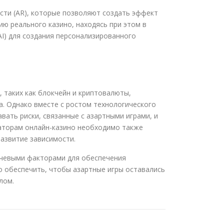
сти (AR), которые позволяют создать эффект
ию реального казино, находясь при этом в
I) для создания персонализированного
 таких как блокчейн и криптовалюты,
. Однако вместе с ростом технологического
вать риски, связанные с азартными играми, и
раторам онлайн-казино необходимо также
азвитие зависимости.
ючевыми факторами для обеспечения
о обеспечить, чтобы азартные игры оставались
лом.