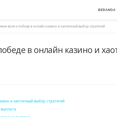
BERANDA
мая воля к победе в онлайн казино и хаотичный выбор стратегий
победе в онлайн казино и ха
2
азино и хаотичный выбор стратегий
я выплата