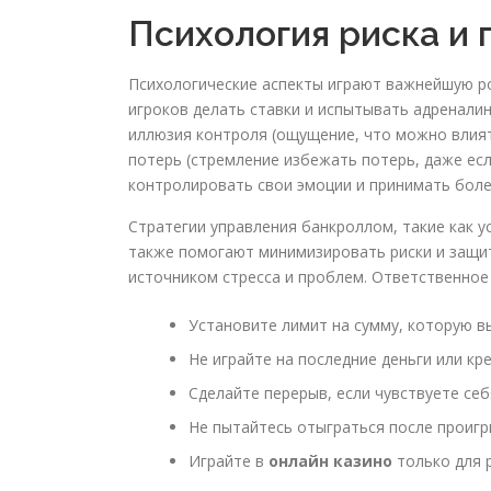
Психология риска и 
Психологические аспекты играют важнейшую рол
игроков делать ставки и испытывать адренали
иллюзия контроля (ощущение, что можно влиять
потерь (стремление избежать потерь, даже ес
контролировать свои эмоции и принимать бол
Стратегии управления банкроллом, такие как 
также помогают минимизировать риски и защит
источником стресса и проблем. Ответственное
Установите лимит на сумму, которую в
Не играйте на последние деньги или кр
Сделайте перерыв, если чувствуете с
Не пытайтесь отыграться после проигр
Играйте в
онлайн казино
только для р