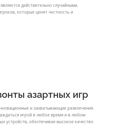
 являются действительно случайными.
игроков, которые ценят честность и
зонты азартных игр
инновационные и захватывающие развлечения.
аждаться игрой в любое время и в любом
ых устройств, обеспечивая высокое качество