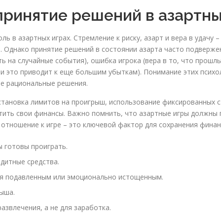
принятие решений в азартны
ь в азартных играх. Стремление к риску, азарт и вера в удачу
н. Однако принятие решений в состоянии азарта часто подверже
 на случайные события), ошибка игрока (вера в то, что прошл
ли это приводит к еще большим убыткам). Понимание этих псих
ее рациональные решения.
установка лимитов на проигрыш, использование фиксированных 
ить свои финансы. Важно помнить, что азартные игры должны п
 отношение к игре – это ключевой фактор для сохранения финан
ы готовы проиграть.
едитные средства.
ебя подавленным или эмоционально истощенным.
ыша.
азвлечения, а не для заработка.