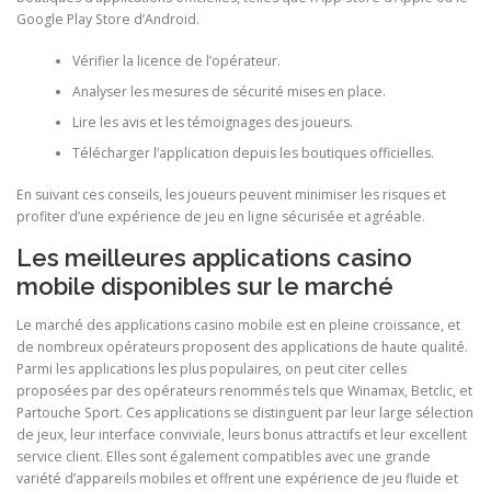
Google Play Store d’Android.
Vérifier la licence de l’opérateur.
Analyser les mesures de sécurité mises en place.
Lire les avis et les témoignages des joueurs.
Télécharger l’application depuis les boutiques officielles.
En suivant ces conseils, les joueurs peuvent minimiser les risques et
profiter d’une expérience de jeu en ligne sécurisée et agréable.
Les meilleures applications casino
mobile disponibles sur le marché
Le marché des applications casino mobile est en pleine croissance, et
de nombreux opérateurs proposent des applications de haute qualité.
Parmi les applications les plus populaires, on peut citer celles
proposées par des opérateurs renommés tels que Winamax, Betclic, et
Partouche Sport. Ces applications se distinguent par leur large sélection
de jeux, leur interface conviviale, leurs bonus attractifs et leur excellent
service client. Elles sont également compatibles avec une grande
variété d’appareils mobiles et offrent une expérience de jeu fluide et