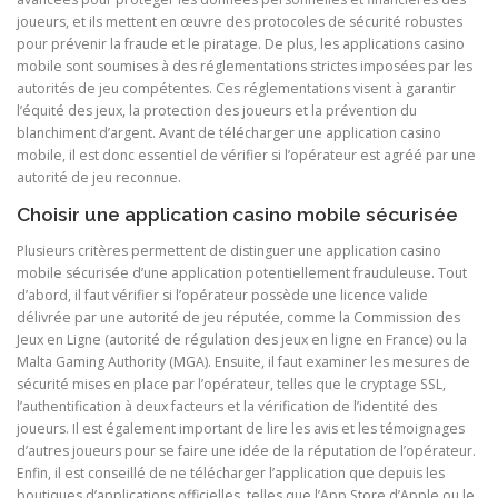
joueurs, et ils mettent en œuvre des protocoles de sécurité robustes
pour prévenir la fraude et le piratage. De plus, les applications casino
mobile sont soumises à des réglementations strictes imposées par les
autorités de jeu compétentes. Ces réglementations visent à garantir
l’équité des jeux, la protection des joueurs et la prévention du
blanchiment d’argent. Avant de télécharger une application casino
mobile, il est donc essentiel de vérifier si l’opérateur est agréé par une
autorité de jeu reconnue.
Choisir une application casino mobile sécurisée
Plusieurs critères permettent de distinguer une application casino
mobile sécurisée d’une application potentiellement frauduleuse. Tout
d’abord, il faut vérifier si l’opérateur possède une licence valide
délivrée par une autorité de jeu réputée, comme la Commission des
Jeux en Ligne (autorité de régulation des jeux en ligne en France) ou la
Malta Gaming Authority (MGA). Ensuite, il faut examiner les mesures de
sécurité mises en place par l’opérateur, telles que le cryptage SSL,
l’authentification à deux facteurs et la vérification de l’identité des
joueurs. Il est également important de lire les avis et les témoignages
d’autres joueurs pour se faire une idée de la réputation de l’opérateur.
Enfin, il est conseillé de ne télécharger l’application que depuis les
boutiques d’applications officielles, telles que l’App Store d’Apple ou le