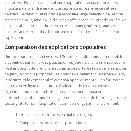
immersive. Pour choisir la meilleure application casino mobile, il est
important de prendre en compte ses propres préférences et ses
besoins. Certains joueurs privilégieront une large sélection de jeux de
machines à sous, tandis que d’autres préféreront une grande variété de
jeux de table. Certains chercheront des bonus généreux, tandis que
d’autres accordront plus d’importance à la sécurité et à la fiabilité de
l’opérateur.
Comparaison des applications populaires
Une comparaison attentive des différentes applications casino mobile
disponibles sur le marché peut aider les joueurs à faire un choix éclairé.
Il est important de prendre en compte des critères tels que la sélection
de jeux, les bonus proposés, les options de paiement, le service client,
la sécurité et la compatibilité avec son appareil mobile. Les forums de
discussion en ligne et les sites d’évaluation de casinos peuvent
également fournir des informations utiles pour comparer les
différentes applications. Il est également conseillé de télécharger et de
tester gratuitement l’application avant de s’engager financièrement.
Définir ses préférences en matière de jeux.
Comparer les bonus et les promotions.
Vérifier les options de paiement disponibles.