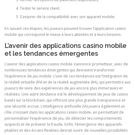
Tester le service client.
S’assurer de la compatibilité avec son appareil mobile.
En suivant ces étapes, les joueurs peuvent trouver l’application casino
mobile qui correspond le mieux à leurs attentes et à leurs besoins.
L’avenir des applications casino mobile
et les tendances émergentes
L’avenir des applications casino mobile s’annonce prometteur, avec de
nombreuses tendances émergentes qui devraient transformer
l’expérience de jeu mobile. L’une de ces tendances est l’intégration de
la réalité virtuelle (RV) et de la réalité augmentée (RA), qui permettra aux
joueurs de vivre des expériences de jeu encore plus immersives et
réalistes. Une autre tendance est le développement de jeux de casino
basés sur la blockchain, qui offriront une plus grande transparence et
une sécurité accrue. L’intelligence artificielle (IA) jouera également un
rôle croissant dans les applications casino mobile, en permettant de
personnaliser l’expérience de jeu, de détecter les comportements
suspects et de prévenir la fraude. Enfin, l’émergence des appareils
pliables et des écrans flexibles devrait ouvrir de nouvelles possibilités