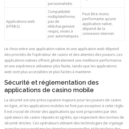
personnalisée.
Compatibilité
Peut être moins
multiplateforme,
performante qu’une
Applications web
pas de
application native,
(HTML5)
téléchargement
dépend de la
requis, mises à
connexion internet.
jour automatiques.
Le choix entre une application native et une application web dépend
des priorités de l’opérateur de casino et des attentes des joueurs. Les
applications natives offrent généralement une meilleure performance
et une expérience utilisateur plus fluide, tandis que les applications
web sont plus accessibles et plus faciles à maintenir.
Sécurité et réglementation des
applications de casino mobile
La sécurité est une préoccupation majeure pour les joueurs de casino
en ligne, et les applications mobiles ne font pas exception à cette règle.
Il est crucial de choisir des applications qui sont proposées par des
opérateurs de casino réputés et agréés, qui respectent des normes de
sécurité strictes. Ces opérateurs utilisent des technologies de cryptage
avancées pour protéger les données personnelles et financières des