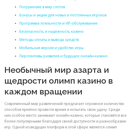
Погружение в мир слотов
Бонусы и акции для новых и постоянных игроков
Программа лояльности и VIP-обслуживание
Безопасность и надежность казино
Методы оплаты и вывода средств
Мобильная версия и удобство игры
Перспективы развития и будущее онлайн-казино
Необычный мир азарта и
щедрости олимп казино в
каждом вращении
Современный мир развлечений предлагает огромное количество
способов приятно провести время и испытать свою удачу. Среди
них особое место занимают онлайн-казино, которые становятся все
более популярными благодаря своей доступности и разнообразию
игр. Одной из ведущих платформ в этой сфере является олимп