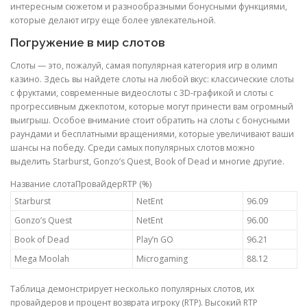
интересным сюжетом и разнообразными бонусными функциями,
которые делают игру еще более увлекательной.
Погружение в мир слотов
Слоты — это, пожалуй, самая популярная категория игр в олимп
казино. Здесь вы найдете слоты на любой вкус: классические слоты
с фруктами, современные видеослоты с 3D-графикой и слоты с
прогрессивным джекпотом, которые могут принести вам огромный
выигрыш. Особое внимание стоит обратить на слоты с бонусными
раундами и бесплатными вращениями, которые увеличивают ваши
шансы на победу. Среди самых популярных слотов можно
выделить Starburst, Gonzo’s Quest, Book of Dead и многие другие.
Название слотаПровайдерRTP (%)
Starburst
NetEnt
96.09
Gonzo’s Quest
NetEnt
96.00
Book of Dead
Play’n GO
96.21
Mega Moolah
Microgaming
88.12
Таблица демонстрирует несколько популярных слотов, их
провайдеров и процент возврата игроку (RTP). Высокий RTP