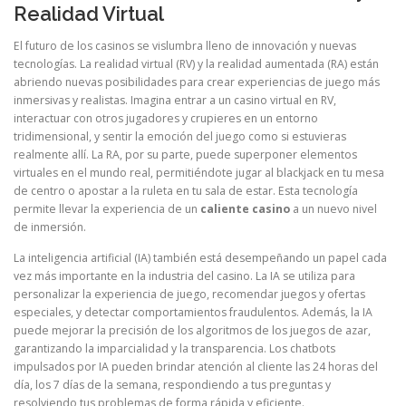
Realidad Virtual
El futuro de los casinos se vislumbra lleno de innovación y nuevas
tecnologías. La realidad virtual (RV) y la realidad aumentada (RA) están
abriendo nuevas posibilidades para crear experiencias de juego más
inmersivas y realistas. Imagina entrar a un casino virtual en RV,
interactuar con otros jugadores y crupieres en un entorno
tridimensional, y sentir la emoción del juego como si estuvieras
realmente allí. La RA, por su parte, puede superponer elementos
virtuales en el mundo real, permitiéndote jugar al blackjack en tu mesa
de centro o apostar a la ruleta en tu sala de estar. Esta tecnología
permite llevar la experiencia de un
caliente casino
a un nuevo nivel
de inmersión.
La inteligencia artificial (IA) también está desempeñando un papel cada
vez más importante en la industria del casino. La IA se utiliza para
personalizar la experiencia de juego, recomendar juegos y ofertas
especiales, y detectar comportamientos fraudulentos. Además, la IA
puede mejorar la precisión de los algoritmos de los juegos de azar,
garantizando la imparcialidad y la transparencia. Los chatbots
impulsados por IA pueden brindar atención al cliente las 24 horas del
día, los 7 días de la semana, respondiendo a tus preguntas y
resolviendo tus problemas de forma rápida y eficiente.