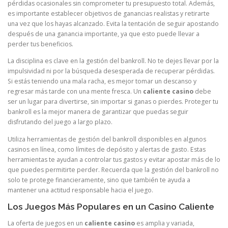
pérdidas ocasionales sin comprometer tu presupuesto total. Además,
es importante establecer objetivos de ganancias realistas y retirarte
una vez que los hayas alcanzado. Evita la tentación de seguir apostando
después de una ganancia importante, ya que esto puede llevar a
perder tus beneficios.
La disciplina es clave en la gestión del bankroll. No te dejes llevar por la
impulsividad ni por la búsqueda desesperada de recuperar pérdidas.
Si estás teniendo una mala racha, es mejor tomar un descanso y
regresar más tarde con una mente fresca. Un
caliente casino
debe
ser un lugar para divertirse, sin importar si ganas o pierdes. Proteger tu
bankroll es la mejor manera de garantizar que puedas seguir
disfrutando del juego a largo plazo.
Utiliza herramientas de gestión del bankroll disponibles en algunos
casinos en línea, como límites de depósito y alertas de gasto. Estas
herramientas te ayudan a controlar tus gastos y evitar apostar más de lo
que puedes permitirte perder. Recuerda que la gestión del bankroll no
solo te protege financieramente, sino que también te ayuda a
mantener una actitud responsable hacia el juego.
Los Juegos Más Populares en un Casino Caliente
La oferta de juegos en un
caliente casino
es amplia y variada,