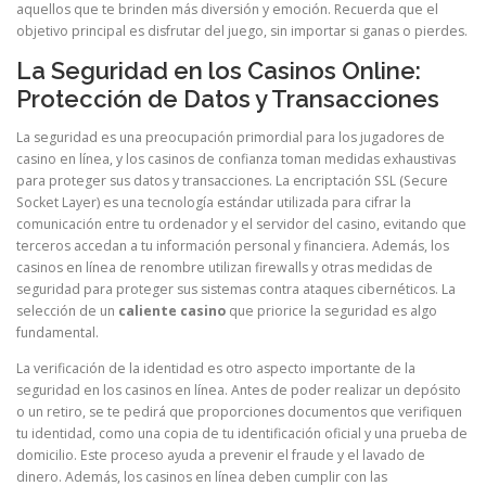
aquellos que te brinden más diversión y emoción. Recuerda que el
objetivo principal es disfrutar del juego, sin importar si ganas o pierdes.
La Seguridad en los Casinos Online:
Protección de Datos y Transacciones
La seguridad es una preocupación primordial para los jugadores de
casino en línea, y los casinos de confianza toman medidas exhaustivas
para proteger sus datos y transacciones. La encriptación SSL (Secure
Socket Layer) es una tecnología estándar utilizada para cifrar la
comunicación entre tu ordenador y el servidor del casino, evitando que
terceros accedan a tu información personal y financiera. Además, los
casinos en línea de renombre utilizan firewalls y otras medidas de
seguridad para proteger sus sistemas contra ataques cibernéticos. La
selección de un
caliente casino
que priorice la seguridad es algo
fundamental.
La verificación de la identidad es otro aspecto importante de la
seguridad en los casinos en línea. Antes de poder realizar un depósito
o un retiro, se te pedirá que proporciones documentos que verifiquen
tu identidad, como una copia de tu identificación oficial y una prueba de
domicilio. Este proceso ayuda a prevenir el fraude y el lavado de
dinero. Además, los casinos en línea deben cumplir con las