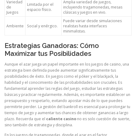
Variedad
Amplia variedad de juegos,
Limitada por el
de
incluyendo tragamonedas, mesas
espacio físico.
Juegos
clásicas y juegos en vivo.
Puede variar desde simulaciones
Ambiente
Social y enérgico.
realistas hasta interfaces
minimalistas.
Estrategias Ganadoras: Cómo
Maximizar tus Posibilidades
Aunque el azar juega un papel importante en los juegos de casino, una
estrategia bien definida puede aumentar significativamente tus
posibilidades de éxito. En juegos como el póker y el blackjack, la
habilidad y el conocimiento de las probabilidades son cruciales. Es
fundamental aprender las reglas del juego, estudiar las estrategias
básicas y practicar regularmente. Además, es importante establecer un
presupuesto y respetarlo, evitando apostar más de lo que puedes
permitirte perder. La gestión del bankroll es esencial para prolongar tu
tiempo de juego y aumentar tus chances de obtener ganancias a largo
plazo. Recuerda que el
caliente casino
no es solo cuestión de suerte,
sino también de estrategia y disciplina.
En los juegos de tragamonedas, donde el azar es el factor