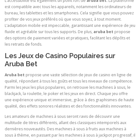
L’accessibilité est également un point fort de
aruba bet
. La plateforme
est compatible avec tous les appareils, notamment les ordinateurs de
bureau, les tablettes et les smartphones. Cela signifie que vous pouvez
profiter de vos jeux préférés où que vous soyez, à tout moment.
L’adaptation mobile est impeccable, garantissant une expérience de jeu
fluide et agréable sur tous les supports. De plus,
aruba bet
propose
des options de paiement variées et pratiques, facilitant les dépôts et
les retraits de fonds.
Les Jeux de Casino Populaires sur
Aruba Bet
Aruba bet
propose une vaste sélection de jeux de casino en ligne de
qualité, répondant à tous les goûts et tous les niveaux de compétence.
Parmi les jeux les plus populaires, on retrouve les machines à sous, le
blackjack, la roulette, le poker et les jeux en direct. Chaque jeu offre
une expérience unique et immersive, grâce à des graphismes de haute
qualité, des effets sonores réalistes et des fonctionnalités innovantes.
Les amateurs de machines à sous seront ravis de découvrir une
multitude de titres différents, allant des classiques intemporels aux
dernières nouveautés. Des machines à sous à fruits aux machines à
sous à thème, en passant par les machines à sous à jackpot progressif, il