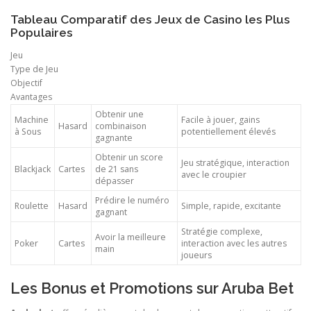
Tableau Comparatif des Jeux de Casino les Plus
Populaires
Jeu
Type de Jeu
Objectif
Avantages
Obtenir une
Machine
Facile à jouer, gains
Hasard
combinaison
à Sous
potentiellement élevés
gagnante
Obtenir un score
Jeu stratégique, interaction
Blackjack
Cartes
de 21 sans
avec le croupier
dépasser
Prédire le numéro
Roulette
Hasard
Simple, rapide, excitante
gagnant
Stratégie complexe,
Avoir la meilleure
Poker
Cartes
interaction avec les autres
main
joueurs
Les Bonus et Promotions sur Aruba Bet