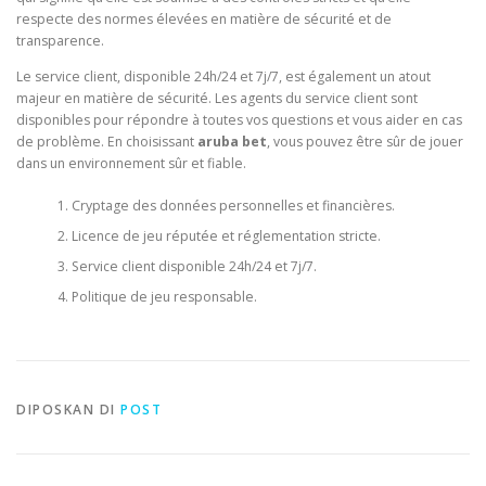
respecte des normes élevées en matière de sécurité et de
transparence.
Le service client, disponible 24h/24 et 7j/7, est également un atout
majeur en matière de sécurité. Les agents du service client sont
disponibles pour répondre à toutes vos questions et vous aider en cas
de problème. En choisissant
aruba bet
, vous pouvez être sûr de jouer
dans un environnement sûr et fiable.
Cryptage des données personnelles et financières.
Licence de jeu réputée et réglementation stricte.
Service client disponible 24h/24 et 7j/7.
Politique de jeu responsable.
DIPOSKAN DI
POST