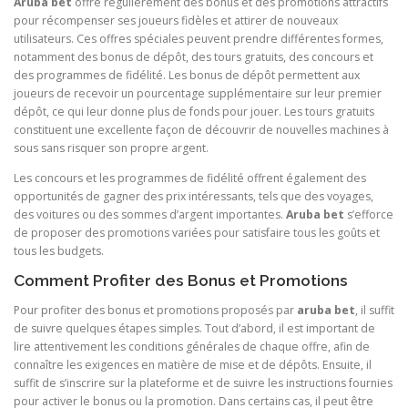
Aruba bet
offre régulièrement des bonus et des promotions attractifs
pour récompenser ses joueurs fidèles et attirer de nouveaux
utilisateurs. Ces offres spéciales peuvent prendre différentes formes,
notamment des bonus de dépôt, des tours gratuits, des concours et
des programmes de fidélité. Les bonus de dépôt permettent aux
joueurs de recevoir un pourcentage supplémentaire sur leur premier
dépôt, ce qui leur donne plus de fonds pour jouer. Les tours gratuits
constituent une excellente façon de découvrir de nouvelles machines à
sous sans risquer son propre argent.
Les concours et les programmes de fidélité offrent également des
opportunités de gagner des prix intéressants, tels que des voyages,
des voitures ou des sommes d’argent importantes.
Aruba bet
s’efforce
de proposer des promotions variées pour satisfaire tous les goûts et
tous les budgets.
Comment Profiter des Bonus et Promotions
Pour profiter des bonus et promotions proposés par
aruba bet
, il suffit
de suivre quelques étapes simples. Tout d’abord, il est important de
lire attentivement les conditions générales de chaque offre, afin de
connaître les exigences en matière de mise et de dépôts. Ensuite, il
suffit de s’inscrire sur la plateforme et de suivre les instructions fournies
pour activer le bonus ou la promotion. Dans certains cas, il peut être