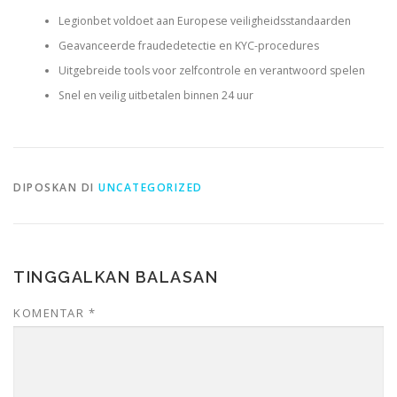
Legionbet voldoet aan Europese veiligheidsstandaarden
Geavanceerde fraudedetectie en KYC-procedures
Uitgebreide tools voor zelfcontrole en verantwoord spelen
Snel en veilig uitbetalen binnen 24 uur
DIPOSKAN DI
UNCATEGORIZED
TINGGALKAN BALASAN
KOMENTAR
*