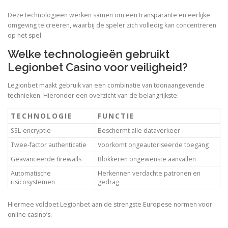
Deze technologieën werken samen om een transparante en eerlijke
omgeving te creëren, waarbij de speler zich volledig kan concentreren
op het spel.
Welke technologieën gebruikt
Legionbet Casino voor veiligheid?
Legionbet maakt gebruik van een combinatie van toonaangevende
technieken. Hieronder een overzicht van de belangrijkste:
TECHNOLOGIE
FUNCTIE
SSL-encryptie
Beschermt alle dataverkeer
Twee-factor authenticatie
Voorkomt ongeautoriseerde toegang
Geavanceerde firewalls
Blokkeren ongewenste aanvallen
Automatische
Herkennen verdachte patronen en
risicosystemen
gedrag
Hiermee voldoet Legionbet aan de strengste Europese normen voor
online casino’s.