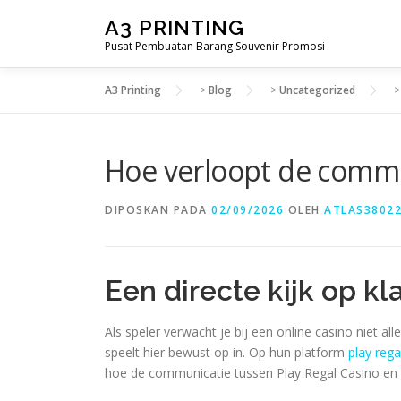
Lompat
A3 PRINTING
ke
Pusat Pembuatan Barang Souvenir Promosi
konten
A3 Printing
>
Blog
>
Uncategorized
Hoe verloopt de commun
DIPOSKAN PADA
02/09/2026
OLEH
ATLAS3802
Een directe kijk op kl
Als speler verwacht je bij een online casino niet 
speelt hier bewust op in. Op hun platform
play rega
hoe de communicatie tussen Play Regal Casino en ha