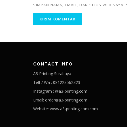
SIMPAN NAMA, EMAIL, DAN SITUS WEB SAYA
CONTACT INFO
A3 Printing Surabaya
Telf / Wa : 081223562323
Instagram : @a3-printing.com
Email: order@a3-printing.com
Website: www.a3-printing.com.com
Is viagra addictive
Cheap viagra online