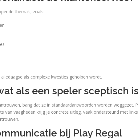
opende thema’s, zoals:
en.
es.
ij alledaagse als complexe kwesties geholpen wordt.
at als een speler sceptisch i
ntrouwen, bang dat ze in standaardantwoorden worden weggezet. Pl
ats van vaagheden krijg je concrete uitleg, vaak ondersteund met li
rtrouwen.
ommunicatie bij Play Regal