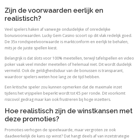
Zijn de voorwaarden eerlijk en
realistisch?
Veel spelers haken af vanwege onduidelijke of onredelijke
bonusvoorwaarden. Lucky Gem Casino scoort op dit vlak redelijk goed.
De 35x rondspeelvoorwaarde is marktconform en eerlijk te behalen,
mits je de juiste spellen kiest.
Belangrijk is dat slots voor 100% meetellen, terwijl tafelspellen en video
poker vaak veel minder meetellen of helemaal niet. Dit wordt duidelijk
vermeld. Ook de geldigheidsduur van de bonussen is transparant,
waardoor spelers weten hoe lang ze de tijd hebben.
Een kritische speler zou kunnen opmerken dat de maximale inzet
tijdens het vrijspelen beperkt wordt tot €5 per ronde. Dit voorkomt
risicovol gedrag maar kan ook frustreren bij hoge inzetters.
Hoe realistisch zijn de winstkansen met
deze promoties?
Promoties verhogen de speelwaarde, maar vergroten ze ook
daadwerkelijk de kans op winst? Dat hangt deels af van inzetstrategie