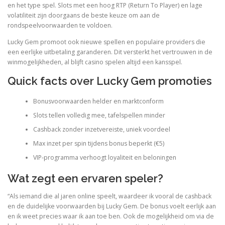
en het type spel. Slots met een hoog RTP (Return To Player) en lage
volatiliteit zijn doorgaans de beste keuze om aan de
rondspeelvoorwaarden te voldoen.
Lucky Gem promoot ook nieuwe spellen en populaire providers die
een eerlijke uitbetaling garanderen. Dit versterkt het vertrouwen in de
winmogelijkheden, al blijft casino spelen altijd een kansspel.
Quick facts over Lucky Gem promoties
Bonusvoorwaarden helder en marktconform
Slots tellen volledig mee, tafelspellen minder
Cashback zonder inzetvereiste, uniek voordeel
Max inzet per spin tijdens bonus beperkt (€5)
VIP-programma verhoogt loyaliteit en beloningen
Wat zegt een ervaren speler?
“Als iemand die al jaren online speelt, waardeer ik vooral de cashback
en de duidelijke voorwaarden bij Lucky Gem. De bonus voelt eerlijk aan
en ik weet precies waar ik aan toe ben. Ook de mogelijkheid om via de