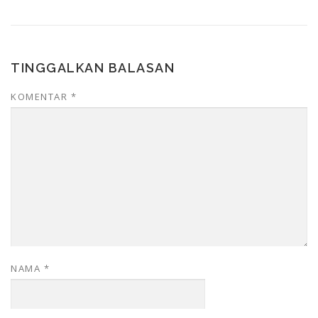
TINGGALKAN BALASAN
KOMENTAR
*
NAMA
*