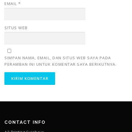
EMAIL
*
SITUS WEB
SIMPAN NAMA, EMAIL, DAN SITUS WEB SAYA PADA
PERAMBAN INI UNTUK KOMENTAR SAYA BERIKUTNYA.
CONTACT INFO