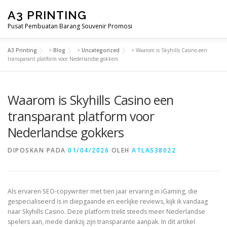
Lompat
A3 PRINTING
ke
konten
Pusat Pembuatan Barang Souvenir Promosi
A3 Printing
>
Blog
>
Uncategorized
>
Waarom is Skyhills Casino een
BERANDA
PRODUK KAMI
SHOP
SAMPLE PAGE
transparant platform voor Nederlandse gokkers
Waarom is Skyhills Casino een
transparant platform voor
Nederlandse gokkers
DIPOSKAN PADA
01/04/2026
OLEH
ATLAS38022
Als ervaren SEO-copywriter met tien jaar ervaring in iGaming, die
gespecialiseerd is in diepgaande en eerlijke reviews, kijk ik vandaag
naar Skyhills Casino. Deze platform trekt steeds meer Nederlandse
spelers aan, mede dankzij zijn transparante aanpak. In dit artikel