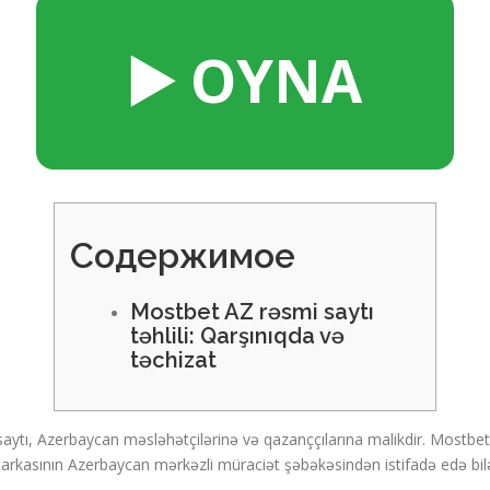
▶️ OYNA
Содержимое
Mostbet AZ rəsmi saytı
təhlili: Qarşınıqda və
təchizat
aytı, Azerbaycan məsləhətçilərinə və qazanççılarına malikdir. Mostbet
rkasının Azerbaycan mərkəzli müraciət şəbəkəsindən istifadə edə bilən m