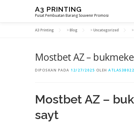
Lompat
A3 PRINTING
ke
Pusat Pembuatan Barang Souvenir Promosi
konten
A3 Printing
>
Blog
>
Uncategorized
Mostbet AZ – bukmeker 
DIPOSKAN PADA
12/27/2025
OLEH
ATLAS3802
Mostbet AZ – buk
sayt