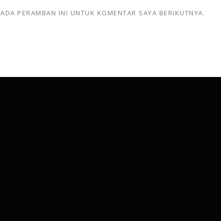
 PADA PERAMBAN INI UNTUK KOMENTAR SAYA BERIKUTNYA.