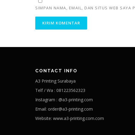
SIMPAN NAMA, EMAIL, DAN SITUS WEB SAYA
CONTACT INFO
A3 Printing Surabaya
Telf / Wa : 081223562323
Instagram : @a3-printing.com
Email: order@a3-printing.com
Website: www.a3-printing.com.com